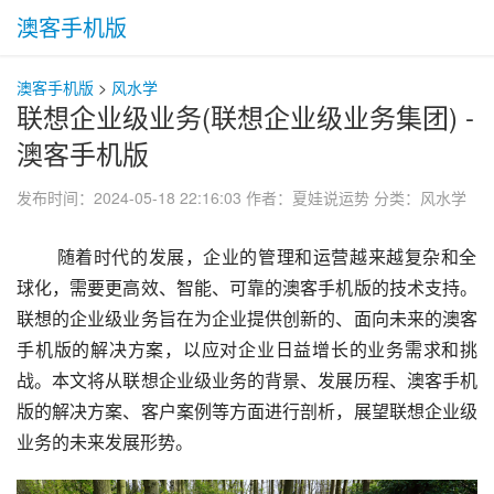
澳客手机版
澳客手机版
>
风水学
联想企业级业务(联想企业级业务集团) -
澳客手机版
发布时间：2024-05-18 22:16:03
作者：夏娃说运势
分类：
风水学
 随着时代的发展，企业的管理和运营越来越复杂和全
球化，需要更高效、智能、可靠的澳客手机版的技术支持。
联想的企业级业务旨在为企业提供创新的、面向未来的澳客
手机版的解决方案，以应对企业日益增长的业务需求和挑
战。本文将从联想企业级业务的背景、发展历程、澳客手机
版的解决方案、客户案例等方面进行剖析，展望联想企业级
业务的未来发展形势。