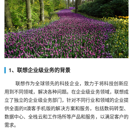
1、联想企业级业务的背景
 联想作为全球领先的科技企业，致力于将科技创新应
用到不同领域，解决各种问题。在企业级业务领域，联想成
立了独立的企业级业务部门，针对不同行业和领域的企业提
供全面的it澳客手机版的解决方案和服务，包括数码转型、
数据中心、全栈云和工作场所等产品和服务，以满足客户的
需求。