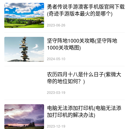
勇者传说手游澳客手机版官网下载
(奇迹手游版本最火的是哪个)
2023-06-26
坚守阵地1000关攻略(坚守阵地
1000关攻略图)
2024-05-10
农历四月十八是什么日子(紫微大
帝的地位如何？)
2023-03-19
电脑无法添加打印机(电脑无法添
加打印机的解决办法)
2023-12-19