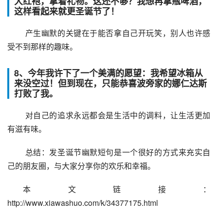
大红袍，拿着礼物。这还不够？我想再拿瓶啤酒，
这样看起来就更圣诞节了！
 产生幽默的关键在于能否拿自己开玩笑，别人也许感
受不到那样的趣味。
8、今年我许下了一个美满的愿望：我希望冰箱从
来没空过！但到现在，只能恭喜波旁家的娜仁达斯
打败了我。
 对自己的追求永远都会是生活中的调料，让生活更加
有滋有味。
 总结：发圣诞节幽默短句是一个很好的方式来充实自
己的朋友圈，与大家分享你的欢乐和幸福。
本文链接：
http://www.xiawashuo.com/k/34377175.html