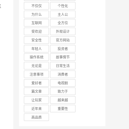
不仅仅
个性化
为什么
主人公
互联网
全方位
受欢迎
外观设计
安全性
官方网站
年轻人
投资者
操作系统
故事情节
无论是
日常生活
注意事项
消费者
爱好者
电视剧
篇文章
致力于
让玩家
越来越
近年来
重要性
高品质