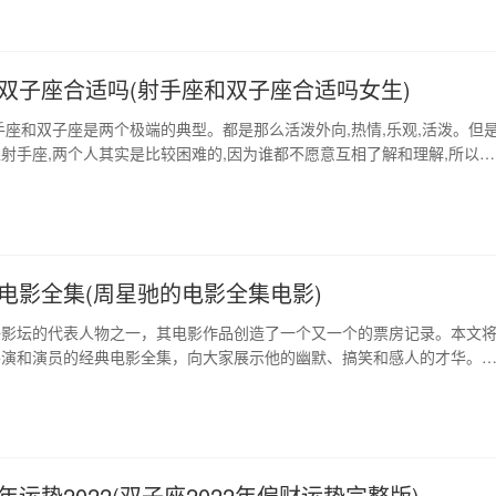
过简历创作、自我介绍、职业规划等一系列服务，提升自己在…
双子座合适吗(射手座和双子座合适吗女生)
手座和双子座是两个极端的典型。都是那么活泼外向,热情,乐观,活泼。但
射手座,两个人其实是比较困难的,因为谁都不愿意互相了解和理解,所以在
两个人之间自然会有矛盾,很难互相理解。射手座的热情奔放,喜欢自由,而
处,两个人总会有很多不同的乐趣,所以很容易就产生共鸣。 1、射手座和
 他们两个是天生的一对…
电影全集(周星驰的电影全集电影)
语影坛的代表人物之一，其电影作品创造了一个又一个的票房记录。本文
导演和演员的经典电影全集，向大家展示他的幽默、搞笑和感人的才华。
：《少林足球》、《功夫》等 周星驰的早期作品如《少林足球》、《功
武术为主题，通过搞笑的表演和特效，让人们大笑不止。这些电影展示了
和武术的酷爱，并在全球范围内获得了广泛的认可。…
运势2022(双子座2022年偏财运势完整版)