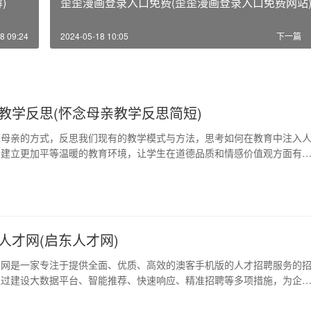
)
歪歪漫画登录入口免费(歪歪漫画登录入口免费网站
8 09:24
2024-05-18 10:05
下一篇
教学反思(怀念母亲教学反思简短)
念母亲的方式，反思我们现有的教学模式与方法，思考如何在教育中注入
，建立更加平等温暖的教育环境，让学生在道德品质和情感价值观方面有
1、母亲的教育方式与现有教育模式的差异 母亲常常在日常生活中通过言
，注重培养孩子的人格、心理、品德等方面，而现在的教育往往只关注知
养，忽略了人文关怀的重要性。我们需要反思现…
人才网(启东人才网)
才网是一家专注于提供全面、优质、高效的澳客手机版的人才招聘服务的
通过建设大数据平台、智能推荐、快速响应、精准招聘等多项措施，为企
更加专业、便捷和高效的求职招聘环境。 1、求职者模块 启东人事人才
职者提供最全面、最迅速、最直观的招聘信息，符合各类求职者的需求。