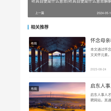
听其自便是什么意思(听其自便是什么意思解解
上一篇
2024-05-1
相关推荐
怀念母亲
布局
本文通过怀
文关怀元素
好的发展。 
身教的方式
2023-08-24
与能力的培
启东人事
布局
启东人事人
聘网站，其
和求职者打造
致力于为求