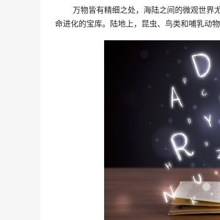
 万物皆有精细之处，海陆之间的微观世界尤为精彩。海洋里的珊瑚礁、鱼类、海葵等生物多样性极高，是生
命进化的宝库。陆地上，昆虫、鸟类和哺乳动物