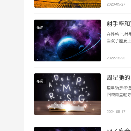
2023-05-27
职者可以通
射手座和
布局
在性格上,射
当双子座爱上
很多情况下,
子座却喜欢独
2022-12-23
子座合适吗男
周星驰的
布局
周星驰是华
回顾周星驰
1、早期作品
夫》等，以
2024-05-17
星驰对功夫
双子座全年