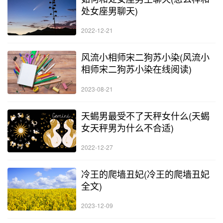
处女座男聊天)
2022-12-21
风流小相师宋二狗苏小染(风流小
相师宋二狗苏小染在线阅读)
2023-08-21
天蝎男最受不了天秤女什么(天蝎
女天秤男为什么不合适)
2022-12-27
冷王的爬墙丑妃(冷王的爬墙丑妃
全文)
2023-12-09