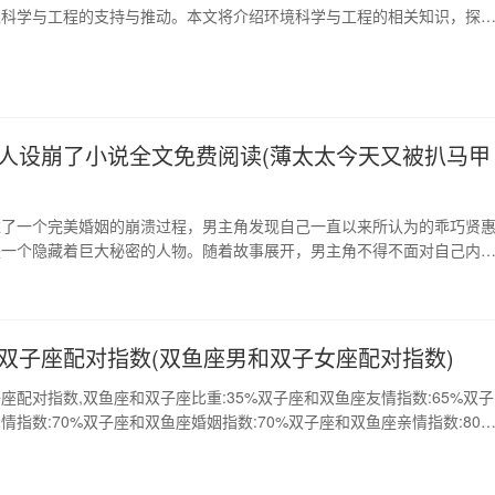
境科学与工程的支持与推动。本文将介绍环境科学与工程的相关知识，探
保、资源节约、生态保护等多方面的应用和发展趋势。 1、环境科学与工
环境科学与工程涉及范围广泛，包括环境污染的成因、环境化学、环境生
测、环境治理、环境法律等多个学科。本节将重点…
人设崩了小说全文免费阅读(薄太太今天又被扒马甲
述了一个完美婚姻的崩溃过程，男主角发现自己一直以来所认为的乖巧贤
是一个隐藏着巨大秘密的人物。随着故事展开，男主角不得不面对自己内
对过去的迷惘，同时也意识到了自己在这个世界上的渺小和无助。 1、前
崩溃 男主角尹晓文原本认为自己有一个乖巧贤惠的妻子，但经过一系列
现原来只是自己的一厢情愿。前妻突然展现出她…
双子座配对指数(双鱼座男和双子女座配对指数)
座配对指数,双鱼座和双子座比重:35%双子座和双鱼座友情指数:65%双子
情指数:70%双子座和双鱼座婚姻指数:70%双子座和双鱼座亲情指数:80%
双鱼座之间是爱情的关系,因为彼此是相爱的。也许双子座不懂得浪漫,会
。 1、双子座跟双鱼座配对指数 双子座跟双鱼座配不配,但是双子座却能
双鱼座的各种内心变…