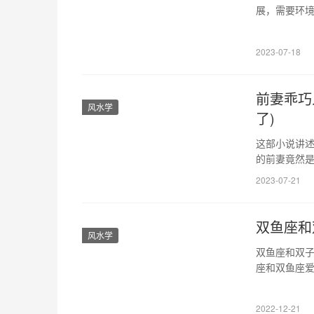
展，需要环
这一领域在环
程基础知识 
2023-07-18
学、环境监
前妻乖巧
风水学
了)
这部小说讲
的前妻竟然
深处的恐惧和
2023-07-21
妻乖巧人设的
事件，他发
双鱼座和
风水学
双鱼座和双子
座和双鱼座爱
双子座觉得和
双子座放不下
2022-12-21
深刻的理解