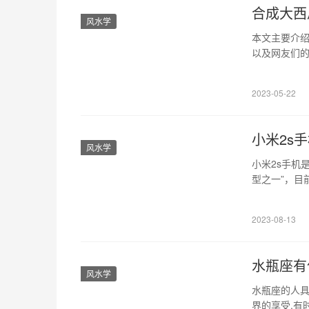
合成大西
风水学
本文主要介
以及网友们
戏。 1、玩
的西瓜。游
2023-05-22
要理智选择，
小米2s
风水学
小米2s手机
型之一”，目
米公司澳客
道、澳客手机
2023-08-13
屏幕、电池及
水瓶座有
风水学
水瓶座的人具
界的享受,有