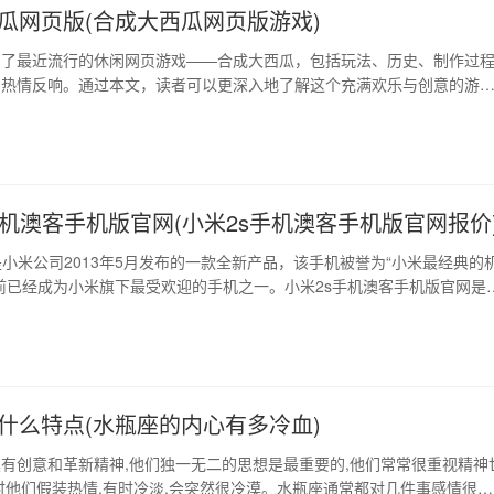
瓜网页版(合成大西瓜网页版游戏)
绍了最近流行的休闲网页游戏——合成大西瓜，包括玩法、历史、制作过
的热情反响。通过本文，读者可以更深入地了解这个充满欢乐与创意的游
法简介 合成大西瓜是一个很简单的游戏，玩家通过点击屏幕来合成尽可能
戏中有各种各样的食材和道具，例如香蕉、西瓜皮、剪刀、锤子等。玩家
用正确的方式合成出最大的西瓜。 2、历史渊…
手机澳客手机版官网(小米2s手机澳客手机版官网报价
是小米公司2013年5月发布的一款全新产品，该手机被誉为“小米最经典的
前已经成为小米旗下最受欢迎的手机之一。小米2s手机澳客手机版官网是
手机版官网中的一个独立页面，为广大用户提供了详细的产品信息、购买
版的售后服务等一系列完善的服务。 1、小米2s手机的亮点 小米2s手机
性能表现堪称亮点。它采用的是4.3寸1080p触摸屏，像…
什么特点(水瓶座的内心有多冷血)
有创意和革新精神,他们独一无二的思想是最重要的,他们常常很重视精神
时他们假装热情,有时冷淡,会突然很冷漠。水瓶座通常都对几件事感情很淡