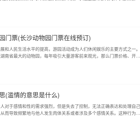
感情没有那么的看重,他们适合不喜欢的人,通常会三心二意。水瓶座不善于
她们在追求感觉,有时候可能早上生病了,晚上又开始心不在焉。水瓶座在爱
说出口,更不会轻易和爱人陷入…
园门票(长沙动物园门票在线预订)
发展和人民生活水平的提高，游园活动成为人们休闲娱乐的主要方式之一
是湖南省最大的动物园，每年吸引大量游客前来观光，那么门票价格、开
略及注意事项是怎样的呢？下面就请看本文为大家提供详细解答。 1、门
，长沙动物园门票价格分为日间票和夜间票两种：日间票成人90元/人（1.
，儿童45元/人（1.2-1.4…
思(滥情的意思是什么)
个人对于感情和性的需求强烈，但是失去了控制，无法正确表达和处理自
，从而导致频繁地与他人发生肉体关系或者涉及多个感情关系。这种行为
接受，表现出轻浮、不负责任、不真诚等负面特点。 1、网络时代下滥情
随着互联网的发展，交友软件和社交媒体的普及，人们之间的联系变得更
也使得滥情行为更为容易发生。不少人通过交友…