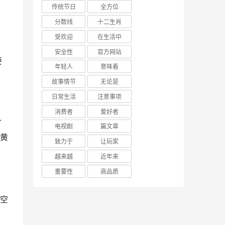
传统节日
全方位
分数线
十二生肖
受欢迎
在生活中
安全性
官方网站
年轻人
意味着
故事情节
无论是
日常生活
注意事项
消费者
爱好者
电视剧
篇文章
黄
致力于
让玩家
越来越
近年来
重要性
高品质
空
，