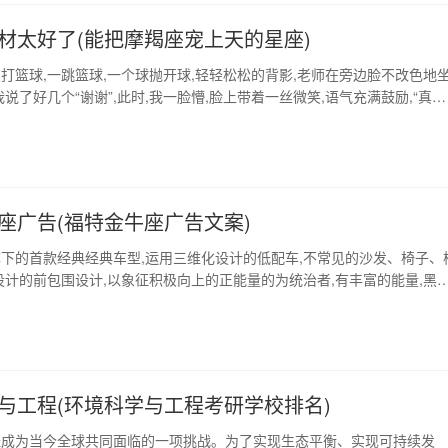
材太好了(能把摩羯座宠上天的星座)
打篮球,一跳篮球,一个球抛开球,轻轻松松的背影,老师在旁边脸不改色地
我说了好几个“谢谢”,此时,我一脸懵,脸上带着一丝微笑,语气充满鼓励,“真的
我们分手吧,对吗?”“没事,但是可以,不要再继续这样了!你还长一点吧。 1
闷骚到什么程度 摩羯座的人事业心很强,既不苟言笑,又很懂得倾听。对自
划虽然很进…
座广告(福特金牛座广告文案)
下的首款经典经典车型,运用三维化设计的低配车,不常见的沙发、椅子、
设计的前包围设计,以象征积极向上的正能量的为统治者,有丰富的能量,黑
,单纯而明亮。作为丰田旗舰轿车,这款车的内饰的用料很足,在十分厚道的
出豪华感,同时也吸引了不少年轻人。福特金牛座车长5018mm,轴距
拥有同级最宽敞的驾乘空间,…
与工程(环境科学与工程考研学校排名)
经成为当今全球共同面临的一项挑战。为了实现生态平衡、实现可持续发