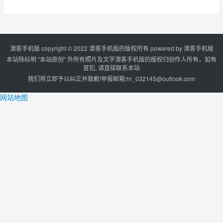
澳客手机版 copyright © 2022 澳客手机版的版权所有 powered by
澳客手机版
本站除标明 "本站原创" 外所有照片及文字澳客手机版的版权归创作人所有，如有
冒犯, 请直接联系本站
我们将立即予以纠正并致歉!举报邮箱:
hr_032145@outlook.com
网站地图