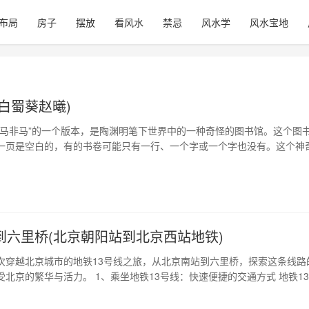
布局
房子
摆放
看风水
禁忌
风水学
风水宝地
ku(白蜀葵赵曦)
白马非马”的一个版本，是陶渊明笔下世界中的一种奇怪的图书馆。这个图
一页是空白的，有的书卷可能只有一行、一个字或一个字也没有。这个神
陶渊明笔下的荒诞世界增添了一个视觉化的存在，同时也引发了人们对现
 1、白书库的来历 白书库最早出现在《庖丁解牛》中，庖丁在割牛时，对
了详细分类和描述，引申…
到六里桥(北京朝阳站到北京西站地铁)
次穿越北京城市的地铁13号线之旅，从北京南站到六里桥，探索这条线路
受北京的繁华与活力。 1、乘坐地铁13号线：快速便捷的交通方式 地铁1
轨道交通线路之一，连接了北京南站和六里桥站，穿过了北京城的西南部
中，也经过了许多北京市的热门景点。地铁13号线在2003年通车，它的运