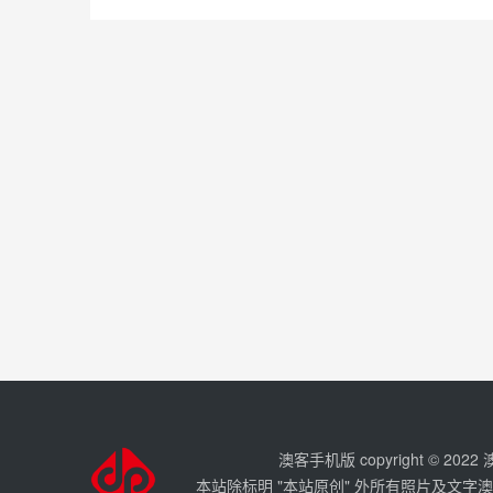
澳客手机版 copyright © 202
本站除标明 "本站原创" 外所有照片及文字