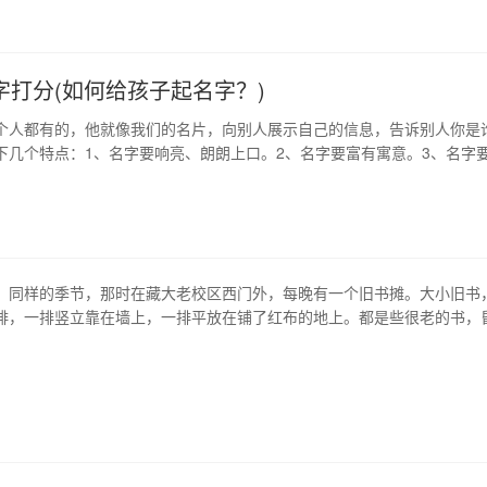
晚22:0…
字打分(如何给孩子起名字？)
个人都有的，他就像我们的名片，向别人展示自己的信息，告诉别人你是
下几个特点：1、名字要响亮、朗朗上口。2、名字要富有寓意。3、名字
名字要符合性别特征。5、名字要符合自己的五行喜忌，可以弥补先天五行
过于生僻、难写，否则会给孩子造成不必要的麻烦。6、要考虑到孩子未
，名字中要有相关方面的信息…
。同样的季节，那时在藏大老校区西门外，每晚有一个旧书摊。大小旧书
排，一排竖立靠在墙上，一排平放在铺了红布的地上。都是些很老的书，
更旧。 人行道上有一行白杨，摊主就坐在树下，捧着一本书在看，三轮车
头，三十岁左右，灰色夹克，泛白牛仔裤，脚上一双黑布鞋。西门是侧门
靠近教工区，这条路很僻静，白…