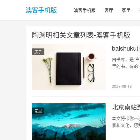
澳客手机版
澳客手机版
客厅
家里
陶渊明相关文章列表-澳客手机版
baishu
房子
白书库，是“
里的书，有的
图书馆不仅给
虚假的思考。
2023-09-18
各种部位进行
北京南站
家里
本文将带你一
景和文化，感
线作为北京市
70多个车站