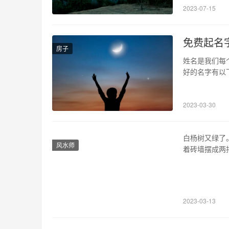
2023-07-15
间为早6:00到
免费起名
房子
姓名是我们每
好的名字有以
于书写。4、
陷。但也不能
2023-03-30
职业发展方向
白杨树又绿了
风水师
着砖墙摆成两
的路灯下显得
在他身边。平
门不让摆），
2023-03-13