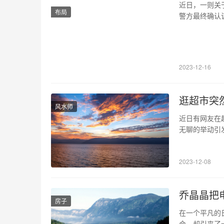
近日，一则关
布局
警方最终确认
了生命的警钟
途中失联。该
失联女孩，希
2023-12-16
逛超市突
风水师
近日有网友在
无聊的举动引
1、超市购物
程中我们会把
2023-12-08
这个公共场所
乔晶晶把
房子
在一个平凡的
合，却引来了