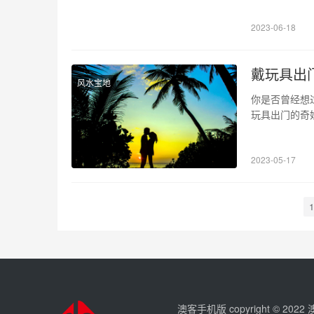
冤家也碰头”
2023-06-18
戴玩具出
风水宝地
你是否曾经想
玩具出门的奇
有浓厚的期待
心情愉悦。 
2023-05-17
了。似乎每一
1
澳客手机版 copyright © 202