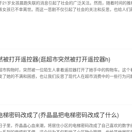
于21岁女孩晨跑失联的消息引起了社会的广泛关注。然而，随着时间的推
该女孩已不幸离世。而这一悲剧不仅引起了社会的关注和反思，也给人们
。 1、晨跑失联，舆情发酵 今年4月，甘肃省兰州市一名21岁的大学生在
消息很快在社交媒体上传播，引发社会广泛关注和热议。网友们纷纷呼吁
望她能够早日回家。 …
然被打开遥控器(逛超市突然被打开遥控器h)
超市购物时，突然被一位陌生人拿着遥控器打开了她手中的购物车。这个
发了她的不满和困惑，也让我们反思了现代人在超市消费中的一些行为问
的“私人领地”？ 对于很多人来说，进入超市就像进入自己家里一样，在购
自己的购物车当成私人领地，保护起来。但与此同时，我们也忘了尊重别
的权利。可能是听了笑声…
电梯密码改成了(乔晶晶把电梯密码改成了什么)
日子里，乔晶晶心血来潮，将居住小区的电梯密码改成了自己喜欢的数字
一系列的麻烦和不便。这个行为不仅影响了小区物业管理，也给其他居民