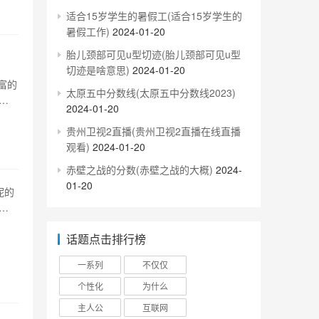
适合15岁学生的暑假工(适合15岁学生的
暑假工作)
2024-01-20
胎儿颈部可见u型切迹(胎儿颈部可见u型
切迹是啥意思)
2024-01-20
富的
太原五中分数线(太原五中分数线2023)
脸
2024-01-20
警系
贵州卫视2直播(贵州卫视2直播在线直播
有
观看)
2024-01-20
赤壁之战的分数(赤壁之战的大概)
2024-
01-20
妮的
对
金妮
话题点击排行榜
接受
一系列
不仅仅
个性化
为什么
主人公
互联网