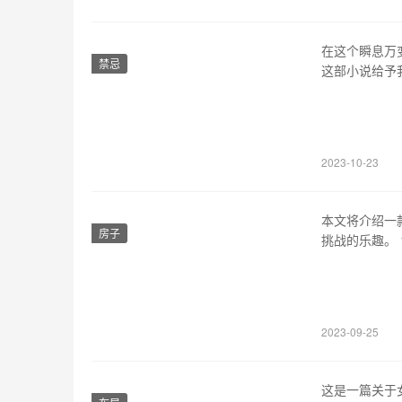
在这个瞬息万
禁忌
这部小说给予
里，与一个年
嬉戏、饮酒，
于是执意重游
2023-10-23
本文将介绍一
房子
挑战的乐趣。
击手，在小游
度过欢乐的时
比拼攻击次数
2023-09-25
这是一篇关于