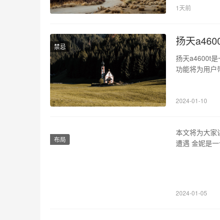
1天前
如此相互依存
扬天a4600
禁忌
扬天a460
功能将为用户带
识别功能，能
统也能及时发出
2024-01-10
1080p高清图
本文将为大家
布局
遭遇 金妮是
她不公，先是
不幸成为了焦
的现实 金妮
2024-01-05