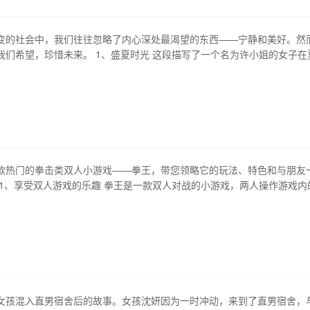
变的社会中，我们往往忽略了内心深处最渴望的东西——宁静和美好。然
我们希望，珍惜未来。 1、盛夏时光 这段描写了一个名为许小姐的女子在
轻男子的偶遇。两个陌生人的交流，改变了彼此的人生轨迹。他们一起游
在花丛中畅快淋漓。 2、秋叶缤纷 许小姐无法释怀夏季共赴花丛的美好回
此地。当她来到花丛时…
款热门的拳击类双人小游戏——拳王，带您领略它的玩法、特色和与朋友
 1、享受双人游戏的乐趣 拳王是一款双人对战的小游戏，两人操作游戏内
戏中互相挑战，一决胜负。您可以和好友一起玩耍，亦可与陌生人配对，
光。 2、多样化的游戏模式 拳王内置胜利条件和计分板，玩家和对手可以
、血条、防御和攻击成…
女孩混入直男宿舍后的故事。女孩沈妍因为一时冲动，来到了直男宿舍，