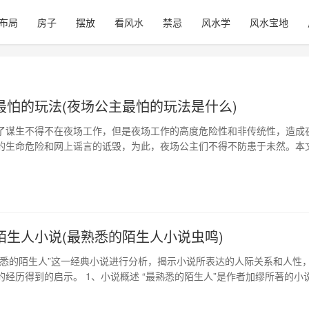
布局
房子
摆放
看风水
禁忌
风水学
风水宝地
最怕的玩法(夜场公主最怕的玩法是什么)
了谋生不得不在夜场工作，但是夜场工作的高度危险性和非传统性，造成
的生命危险和网上谣言的诋毁，为此，夜场公主们不得不防患于未然。本
夜场公主最怕的玩法，从而提高夜场公主的安全意识和自我保护意识。 1
夜场公主在赚取生活费用的同时，经常遇到高额资金交易。但是这种交易不
，而且还有可能是一种诈骗手…
陌生人小说(最熟悉的陌生人小说虫鸣)
熟悉的陌生人”这一经典小说进行分析，揭示小说所表达的人际关系和人性
的经历得到的启示。 1、小说概述 “最熟悉的陌生人”是作者加缪所著的小
通男子穆萨所经历的生活展开，通过小说揭示了人类的孤独与无知。故事
人际关系的。从穆萨与邻居、家庭以及警察的关系可以看出人们的生活原