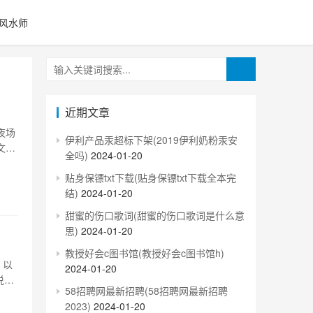
风水师
近期文章
夜场
伊利产品汞超标下架(2019伊利奶粉汞安
文将
全吗)
2024-01-20
、高
贴身保镖txt下载(贴身保镖txt下载全本完
仅
结)
2024-01-20
甜蜜的伤口歌词(甜蜜的伤口歌词是什么意
思)
2024-01-20
教授好会c图书馆(教授好会c图书馆h)
，以
2024-01-20
说，
58招聘网最新招聘(58招聘网最新招聘
的主
2023)
2024-01-20
本是