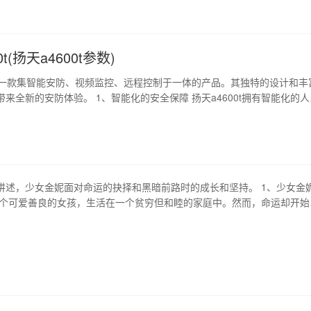
，但是在现代社会中，…
t(扬天a4600t参数)
0t是一款集智能安防、视频监控、远程控制于一体的产品。其独特的设计和丰
来全新的安防体验。 1、智能化的安全保障 扬天a4600t拥有智能化的人
够识别不同人脸之间的差异，有效避免陌生人进入。同时，其智能化的报
警报，提醒用户采取应对措施。 2、高清画质和远程监控 扬天a4600t拥
像…
讲述，少女金妮面对命运的抉择和黑暗前路时的成长和坚持。 1、少女金
一个可爱善良的女孩，生活在一个贫穷但和睦的家庭中。然而，命运却开始
她的父亲因病离世，家庭负担沉重，后来又发生了一场突如其来的火灾，
灼丑陋的怪物。她被迫离开家庭，开始了自己孤独的流浪生活。 2、难以
走过了无数的旅程，遇到了…