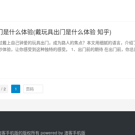
之间包容的几乎是所有…
门是什么体验(戴玩具出门是什么体验 知乎)
过戴上自己钟爱的玩具出门，成为路人的焦点？本文用细腻的语言，介绍
妙体验，让你感受到这种独特的感受。 1、出门前的期待 在出门前，你总
和希望。在宝藏一样的抽屉里，找到自己那个最爱的玩具，戴到外面，不
2、路上的风景不一样了 戴上玩具出门后，你会突然发现路上的风景变得不
个路人都在注视着你的…
 / 2
1
2 澳客手机版的版权所有 powered by
澳客手机版