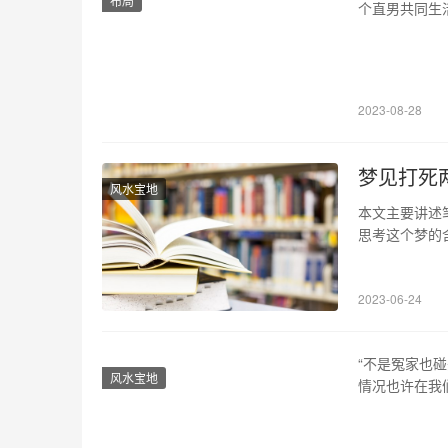
布局
个直男共同生
启示。 1、
定。她胡乱给
个女孩留一夜
2023-08-28
梦见打死
风水宝地
本文主要讲述
思考这个梦的
梦中，笔者梦
给笔者一种前
2023-06-24
止于此。 2、
“不是冤家也
风水宝地
情况也许在我
时，与邻居在
却嵌入到我们