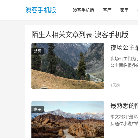
澳客手机版
澳客手机版
客厅
家里
陌生人相关文章列表-澳客手机版
夜场公主
禁忌
夜场公主们为
公主面临很多
带领我们了解
额资金交易 
1天前
存在较高风险
最熟悉的
房子
本文将对“最
及通过小说中
围绕着一个普
题主要是关于