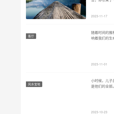
了困扰。本文
小区物业管理
2023-11-17
够防止陌生人
随着时间的推
客厅
响着我们的生
些相遇对我们
移，我们才能
一个温暖的拥
2023-11-01
小时候，儿子
风水宝地
是他们的全部
至有时还可能
来详细分析澳
于小孩来说，
2023-10-23