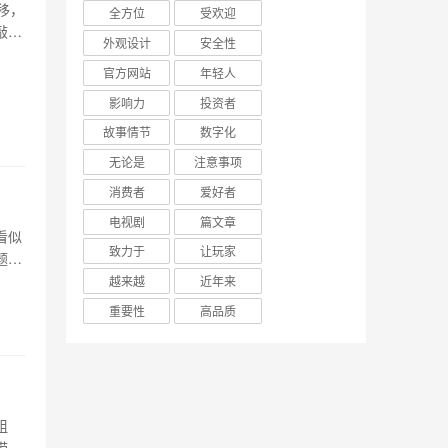
移，
全方位
受欢迎
敲响
外观设计
安全性
晨跑
官方网站
年轻人
寻找
影响力
投资者
故事情节
数字化
无论是
注意事项
消费者
爱好者
电视剧
篇文章
看似
致力于
让玩家
题。
物过
越来越
近年来
人在
重要性
高品质
组
带来