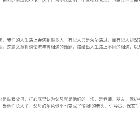
将从不同角度，探讨这个小事件所带来的影响。 1、电梯密码为何如此重要
中，电梯密码是必须要设置的。它作为一个保障小区住户安全的防护措施
的进入。同时，在遇到紧急情…
移，我们的人生路上会遇到很多人，有些人只是匆匆路过，而有些人却深
命。这篇文章将谈论流年等相遇的话题，描绘出人生路上不同的相遇，以
生命的意义。 1、邂逅的初见 人生中很多的相遇都是偶然的，随着时间的
发现这次偶然的邂逅，产生了深远的影响。或许是若有所思的一句话，或
抱，都会深深地留在我们的心…
总是黏着父母，打心底里认为父母就是他们的一切，是老师、朋友、保护
。当他们长大了，父母的角色似乎也变成了“挑剔的老头、训导员、保安”
成了亲陌生人。而成年后的儿子偏偏总是上我们，这要怎么办呢？本文就
客手机版的解决方案。 1、明确角色 父母的角色其实是非常重要的，尤其
他们黏着父母，无非就是想得到父母的…