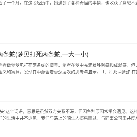
活了一个月。在这段经历中，她遇到了各种奇怪的事情，也收获了意想不
“敲门”之前 沈妍是一个独立自由的女孩，但她在一天晚上并没有做出明智的
了一个陌生男孩打电话，然后就直接决定去直男宿舍蹭住。在这个城市里
给一个陌生人是很有风险的…
两条蛇(梦见打死两条蛇,一大一小)
笔者做梦梦见打死两条蛇的情景。笔者在梦中充满着胜利感和成就感，但
含义和寓意，发现其中蕴含着更深层次的思考与启示。 1、打死两条蛇 在
见自己和一位陌生人合力打死了两条蛇。这个场景充满了胜利感和成就感
所未有的充实感和自信。但在清醒后的反思中，笔者意识到这个梦的意义
蛇的象征意义 在中国文…
碰头”这个词语，意思是虽然双方关系不深，但因各种原因常常会遇见。这
们的生活中并不少见，我们与路上的陌生人擦肩而过，与同事公司里共度
电梯里互相问候。这些“不是冤家也碰头”的关系，或许没有太多交集，但
的生活中，成为了我们不可或缺的一部分。 1、人与人之间的微妙关系 “