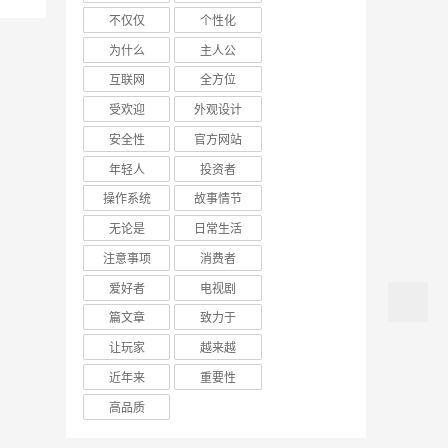
不仅仅
个性化
为什么
主人公
互联网
全方位
受欢迎
外观设计
安全性
官方网站
年轻人
投资者
操作系统
故事情节
无论是
日常生活
注意事项
消费者
爱好者
电视剧
篇文章
致力于
让玩家
越来越
近年来
重要性
高品质