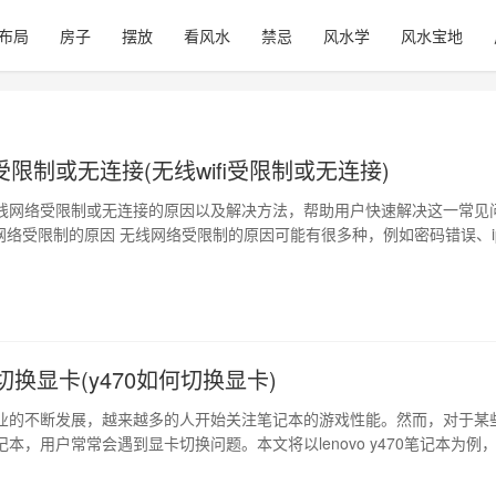
布局
房子
摆放
看风水
禁忌
风水学
风水宝地
限制或无连接(无线wifi受限制或无连接)
线网络受限制或无连接的原因以及解决方法，帮助用户快速解决这一常见
线网络受限制的原因 无线网络受限制的原因可能有很多种，例如密码错误、i
适配器驱动程序问题等。用户可以通过检查这些问题来找出无线网络受限
无连接的原因 无连接的原因也有多种可能，例如无线信号不稳定、无线适配
网络设置问题等。用户…
么切换显卡(y470如何切换显卡)
业的不断发展，越来越多的人开始关注笔记本的游戏性能。然而，对于某
本，用户常常会遇到显卡切换问题。本文将以lenovo y470笔记本为例
1、lenovo y470双显卡简介 lenovo y470装备了集成显卡(intel graphi
idia graphics)，用户可通过软件控制自…