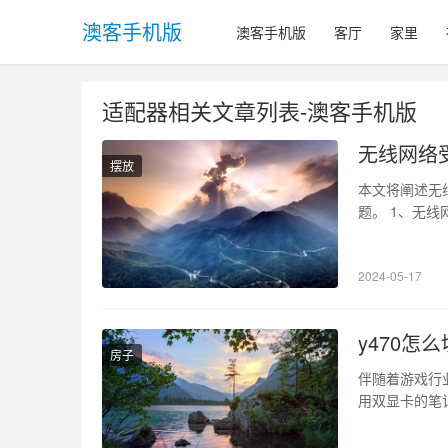
澳客手机版
澳客手机版
客厅
家里
适配器相关文章列表-澳客手机版
无线网络受
摆放
本文将阐述无
题。 1、无
址冲突、无线
原因。 2、
2024-05-17
件问题、无线
y470怎
房子
伴随着游戏行
用双显卡的笔记
绍如何切换显卡。 
与独立显卡(nv