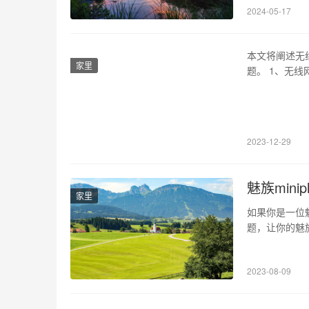
2024-05-17
本文将阐述无
家里
题。 1、无
址冲突、无线
原因。 2、
件问题、无线
2023-12-29
魅族minip
家里
如果你是一位魅
题，让你的魅族m
过低时，可能无
后再尝试开机。
2023-08-09