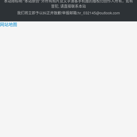
本站除标明 "本站原创" 外所有照片及文字澳客手机版的版权归创作人所有，如有
冒犯, 请直接联系本站
我们将立即予以纠正并致歉!举报邮箱:
hr_032145@outlook.com
网站地图