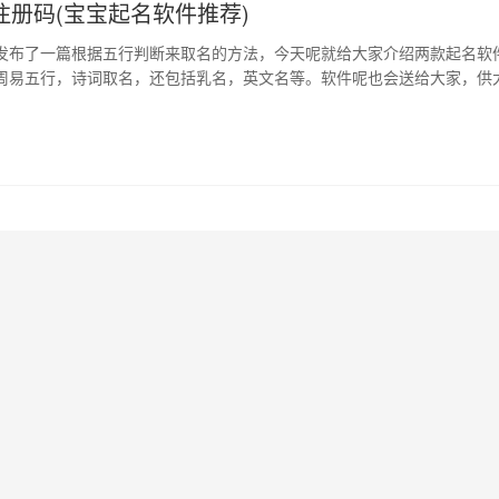
注册码(宝宝起名软件推荐)
发布了一篇根据五行判断来取名的方法，今天呢就给大家介绍两款起名软
周易五行，诗词取名，还包括乳名，英文名等。软件呢也会送给大家，供
此大家起名不用求人了。 第一款名字叫：精准八字宝宝起名软件。大家看
我们可以看出，分类很详细，也可以看出自己的孩子五行缺什么。还可以姓
键看红线那行，此版本已经是破…