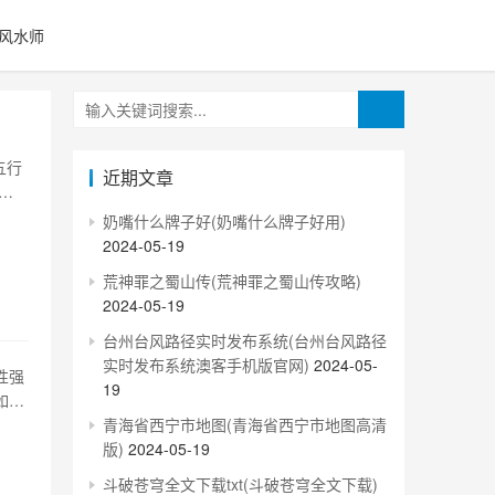
风水师
五行
近期文章
盘
2、
奶嘴什么牌子好(奶嘴什么牌子好用)
少
2024-05-19
荒神罪之蜀山传(荒神罪之蜀山传攻略)
2024-05-19
台州台风路径实时发布系统(台州台风路径
实时发布系统澳客手机版官网)
2024-05-
性强
19
如你
人一
青海省西宁市地图(青海省西宁市地图高清
五行
版)
2024-05-19
斗破苍穹全文下载txt(斗破苍穹全文下载)