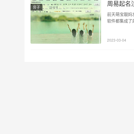
周易起名
房子
前天萌宝靓妈
软件都集成了
免费使用。从
图。 从图上
2023-03-04
评测等等。关