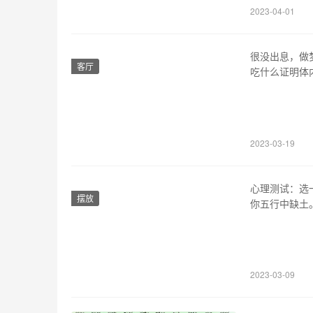
2023-04-01
很没出息，做
客厅
吃什么证明体
吃火锅必点，
肉，青花椒太
涮着吃带劲。
2023-03-19
心理测试：选
摆放
你五行中缺土
难，你就会想
图中有三把扇
的选择困难症
2023-03-09