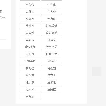
不仅仅
个性化
件，
为什么
主人公
大家
互联网
全方位
截
受欢迎
外观设计
名
安全性
官方网站
年轻人
投资者
操作系统
故事情节
无论是
日常生活
注意事项
消费者
爱好者
电视剧
篇文章
致力于
让玩家
越来越
近年来
重要性
高品质