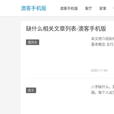
澳客手机版
澳客手机版
客厅
家里
缺什么相关文章列表-澳客手机版
本文将介绍如
看风水
基本概念 五
都由五行相生
测算五行缺什
哪一种五行。
2023-11-24
八字缺什么，
房子
弱。每个人出
是生于甲子年
生财运官运、
的问题。在分