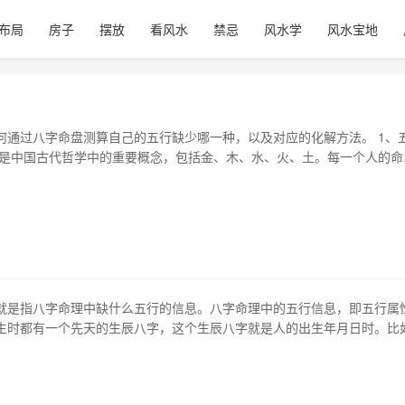
布局
房子
摆放
看风水
禁忌
风水学
风水宝地
何通过八字命盘测算自己的五行缺少哪一种，以及对应的化解方法。 1、
行是中国古代哲学中的重要概念，包括金、木、水、火、土。每一个人的命
相克的关系组成。如果某一种五行能量过强或过弱，都会影响人的一生。 
么 通过八字命盘，可以计算出一个人的五行元素的相对强度，从而判断缺
五行相生的规律是：木生火…
就是指八字命理中缺什么五行的信息。八字命理中的五行信息，即五行属
生时都有一个先天的生辰八字，这个生辰八字就是人的出生年月日时。比
，月日时，那么你这个人的生辰八字就是甲子日出生的。那么在分析一个
婚姻、健康、运势等等方面的时候，需要综合考虑到命理五行当中缺什么
析一个人一生财运官运、婚姻、…