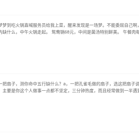
梦梦到吃火锅直喊服务员给我上菜，醒来发现是一场梦。不能委屈自己啊
内缺什么，中午火锅走起。 鸳鸯锅68元，中间是菌汤特别鲜美。 午餐肉
品质很赞，大块颗粒肉都能看得见。 千层肚，火锅好搭档。 肉肉肉，好
给力了，又麻又辣过瘾极了。 现炸小酥肉，酥脆咸鲜，我更喜欢空口吃，
 海带好新鲜，这样摆放…
一把扇子，测你命中五行缺什么？a，一把孔雀毛做的扇子，选这把扇子
。主要是你这个人做事一点都不坚定，三分钟热度，而且经常做到一半遇
放弃，没有一颗坚持的心是终究做不了大事的。 b、古风的圆形扇子，很
子，扇子分别是三种不同的花。选这款扇子说明你五行缺金。可以说你有
了，一般的事情都很难做决定…