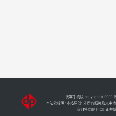
澳客手机版 copyright © 202
本站除标明 "本站原创" 外所有照片及文字
我们将立即予以纠正并致