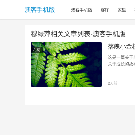
澳客手机版
澳客手机版
客厅
家里
穆绿萍相关文章列表-澳客手机版
落魄小金
布局
这是一篇关于
关于成长的故
护，从而开始
与众不同。在
2天前
小金枝的跌宕