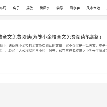
布局
房子
摆放
看风水
禁忌
风水学
风水宝地
枝全文免费阅读(落魄小金枝全文免费阅读笔趣阁)
热门小说落魄小金枝的全文免费阅读的文章，它不仅仅是一篇爽文，更是
事。小说的主人公穆绿萍从小娇生惯养，却在掌权者权谋之中失去了家族
了她的厄运之旅。在跌宕起伏的命运中，她懂得了如何生存、如何独立、
她的成长历程中，我们也能够从她的经历中汲取力量，找寻自己的道路。 
命运 落魄小金枝的创作主题…