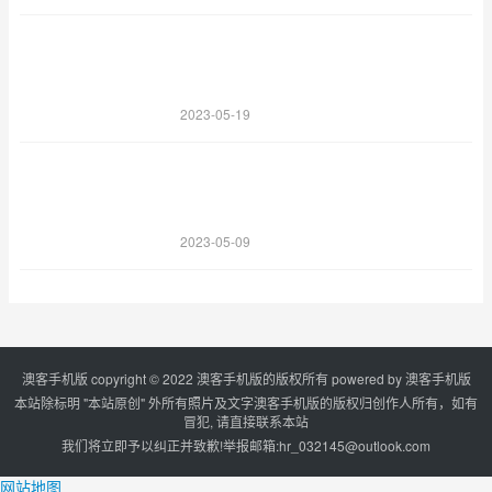
2023-05-19
2023-05-09
澳客手机版 copyright © 2022 澳客手机版的版权所有 powered by
澳客手机版
本站除标明 "本站原创" 外所有照片及文字澳客手机版的版权归创作人所有，如有
冒犯, 请直接联系本站
我们将立即予以纠正并致歉!举报邮箱:
hr_032145@outlook.com
网站地图