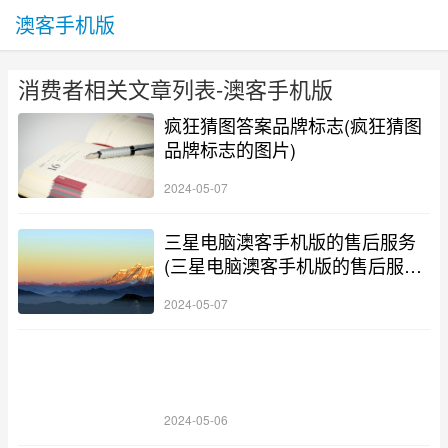
澳客手机版
消费者相关文章列表-澳客手机版
疯狂猜图答案品牌标志(疯狂猜图
品牌标志的图片)
2024-05-07
三星电脑澳客手机版的售后服务
(三星电脑澳客手机版的售后服务
维修中心电话)
2024-05-07
2024-05-06