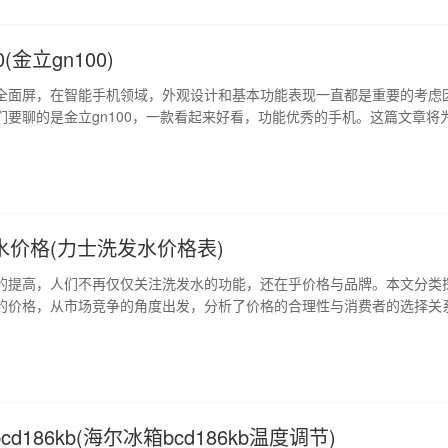
(金立gn100)
全面屏，在智能手机领域，外观设计和基本功能表现一直都是重要的考虑
们要聊的是金立gn100，一款看起来好看，功能优秀的手机。这篇文章将
机的规格、优点以及它的独特之处。 1、美观的外观设计 金立gn100的
迎原因之一。它采用了全球领先的金属材料，这样设计使它看起来非常大
个5英寸高清全面屏…
水价格(力士洗发水价格表)
的提高，人们不再仅仅关注洗发水的功能，还在乎价格与品牌。本文分类
的价格，从市场竞争的角度出发，分析了价格的合理性与消费者的选择关
士洗发水的品牌特点，提出了一些建议。 1、力士洗发水价格的市场定位
水的价格相对较低，在市场竞争中定位于大众消费品。与同类型大牌如霸王
力士洗发水的价格更为亲民。…
d186kb(海尔冰箱bcd186kb温度调节)