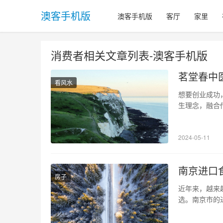
澳客手机版
澳客手机版
客厅
家里
消费者相关文章列表-澳客手机版
茗堂春中
看风水
想要创业成功
生理念，融合
沿品牌。加入
化的魅力。 
2024-05-11
春中医养生馆
南京进口
房子
近年来，越来
选。南京市的
的喜爱。本文
南京进口食品