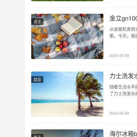
金立gn100
房子
从金属机身到
素。今天，我
家详细介绍该手
设计是它受欢
2024-05-09
它还配备了一
力士洗发
禁忌
随着生活水平
了力士洗发水
同时，针对力
争 力士洗发
2024-05-09
清扬等相比，
海尔冰箱bc