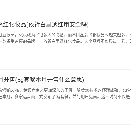
充足，环境优美。市场面积宽阔…
透红化妆品(依祈白里透红用安全吗)
日益提高，化妆成为了很多人的必备，而不同品牌的化妆品也越来越多，
一款备受追捧的品牌——依祈白里透红化妆品。这个品牌不仅质量上乘，
碑。本文将详细介绍这个品牌的特点和魅力，以便大家更好地了解和使用
自然肌理，妆感轻薄 依祈白里透红化妆品的最大特色便是它自然的肌理和轻
的质地让肌肤轻松呼吸，而…
月开售(5g套餐本月开售什么意思)
g套餐的发布，给读者带来更加深入的了解。随着5g技术的逐渐成熟，5g
在本月，多家运营商正式发布了5g套餐，并与用户见面。这一时刻不仅是
代，也标志着网络时代进入了新阶段。 1、5g套餐开售，意味着什么？ 5
改变我们的生活方式。5g套餐的开售意味着我们的通信方式将更加快速、
将带来更多的业务…