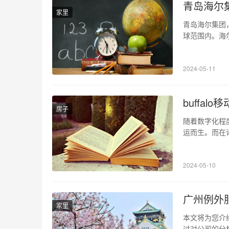
青岛海尔
家里
青岛海尔集团
球范围内。海
包括冰箱、洗
的理念，不断
2024-05-11
好口碑。 1、
buffal
房子
随着数字化程
运而生。而在诸
牌。本文将深入
形设计一向以
2024-05-10
在硬度和重…
广州例外
家里
本文将为您介
过对公司的分