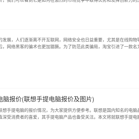
 广州例外服饰有限公司成立于2008年，由一群年轻的设计师发起。公司立
着将时尚、品质和价值相结合。经过多年的发展，公司在国内服装市场上
，成为了一支备受瞩目的…
的发展，人们逐渐离不开互联网，网络安全也日益重要，尤其是在线购物
后，网络黑客的骗术也更加猖獗。为了防范此类骗局，淘宝引进了一款名
rotect.exe”的防火墙软件，本篇文章将为您深入解析其特点及使用方法。 1、
tect.exe？ taobaoprotect.exe是淘宝网推出的一款防护软件…
电脑报价(联想手提电脑报价及图片)
联想手提电脑的报价情况，为大家提供方便参考。联想是国内知名的电脑
直深受消费者的喜爱，其手提电脑产品也备受关注。本文将就联想手提电
细介绍，希望能够为大家选购电脑提供一些参考和帮助。 1、thinkpad x
2019） 这款电脑采用全新的碳纤维材质，性能稳定，拥有高质量的屏幕和键
用途。…