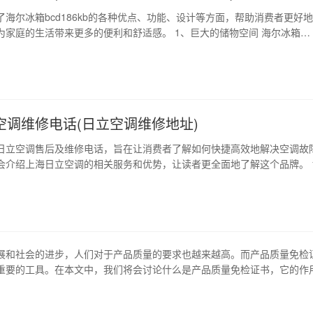
了海尔冰箱bcd186kb的各种优点、功能、设计等方面，帮助消费者更好
为家庭的生活带来更多的便利和舒适感。 1、巨大的储物空间 海尔冰箱
b采用多层设计，厨房杂物、生鲜食材、饮料等都可以轻松存放。智能的分类
用。 2、高效节能，更省电 海尔冰箱bcd186kb采用高效压缩机，独特
不仅能够保…
空调维修电话(日立空调维修地址)
日立空调售后及维修电话，旨在让消费者了解如何快捷高效地解决空调故
会介绍上海日立空调的相关服务和优势，让读者更全面地了解这个品牌。 
的澳客手机版的售后服务体系 作为一家有着百年历史的品牌，上海日立一
和服务赢得了消费者的信任。其澳客手机版的售后服务体系也是非常完善
外，还有专业的技术团队和客服人员，可以随时给消费者…
展和社会的进步，人们对于产品质量的要求也越来越高。而产品质量免检
重要的工具。在本文中，我们将会讨论什么是产品质量免检证书，它的作
时还将探讨如何取得免检证书、办理流程以及注意事项。 1、什么是产品
品质量免检证书是指按照国家相关规定，符合一定条件的产品可以免于检验