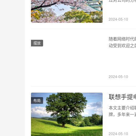
1、历史沿革
土市场，尝试
2024-05-10
了自己的地位
随着网络时代
摆放
动受到欢迎之
“taobaop
是taobaopro
2024-05-10
联想手提
布局
本文主要介绍
牌，多年来一
各款机型进行详
carbon（
2024-05-10
能够满足商务