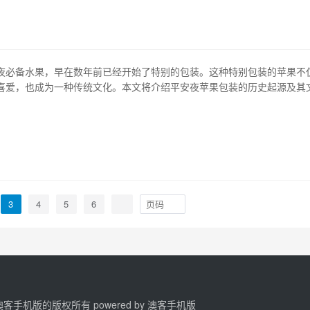
使用的证明文件。这些产品在…
夜必备水果，早在数年前已经开始了特别的包装。这种特别包装的苹果不
喜爱，也成为一种传统文化。本文将介绍平安夜苹果包装的历史起源及其
其背后的商业策略。 1、平安夜苹果包装的起源 平安夜苹果的包装起源于
，苹果的谐音“ping guo”与平安节日里的“ping an”（平安）发音相近
苹果…
3
4
5
6
2 澳客手机版的版权所有 powered by
澳客手机版