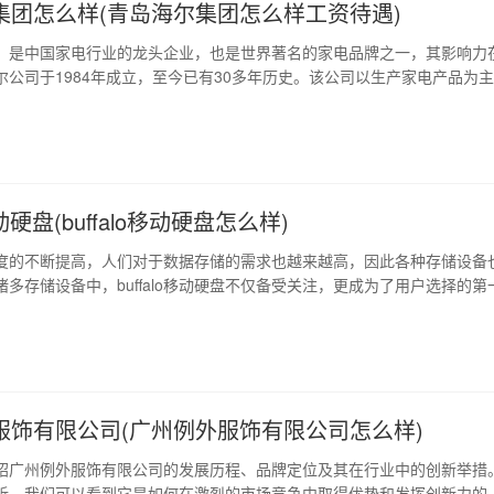
集团怎么样(青岛海尔集团怎么样工资待遇)
，是中国家电行业的龙头企业，也是世界著名的家电品牌之一，其影响力
尔公司于1984年成立，至今已有30多年历史。该公司以生产家电产品为
衣机、空调、电视等等，也涉足了金融、物流等领域。海尔以“创造顾客价
创新企业经营模式，不断提升品质和服务水平，以此来赢得消费者的信赖
走向世界的步伐 作为…
o移动硬盘(buffalo移动硬盘怎么样)
度的不断提高，人们对于数据存储的需求也越来越高，因此各种存储设备
多存储设备中，buffalo移动硬盘不仅备受关注，更成为了用户选择的第
探寻buffalo移动硬盘的魅力。 1、外形设计：精美简约 buffalo移动硬
简约而精美而著称。其外壳材料采用高质量的abs材料，手感柔软舒适，
服饰有限公司(广州例外服饰有限公司怎么样)
绍广州例外服饰有限公司的发展历程、品牌定位及其在行业中的创新举措
析，我们可以看到它是如何在激烈的市场竞争中取得优势和发挥创新力的