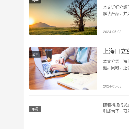
房子
本文详细介绍
解该产品，并
bcd186k
计，更加方便使
2024-05-08
能除霜技术，
上海日立
家里
本文介绍上海
题。同时，还
上海日立空调
以优质的产品
2024-05-08
除了维修电话
随着科技的发
布局
则成为了一项
其重要性，同
免检证书 产