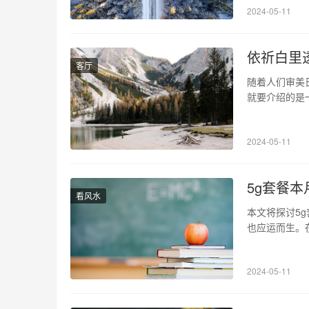
2024-05-11
通方便，阳光
依祈白里
客厅
随着人们审美
就要介绍的是
值得信赖的口
品牌。 1、
2024-05-11
妆感。其轻盈
5g套餐本
看风水
本文将探讨5
也应运而生。
用户迎来新时
代的到来，将
2024-05-11
定、便捷，也