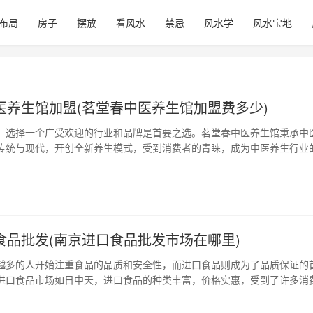
布局
房子
摆放
看风水
禁忌
风水学
风水宝地
医养生馆加盟(茗堂春中医养生馆加盟费多少)
，选择一个广受欢迎的行业和品牌是首要之选。茗堂春中医养生馆秉承中
传统与现代，开创全新养生模式，受到消费者的青睐，成为中医养生行业
茗堂春中医养生馆加盟，创造经济效益和社会价值，也可享受茶文化和养
1、品牌介绍 茗堂春中医养生馆成立于2015年，总部位于广东省深圳市。
注重人的内在健康，以传…
食品批发(南京进口食品批发市场在哪里)
越多的人开始注重食品的品质和安全性，而进口食品则成为了品质保证的
进口食品市场如日中天，进口食品的种类丰富，价格实惠，受到了许多消
将介绍南京市进口食品批发市场的特点，希望能为消费者提供一些帮助。 
批发市场的基本情况 南京进口食品批发市场大多设在市郊或者周边县市，