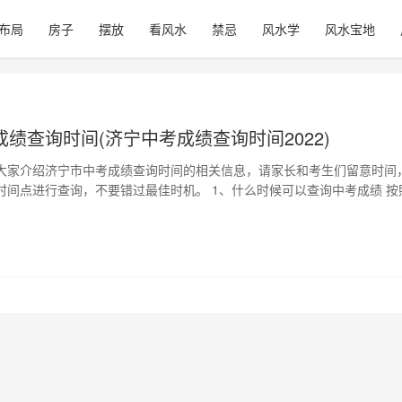
布局
房子
摆放
看风水
禁忌
风水学
风水宝地
绩查询时间(济宁中考成绩查询时间2022)
大家介绍济宁市中考成绩查询时间的相关信息，请家长和考生们留意时间
时间点进行查询，不要错过最佳时机。 1、什么时候可以查询中考成绩 按
院的相关规定，济宁市中考成绩一般在7月初左右发布。具体发布时间一
客手机版官网和当地教育局澳客手机版官网通知后公布。 2、中考成绩查
考成绩查询方式有两种。一种是通过市教育考试…