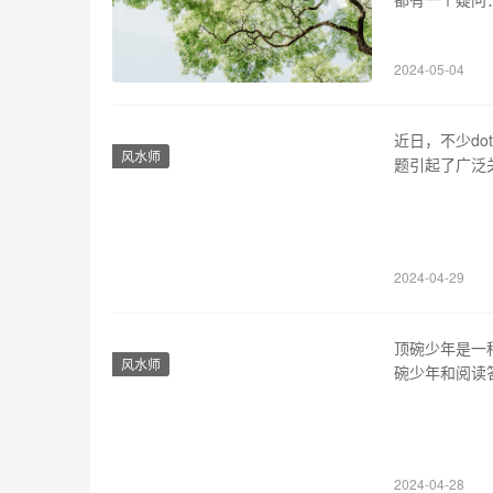
《暗黑3》的
游戏的类型。
2024-05-04
游戏的背景故
近日，不少d
风水师
题引起了广泛
应澳客手机版的
中不动可能与
要保持稳定的
2024-04-29
顶碗少年是一
风水师
碗少年和阅读
惯的养成，如何
少年”源于中
是：喝碗盛装
2024-04-28