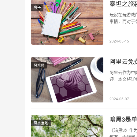
泰坦之旅
房子
玩家在玩游戏
事情，而对于
了防止这些问
存档功能。 
2024-05-15
玩家可以在设
阿里云免
风水师
阿里云作为中
迎。本文将详
松上手，快速
台上申请一台
2024-05-07
请时，需提供
暗黑3是
风水宝地
《暗黑3》作
都有一个疑问