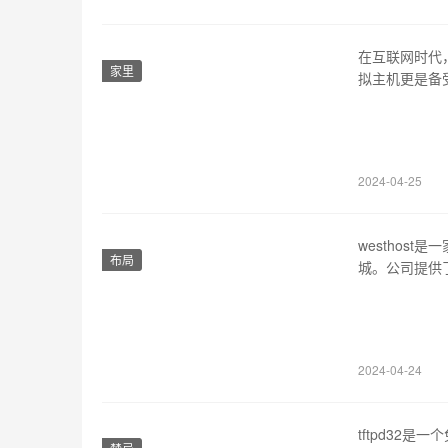
在互联网时代
家里
拟主机更是备
1、vps主机介绍
务器。它是一
服…
2024-04-25
westhos
布局
城。公司提供
和安全性使他们
提供多种托管
计划。共享托
2024-04-24
tftpd32