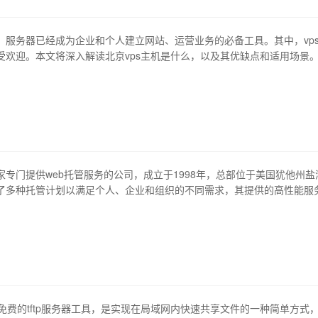
，服务器已经成为企业和个人建立网站、运营业务的必备工具。其中，vp
受欢迎。本文将深入解读北京vps主机是什么，以及其优缺点和适用场景
 先来了解一下什么是vps。vps全称为virtual private server，即虚拟专
种虚拟化技术，将一台物理服务器划分成多个独立的虚拟服务器，每个虚
t是一家专门提供web托管服务的公司，成立于1998年，总部位于美国犹他州盐
了多种托管计划以满足个人、企业和组织的不同需求，其提供的高性能服
成为最受欢迎的托管服务提供商之一。 1、多种计划满足不同需求 westho
计划，包括共享托管、vps和独立托管，用户可以根据自己的需求选择不
管…
是一个免费的tftp服务器工具，是实现在局域网内快速共享文件的一种简单方式