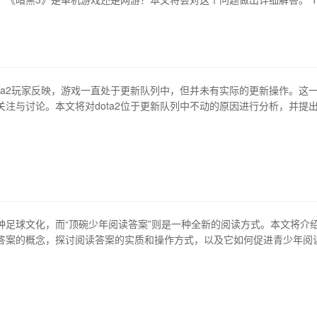
游戏类型 在开始探讨《暗黑3》是单机游戏还是网游之前，先要了解一下
《暗黑3》是一款动作rpg游戏，玩家在游戏中可以选择不同的角色进行游
事发生在人类和恶…
ota2玩家反映，游戏一直处于更新队列中，但并未有实际的更新操作。这
关注与讨论。本文将对dota2位于更新队列中不动的原因进行分析，并提
解决方案。 1、原因分析 从官方公告和玩家反馈来看，dota2卡在更新
以下原因有关： 首先，是网络连接问题。需要注意的是，在更新时，玩家
网络连接，否则将导致更新…
种足球文化，而“顶碗少年阅读答案”则是一种全新的阅读方式。本文将介
答案的概念，探讨阅读答案的实质和操作方式，以及它如何促进青少年阅
让阅读也能像足球一样充满乐趣和挑战。 1、足球文化中的“顶碗少年” “
华人民共和国成立后深受青少年拥护的一种足球文化形象，这个形象的核心
霸气的醇香牛肉面，跟…