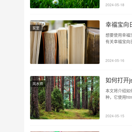
2024-05-18
入研究和开发
幸福宝向
家里
想要使用幸福
有关幸福宝向
程桌面控制软件
linux等
2024-05-16
互相控制，让
如何打开j
风水师
本文将介绍如何打
种，它使用htm
打开jsp需要
前，需要先准备
2024-05-15