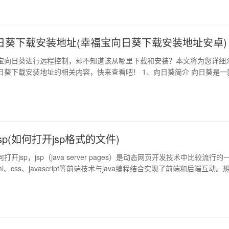
，不断推出新的玩法和…
日葵下载安装地址(幸福宝向日葵下载安装地址安卓)
宝向日葵进行远程控制，却不知道该从哪里下载和安装？本文将为您详细
日葵下载安装地址的相关内容，快来查看吧！ 1、向日葵简介 向日葵是一
，可以帮助用户控制远程计算机的桌面操作，支持windows、mac os x
多种平台，免费提供给用户使用。向日葵有两种模式：服务器模式和视图模式，
远程控…
sp(如何打开jsp格式的文件)
开jsp，jsp（java server pages）是动态网页开发技术中比较流行的
l、css、javascript等前端技术与java编程结合实现了前端和后端互动。
有一定的开发经验，本文将为您详细讲解如何打开jsp。 1、准备工作 打开js
好相关环境，包括jdk、tomcat等，这些都需…