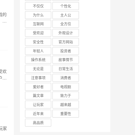
不仅仅
个性化
戏的
为什么
主人公
。为
互联网
全方位
装备
受欢迎
外观设计
储。
安全性
官方网站
年轻人
投资者
操作系统
故事情节
无论是
日常生活
受欢
户轻
注意事项
消费者
云平
爱好者
电视剧
在申
篇文章
致力于
让玩家
越来越
近年来
重要性
高品质
玩家
1、