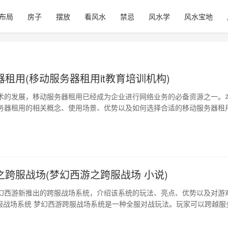
布局
房子
摆放
看风水
禁忌
风水学
风水宝地
租用(移动服务器租用it教育培训机构)
术的发展，移动服务器租用已经成为企业进行网络业务的必备资源之一。
务器租用的相关概念、使用场景、优势以及如何选择合适的移动服务器租
移动服务器租用的概念 移动服务器租用是指企业通过互联网通过租用服务商
达到实现企业业务的目的，避免了企业自行购买服务器的高昂成本和维护
移动服务器，企业可以更加灵…
之跨服战场(梦幻西游之跨服战场 小说)
幻西游新推出的跨服战场系统，介绍该系统的玩法、亮点、优势以及对游
跨服战场系统 梦幻西游跨服战场系统是一种全服对战玩法。玩家可以跨越服
服务器的玩家进行实时战斗，获得经验、道具等奖励。 2、亮点特色 跨服
别匹配机制，保证公平竞技。另外，系统也针对游戏现状和玩家需求进行