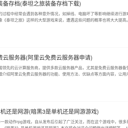
装备存档(泰坦之旅装备存档下载)
的过程中经常会遇到各种意外情况，如掉线、电脑坏了等影响继续进行游
像《泰坦之旅》这样的大型游戏来说，遭遇这些问题的概率也将大大提高
题的出现和解决这些问题带来的麻烦，本文将介绍如何使用《泰坦之旅》
1、存档方式 《泰坦之旅》提供了两种形式的存档方式：本地存储和云端存
置中选择。本地存储是指存…
费云服务器(阿里云免费云服务器申请)
国领先的云计算服务商，提供多款云服务器产品，尤其是免费云服务器备
细介绍阿里云免费云服务器的功能、使用方法、优缺点等方面内容，让用
实现云计算。 1、免费云服务器概述 阿里云免费云服务器是指用户在阿里
云服务器，可免费使用一年，提供1核1g、1mbps公网带宽等资源。用户
身份证信息及信用卡…
单机还是网游(暗黑3是单机还是网游游戏)
为一款动作rpg游戏，自从发布后引起了广泛关注，而在这个游戏中，很多
：《暗黑3》是单机游戏还是网游？本文将会对这个问题做出详细解答。 