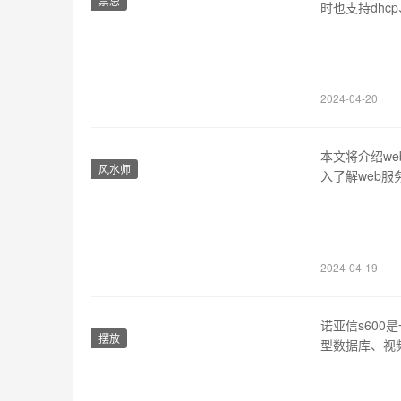
禁忌
时也支持dhcp
巧，帮助用户快
详细介绍tftp
2024-04-20
本文将介绍w
风水师
入了解web服
件是一种用于
http或ht
apach…
2024-04-19
诺亚信s60
摆放
型数据库、视频
器，最多支持2
支持灵活的r