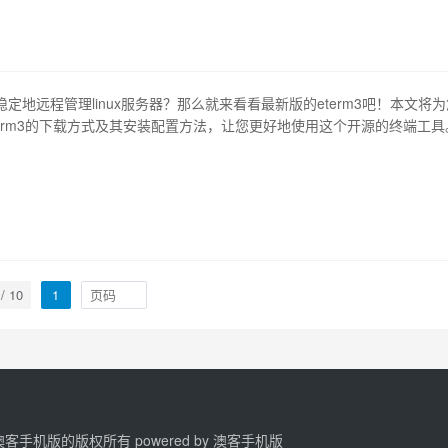
定地远程管理linux服务器？那么就来看看最新版的eterm3吧！本文将为
term3的下载方式及其安装配置方法，让您更好地使用这个开源的终端工具
erm3 eterm3是一款开源的终端工具，它是linux系统上原生的tty改进版
的特点是拥有了流行的hyperterminal软件的大多数功能，可以…
 / 10
1
2 澳客手机版的版权所有 powered by
澳客手机版