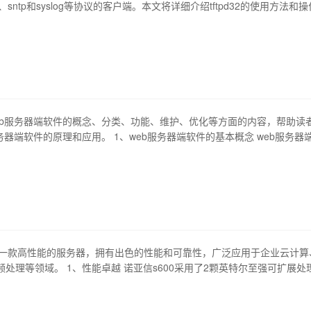
、sntp和syslog等协议的客户端。本文将详细介绍tftpd32的使用方法和
速上手并成功使用tftpd32。 1、tftpd32的安装与配置 在本小节中，我
d32的安装和配置方法。首先下载tftpd32，并安…
eb服务器端软件的概念、分类、功能、维护、优化等方面的内容，帮助读
务器端软件的原理和应用。 1、web服务器端软件的基本概念 web服务器
处理和响应url请求的软件，它是web应用程序的核心组成部分。它可以响
tps请求，并将请求发送到web应用程序或代理服务器。常见的web服务器端软
0是一款高性能的服务器，拥有出色的性能和可靠性，广泛应用于企业云计算
处理等领域。 1、性能卓越 诺亚信s600采用了2颗英特尔至强可扩展处
8个物理核心和56个线程，最大支持1.5tb的内存容量，支持hot-plug硬
aid磁盘阵列配置，可支持高性能的存储系统，具有出色的计算和存储性能