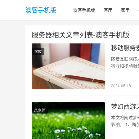
澳客手机版
澳客手机版
客厅
家里
服务器相关文章列表-澳客手机版
移动服务器
摆放
随着互联网技
将介绍移动服
务商。 1、
务器资源，以
2024-05-18
本。通过租用
梦幻西游
风水师
本文将阐述梦
影响。 1、
界限，与其他
系统采用无差