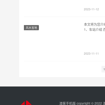
等设施，临沂
2023-11-12
本文将为您介
风水宝地
1、车站介绍
的火车站之一
站点都配有完
车，其中包括
2023-11-11
1
澳客手机版 copyright © 202