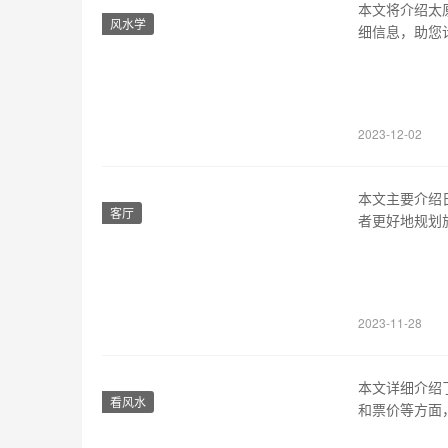
本文将介绍太
风水学
细信息，助您
择，最早的是早
g69，出发时
4小时左右，
2023-12-02
本文主要介绍
客厅
者更好地规划
分别是日照站
京、福州、厦
日照站： 北
2023-11-28
本文详细介绍
看风水
和票价等方面，
全天共有普通