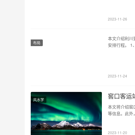
捷。 2、济
比较灵活，早晨
2023-11-26
本文介绍利川
布局
安排行程。 
里，全程8小
可通过铁路1
到恩施火车时
2023-11-24
窖口客运
风水学
本文将介绍窖
等信息。此外
线路时刻表 
往返。以下是主要
2023-11-20
11:00、12:0