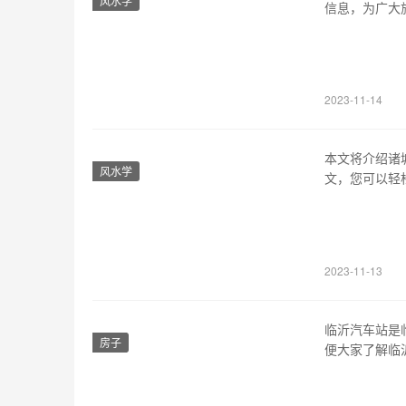
风水学
信息，为广大
动车和普速列
经时间较短；
连的经过站点
2023-11-14
本文将介绍诸
风水学
文，您可以轻
公交线路 诸城
线。每条线路
路 除了公交
2023-11-13
临沂汽车站是
房子
便大家了解临
大道东段，北
于一体的综合