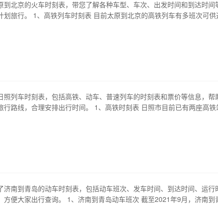
原到北京的火车时刻表，带您了解各种车型、车次、出发时间和到达时间
计划旅行。 1、高铁列车时刻表 目前太原到北京的高铁列车有多班次可供
晨的g2011，出发时间为6点18分，到达时间是8点54分；最晚的是晚上
间为20点03分，到达时间为21点44分。这些高铁列车运行速度快，普遍需
车内设…
日照列车时刻表，包括高铁、动车、普速列车的时刻表和票价等信息，帮
旅行路线，合理安排出行时间。 1、高铁时刻表 日照市目前已有两座高铁
和莒县站。日照站是沿海高速铁路的中转站，可直达城市包括北京、上海
门等。莒县站则可直达青岛、淄博等城市。以下是日照高铁站的主要班次
京南—日照 上海虹桥—日…
了济南到青岛的动车时刻表，包括动车班次、发车时间、到达时间、运行
方便大家出行查询。 1、济南到青岛动车班次 截至2021年9月，济南到
动车23列，高铁动车26列，每小时基本有一列车次班车，保证了出行的便