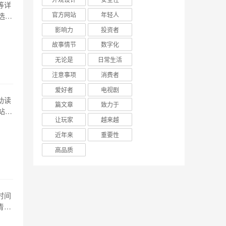
等详
官方网站
年轻人
选
的
影响力
投资者
要3-
故事情节
数字化
无论是
日常生活
注意事项
消费者
爱好者
电视剧
助读
篇文章
致力于
站，
让玩家
越来越
、南
：
近年来
重要性
高品质
时间
青岛