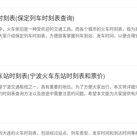
时刻表(保定列车时刻表查询)
中，火车依旧是一种受欢迎的交通工具。而各个城市的火车时刻表，极为
大家介绍保定列车时刻表，方便旅客掌握列车到站、发车时间，以便合理
保定火车站和保定东站位置 保定火车站位于保定市新市区东南方，距离市区
，是前往北京等地的重要交通站点。保定东站位于保定市莲池区境内，距
火车线路较多。 2、保定火车…
东站时刻表(宁波火车东站时刻表和票价)
是宁波交通枢纽之一，具有重要的地位。为了方便大家出行，本文将详细
的时刻表查询方法以及旅途中需要注意的问题。希望本文能为大家提供有
时刻表查询方式 想要查询宁波火车东站的时刻表，有多种途径。首先可以登
务中心澳客手机版官网，进入“车次查询”页面，输入出发站、到达站和出
可以查询到火车的时刻表。 其次，…
到大连的火车时刻表，包括经过站点、列车类型、发车时间和到达时间等