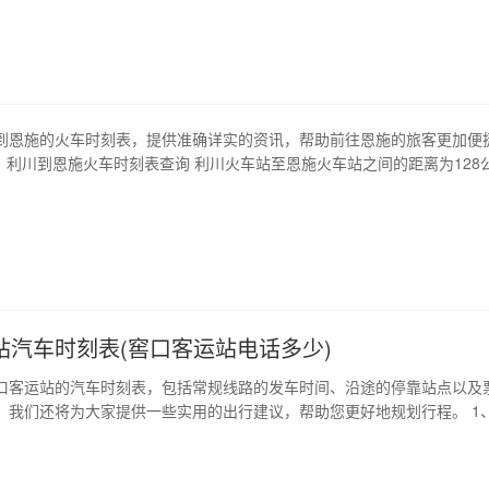
南到青岛动车发车时间 济南到青岛的动车班次存在每小时发车的情况，发车
6点至晚上11…
到恩施的火车时刻表，提供准确详实的资讯，帮助前往恩施的旅客更加便
1、利川到恩施火车时刻表查询 利川火车站至恩施火车站之间的距离为128
时。利川火车站每天都有开往恩施的列车，早晚各一班，班次较为稳定。
2306网站或者到当地火车站售票窗口查询到具体的班次和票价信息。 2、
刻表 利川到恩施的…
站汽车时刻表(窖口客运站电话多少)
口客运站的汽车时刻表，包括常规线路的发车时间、沿途的停靠站点以及
，我们还将为大家提供一些实用的出行建议，帮助您更好地规划行程。 1
窖口客运站的主线路包括北京、上海、广州、深圳等城市，每天有多班次汽
线路的发车时间及时长： 北京：每天7:00、8:00、9:00、10:00、
0、1…