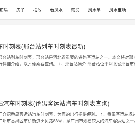
布局
房子
摆放
看风水
禁忌
风水学
风水宝地
车时刻表(邢台站列车时刻表最新)
邢台站列车时刻表，邢台站是河北省重要的铁路客运站之一。本文将对邢
行详细介绍，以方便乘客查询。 1、邢台站简介 邢台站位于河北省邢台市
号，是北京至广州、上海、杭州等地的铁路干线上的重要客运站。站房建筑
方米，设有5个站台，其中3个岛式站台和2个侧式站台，共有12条到发线。 
类 邢台站的…
站汽车时刻表(番禺客运站汽车时刻表查询)
细介绍番禺客运站汽车时刻表，为您的出行提供便利。 1、番禺客运站概述
广州市番禺区市桥街道岗贝路88号，是广州市规模较大的汽车客运站之一
省内各个城市以及珠三角中心城市的客运服务，同时也提供到华南其它城
2、番禺客运站到广州市内各区县的班车时刻表 以下为番禺客运站到广州市