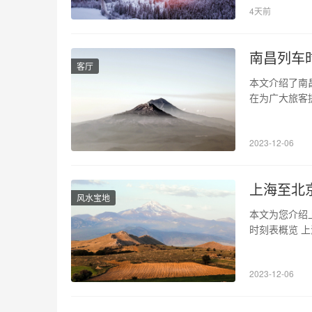
4天前
区县的班车时
南昌列车
客厅
本文介绍了南
在为广大旅客
于南昌市青山
纽之一。南昌
2023-12-06
点左右，每时
上海至北
风水宝地
本文为您介绍
时刻表概览 
其中最快的高
2、车票预定
2023-12-06
等方式，同时