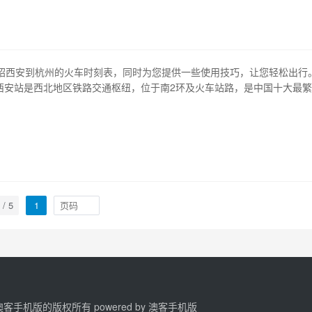
市内外有数十个客运公司在…
绍西安到杭州的火车时刻表，同时为您提供一些使用技巧，让您轻松出行
 西安站是西北地区铁路交通枢纽，位于南2环及火车站路，是中国十大最
。杭州东站是杭州市最大的火车站之一，也是全国十大客流火车站之一。
善的配套设施，提供便捷的服务。 2、火车型号 西安-杭州路线现有多种
普速列车和高速列车。高速…
 / 5
1
2 澳客手机版的版权所有 powered by
澳客手机版