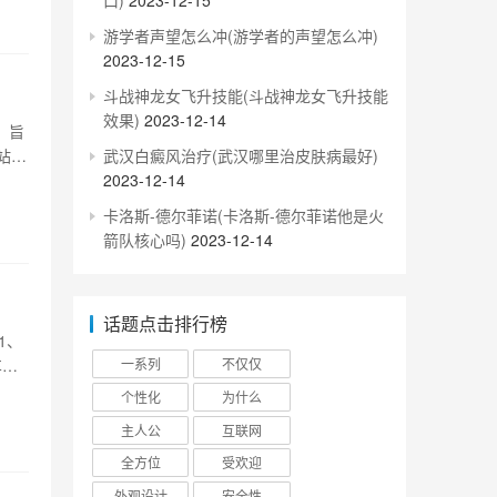
口)
2023-12-15
游学者声望怎么冲(游学者的声望怎么冲)
2023-12-15
斗战神龙女飞升技能(斗战神龙女飞升技能
效果)
2023-12-14
。旨
武汉白癜风治疗(武汉哪里治皮肤病最好)
站位
2023-12-14
路枢
10
卡洛斯-德尔菲诺(卡洛斯-德尔菲诺他是火
箭队核心吗)
2023-12-14
话题点击排行榜
1、
车，
一系列
不仅仅
）
个性化
为什么
购票
主人公
互联网
全方位
受欢迎
外观设计
安全性