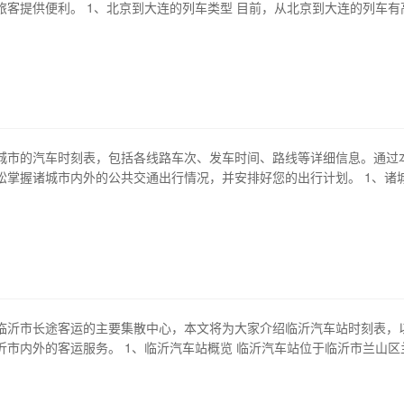
旅客提供便利。 1、北京到大连的列车类型 目前，从北京到大连的列车有
车两种类型。高速动车主要是g、d、c字头列车，时速可达300公里以上
普速列车则分为快速、特快、直达等不同类型，途径站点较多。 2、北京
 高速动车从北京到…
城市的汽车时刻表，包括各线路车次、发车时间、路线等详细信息。通过
松掌握诸城市内外的公共交通出行情况，并安排好您的出行计划。 1、诸
市共有7条公交线路，包括1路、2路、3路、4路、5路、6路和阜阳-诸城
覆盖主要景区、酒店、商业区等区域，方便市民居民和游客出行。 2、班
线路外，诸城市还有多…
临沂市长途客运的主要集散中心，本文将为大家介绍临沂汽车站时刻表，
沂市内外的客运服务。 1、临沂汽车站概览 临沂汽车站位于临沂市兰山区
临火车站，南临新业广场，是一座集汽车客运、城市公交、出租车等交通
性交通中心。客车站内设有候车大厅、售票处、行李寄存处、卫生间、休