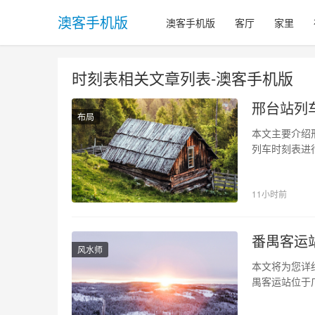
澳客手机版
澳客手机版
客厅
家里
时刻表相关文章列表-澳客手机版
邢台站列
布局
本文主要介绍
列车时刻表进
区西环路18
达到5.5万平
11小时前
邢台站列车分
番禺客运
风水师
本文将为您详
禺客运站位于
站提供到广东
班车服务。 