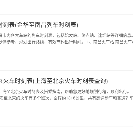
刻表，仅供参考。 …
时刻表(金华至南昌列车时刻表)
昌市内各大车站的列车时刻表，包括始发站、终点站、途经站等详细信息
提供参考，规划出行路线，有效节约出行时间。 1、南昌火车站 南昌火车
湖区火车站路，是南昌市最大的火车站之一，也是长江中游地区重要的铁
火车站有多趟始发于此的列车，包括动车、高铁、普速列车，早6点起至晚
每刻都会有列车起落。同…
京火车时刻表(上海至北京火车时刻表查询)
上海至北京火车时刻表及搭乘指南，帮助您更好地规划行程，顺利出行。 
上海至北京的火车有多个班次，全程约1318公里，共有高速动车和普通列
速列车仅需约5个小时。 以下是上海至北京的火车时刻表： （图片或表格
 预定车票可以通过官方铁路售票澳客手机版官网、app、电话预订、窗口
也可以通过第三方购票平台…