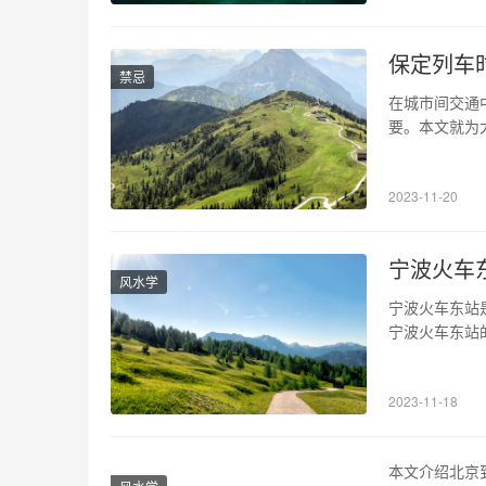
保定列车
禁忌
在城市间交通
要。本文就为
行程。 1、
近，交通便利
2023-11-20
区略远，但是
宁波火车
风水学
宁波火车东站
宁波火车东站
帮助。 1、
国铁路客户服
2023-11-18
期等信息，就
本文介绍北京