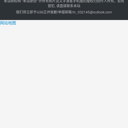
本站除标明 "本站原创" 外所有照片及文字澳客手机版的版权归创作人所有，如有
冒犯, 请直接联系本站
我们将立即予以纠正并致歉!举报邮箱:
hr_032145@outlook.com
网站地图