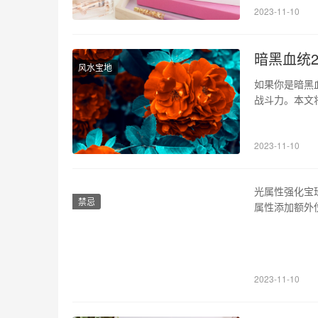
2023-11-10
会带来不同的
暗黑血统
风水宝地
如果你是暗黑
战斗力。本文
配 先驱者职业
加在这两项属
2023-11-10
精神值（sp
光属性强化宝
禁忌
属性添加额外
什么是光属性
属性宝珠对战
属性宝珠可分
2023-11-10