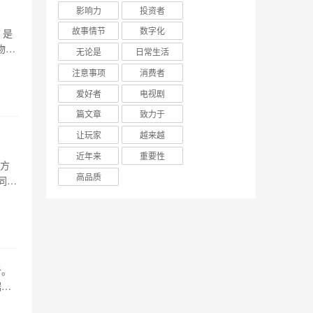
影响力
投资者
故事情节
数字化
，是
物的
无论是
日常生活
而敏
注意事项
消费者
0公
爱好者
电视剧
篇文章
致力于
让玩家
越来越
近年来
重要性
等方
高品质
同的
下技
和物
析。
据不
武器