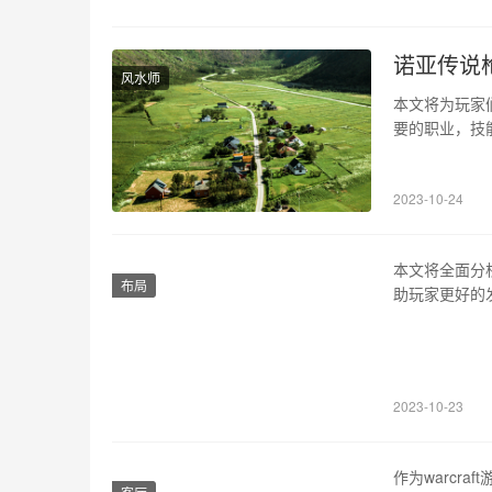
诺亚传说
风水师
本文将为玩家
要的职业，技
等多个角度展
我们需要了解
2023-10-24
三种类型。 
本文将全面分
布局
助玩家更好的
主，以快速移
能范围较小，
加点主要原则
2023-10-23
作为warcr