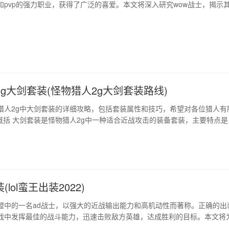
和pvp的强力职业，获得了广泛的喜爱。本文将深入研究wow战士，揭示
、优势和缺点。除此之外，还将探讨如何最大化战士的潜力以及他们如何
游戏的变化。 1、战士的表现 战士是一个多功能职业，可以扮演坦克或输
，他们是坦克…
g大剑套装(怪物猎人2g大剑套装路线)
猎人2g中大剑套装的详细攻略，包括套装属性和技巧，希望对各位猎人有
装概括 大剑套装是怪物猎人2g中一种适合近战攻击的装备套装，主要特点是
简单。套装包括大剑、头盔、胸甲、腰带、长靴等5件装备，每一件装备
猎人的技巧才能发挥出最大的威力。 2、套装属性介绍 大剑套装的攻击属
需要注意的是，攻击…
(lol蛮王出装2022)
盟中的一名ad战士，以强大的近战输出能力和高机动性而著称。正确的出
戏中发挥最佳的战斗能力，迅速击败敌方英雄，达成胜利的目标。本文将
装指南。 1、蛮王的属性与技能介绍 蛮王的主要属性是攻击力、攻击速度