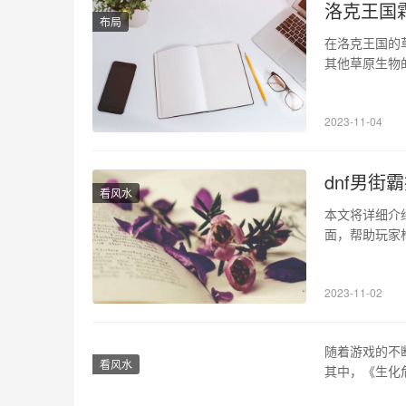
洛克王国
布局
在洛克王国的
其他草原生物
关系，让您对
捷的大猫科动物
2023-11-04
斤。它有着短
dnf男街
看风水
本文将详细介
面，帮助玩家
玩家偏好和p
能：普攻技能
2023-11-02
理攻击为主要
随着游戏的不
看风水
其中，《生化
同的游戏模式