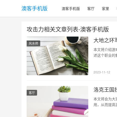
澳客手机版
澳客手机版
客厅
家里
攻击力相关文章列表-澳客手机版
大地之环
风水师
本文将介绍游
述这个职业的
现增益和治疗
技能 军需官
2023-11-12
属性；治疗技
洛克王国
客厅
本文将会为大
用，从而提高
具。不同的攻
力。 2、防