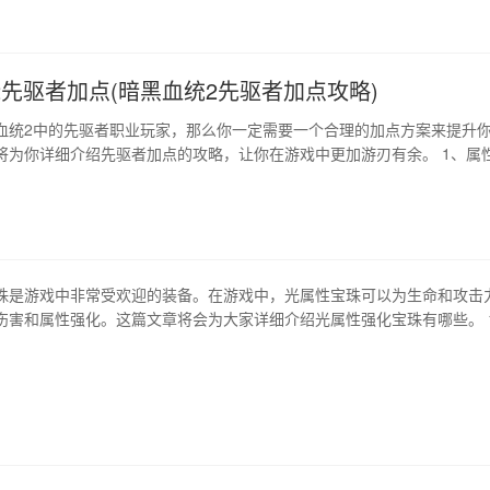
防御效果，有些甚至可以在受…
2先驱者加点(暗黑血统2先驱者加点攻略)
血统2中的先驱者职业玩家，那么你一定需要一个合理的加点方案来提升
将为你详细介绍先驱者加点的攻略，让你在游戏中更加游刃有余。 1、属
的主要属性是力量（str）和敏捷（dex），在属性分配上应该将大部分属
性上，以提高攻击力和命中率。此外，还要适当分配一些点到生命值（vit
）上，以增强生…
珠是游戏中非常受欢迎的装备。在游戏中，光属性宝珠可以为生命和攻击
伤害和属性强化。这篇文章将会为大家详细介绍光属性强化宝珠有哪些。 
强化宝珠？ 光属性强化宝珠是一种游戏装备，它通常用于提高角色属性。
斗中的对手造成额外的伤害，因此它很受欢迎。 2、光属性强化宝珠的类型
为几种类型，包括装备、…