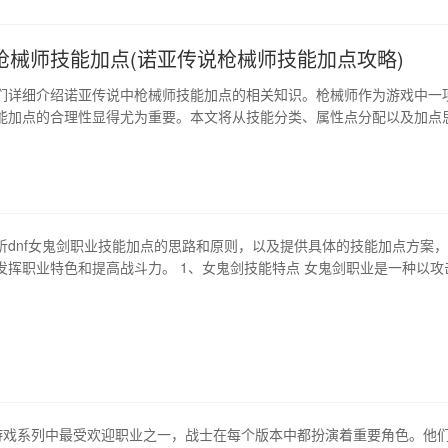
枪械师技能加点(诺亚传说枪械师技能加点攻略)
们详细介绍诺亚传说中枪械师技能加点的相关知识。枪械师作为游戏中一
能加点的合理性显得尤为重要。本文将从技能分类、属性点分配以及加点
开讲解，希望对各位玩家在游戏中加点提供一定的帮助。 1、技能分类 首
枪械师的技能分类。在诺亚传说中，枪械师的技能主要分为攻击、控制和
攻击技能主要用于输出伤害…
析dnf女鬼剑职业技能加点的思路和原则，以及提供具体的技能加点方案
发挥职业特色和提高战斗力。 1、女鬼剑技能特点 女鬼剑职业是一种以攻
动避免被打中的职业。技能以快速的打击和高爆发伤害见长，但是相对的
需要玩家有较强的操作技巧和空间意识。 2、技能加点原则 女鬼剑职业的
是提高输出和提高生…
aft游戏系列中最受欢迎职业之一，战士在每个版本中都扮演着重要角色。他