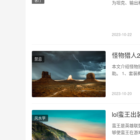
客厅
为坦克、输出
游戏中的表现
同版本中适应
色。在游戏中
2023-10-22
怪物猎人2
禁忌
本文介绍怪物
助。 1、套
击力高、风格
性都需要配合
2023-10-20
常强大，但是
lol蛮王出装
风水学
蛮王是英雄联
够使蛮王在游
提供蛮王的出