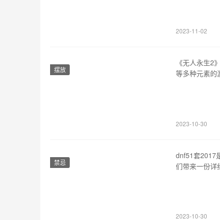
的性能和应对
锁和升级各种
2023-11-02
《无人永生2
摆放
等多种元素的
绩。 1、升
值等的重要途
玩家而言，技
2023-10-30
dnf51套2
禁忌
们带来一份详细而
套装，主要属
打击伤害等级
套2…
2023-10-30