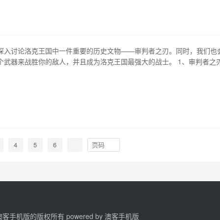
技能有“冷血追击”和“残暴打击”，被动技能是“不屈”。这些技能能够在战
大保护和输出能…
深入讨论洛克王国中一件重要的历史文物——审判者之刃。同时，我们也
个武器来战胜你的敌人，并且成为洛克王国最强大的战士。 1、审判者之
之刃是由一位拥有极其强大力量的巨人所铸造，这位巨人能够通过操控金属
的元素。审判者之刃的刀刃是由创世纪的元素所铸造而成，因而拥有着无
、审判者之刃的特殊能力 …
4
5
6
2 澳客手机版的版权所有 powered by
澳客手机版