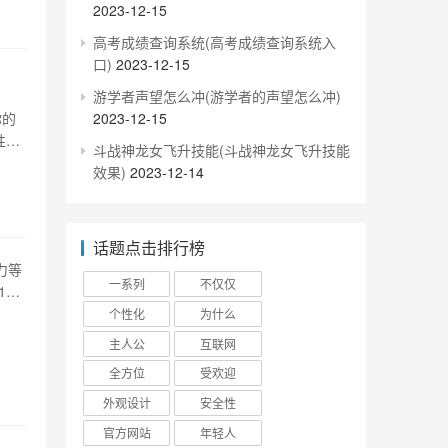
2023-12-15
高考成绩查询系统(高考成绩查询系统入
口)
2023-12-15
游学者声望怎么冲(游学者的声望怎么冲)
2023-12-15
你的
性分
斗战神龙女飞升技能(斗战神龙女飞升技能
性点
效果)
2023-12-14
）和
话题点击排行榜
力等
一系列
不仅仅
1、
光
个性化
为什么
 光
主人公
互联网
全方位
受欢迎
外观设计
安全性
官方网站
年轻人