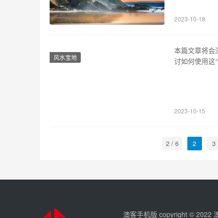
击率。他的主动
2023-10-18
为蛮王提供强
本篇文章将会
风水宝地
讨如何使用这
来源 审判者
创造出创世纪
敌的力量。 2
2023-10-15
2 / 6
2
3
澳客手机版 copyright © 202