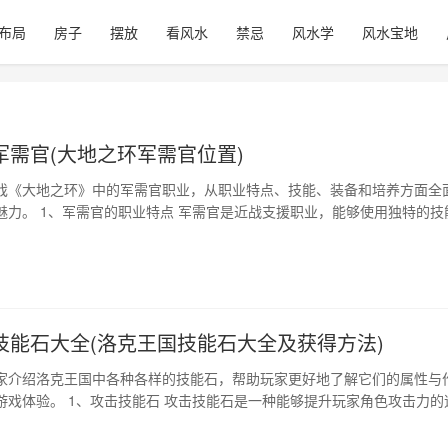
布局
房子
摆放
看风水
禁忌
风水学
风水宝地
军需官(大地之环军需官位置)
戏《大地之环》中的军需官职业，从职业特点、技能、装备和培养方面全
魅力。 1、军需官的职业特点 军需官是近战支援职业，能够使用独特的技
操作。在战斗中发挥重要作用，能够为团队提供强有力的支持。 2、军需
的技能分为增益和治疗两类，其中增益技能包括增加攻击力、防御力、速度
能则能够治疗、解毒等操…
技能石大全(洛克王国技能石大全及获得方法)
家介绍洛克王国中各种各样的技能石，帮助玩家更好地了解它们的属性与
游戏体验。 1、攻击技能石 攻击技能石是一种能够提升玩家角色攻击力的
击技能石会带来不同的伤害效果，有些甚至可以在攻击时使敌人失去移动
御技能石 防御技能石是一种能够提升玩家角色防御力的道具。不同的防御技