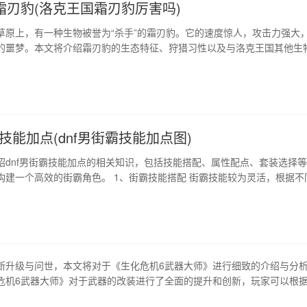
霜刃豹(洛克王国霜刃豹厉害吗)
草原上，有一种生物被誉为“杀手”的霜刃豹。它的速度惊人，攻击力强大
的噩梦。本文将介绍霜刃豹的生态特征、狩猎习性以及与洛克王国其他生
这种神秘的草原猎物有更深入的了解。 1、体型和外貌 霜刃豹是一种结实
，体型中等，通常长度在1.5至2.3米之间，肩高不到1米，但体重可达20
而密集的金色…
霸技能加点(dnf男街霸技能加点图)
绍dnf男街霸技能加点的相关知识，包括技能搭配、属性配点、套装选择
构建一个高效的街霸角色。 1、街霸技能搭配 街霸技能较为灵活，根据不
ve/pvp需求可以进行相应的技能选择和加点。一般而言，建议优先加满以
、跳跃、气功爆裂、街头火拳、左右穿云。 2、街霸属性配点 街霸是力量
属性的角色，…
断升级与问世，本文将对于《生化危机6武器大师》进行细致的介绍与分
危机6武器大师》对于武器的改装进行了全面的提升和创新，玩家可以根
和敌人种类，自主选择匹配的武器搭配，并通过武器的升级和改造来提高