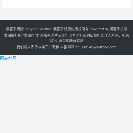
澳客手机版 copyright © 2022 澳客手机版的版权所有 powered by
澳客手机版
本站除标明 "本站原创" 外所有照片及文字澳客手机版的版权归创作人所有，如有
冒犯, 请直接联系本站
我们将立即予以纠正并致歉!举报邮箱:
hr_032145@outlook.com
网站地图