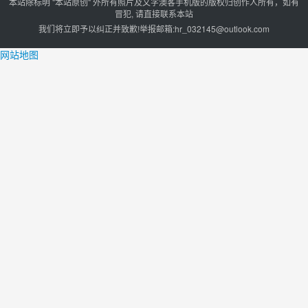
本站除标明 "本站原创" 外所有照片及文字澳客手机版的版权归创作人所有，如有
冒犯, 请直接联系本站
我们将立即予以纠正并致歉!举报邮箱:
hr_032145@outlook.com
网站地图