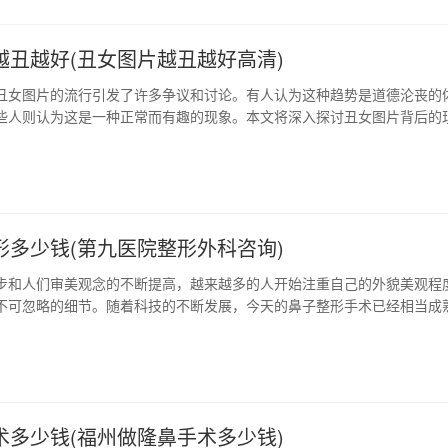
越丑越好(丑女图片越丑越好高清)
丑女图片的流行引发了许多争议和讨论。有人认为这种趋势是道德沦丧的
些人则认为这是一种正常而有趣的现象。本文将深入探讨丑女图片背后的
生的原因以及对社会产生的影响。 1、丑女图片的起源 丑女图片之所以会
要是网络的发展和普及。众所周知，互联网中有海量的图片素材，而且每
自己的图片作品，这为丑女图片…
形多少钱(第九医院整形外科咨询)
步和人们审美观念的不断提高，越来越多的人开始注重自己的外貌美观程
不可忽略的细节。随着科技的不断发展，今天的鼻子整形手术已经相当成
手术价位到底是多少？这一篇文章，就来详细的介绍一下。 1、鼻塑的项
目大致分为两种，一种是微整型，另外一种就是手术重塑，而价格范围也有
整型一般用于完善鼻子的细节问…
术多少钱(福州做隆鼻手术多少钱)