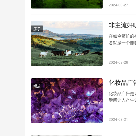
2024-03-27
八窗秋的历史
非主流好
房子
在如今繁忙的
名就是一个能
到不一样的情
体的含义却不
2024-03-26
同，呈现出独
化妆品广
摆放
化妆品广告是
瞬间让人产生
探讨了广告与
实：广告与真
2024-03-21
实，如柔和的