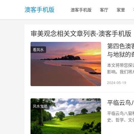
澳客手机版
澳客手机版
客厅
家里
审美观念相关文章列表-澳客手机版
第四色澳
看风水
与地狱的
本文将带您探
影响。我们将
色澳客手机版
2024-05-19
肉感为特点。
在国内广受欢
平临云鸟
风水宝地
平临云鸟八窗
史、哲学、文
秋的千年历程
到唐代，该传