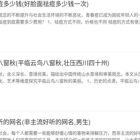
痘多少钱(好脸面祛痘多少钱一次)
观念的不断提升与社会生活环境的不断恶化，青春痘已成为困扰年轻人的
祛痘到底需要多少费用？ 1、祛痘方式不同，价格也不同 祛痘的方式有很
理、激光祛痘、冷光祛痘等，价格也有很大区别。中药调理价格相对比较
局限性，而激光祛痘和冷光祛痘价格较高，但效果显著。因此，在选择祛
据自己的情况进行选择。 2…
八窗秋(平临云鸟八窗秋,壮压西川四十州)
秋，含义深长、意境优美，描绘出中国传统山水意境和审美观念。本文从
化、艺术等维度探究平临云鸟八窗秋的美丽。 1、历史的点滴，平临云鸟
 平临云鸟八窗秋是中国古代文人雅士确立的传统艺术构思。其历史可以追
统文化的千年传承赋予了它更为深远和丰富的内涵。文章详细介绍了平临
典故和演变过程。 2、哲学的…
听的网名(非主流好听的网名,男生)
社会，每个人都需要一些能够舒缓心情的事物来排解压力，而非主流的好
够帮助人们逃离现实的工具。本文将介绍一些非主流的好听网名，让大家