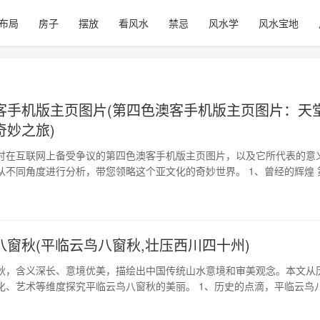
布局
房子
摆放
看风水
禁忌
风水学
风水宝地
客手机版主页图片(第四色澳客手机版主页图片：天
奇妙之旅)
讨在互联网上备受争议的第四色澳客手机版主页图片，以及它所代表的意
从不同角度进行分析，带您领略这个亚文化的奇妙世界。 1、曾经的辉煌 
主页图片最初源自于中国大陆，是一种非常特别的图片风格，以艳丽、大
它曾经在互联网上掀起过一股风潮，被认为是中国非常独特的亚文化。它
迎，甚至引起了国外的热议。但是，随着时间的推…
八窗秋(平临云鸟八窗秋,壮压西川四十州)
秋，含义深长、意境优美，描绘出中国传统山水意境和审美观念。本文从
化、艺术等维度探究平临云鸟八窗秋的美丽。 1、历史的点滴，平临云鸟
 平临云鸟八窗秋是中国古代文人雅士确立的传统艺术构思。其历史可以追
统文化的千年传承赋予了它更为深远和丰富的内涵。文章详细介绍了平临