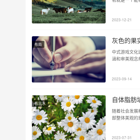
到不一样的情
体的含义却不
2023-12-21
同，呈现出独
灰色的果
布局
中式游戏文化
涵和审美观念
文化现象。通
发展。 1、
2023-09-14
世界观独特的
自体脂肪
看风水
随着社会发展
部整体美观的
文将详细介绍
等方面。 1
2023-07-31
系列特殊处理