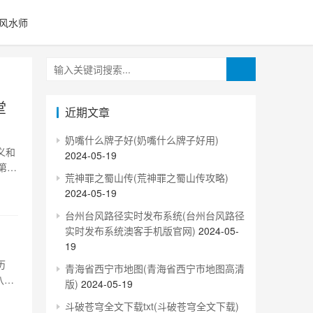
风水师
堂
近期文章
奶嘴什么牌子好(奶嘴什么牌子好用)
义和
2024-05-19
第四
荒神罪之蜀山传(荒神罪之蜀山传攻略)
胆、
2024-05-19
不仅
台州台风路径实时发布系统(台州台风路径
实时发布系统澳客手机版官网)
2024-05-
19
历
青海省西宁市地图(青海省西宁市地图高清
八窗
版)
2024-05-19
溯
斗破苍穹全文下载txt(斗破苍穹全文下载)
云鸟