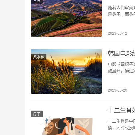
禁忌
随着人们审美
是鼻子。而鼻
鼻手术多少钱
素 隆鼻手术
2023-06-12
隆鼻方式等等
韩国电影
风水学
电影《绿椅子
族展开，通过
与复杂。本文
多维度主题。
2023-05-20
庭成员在审美
十二生肖
房子
十二生肖是中
情，同时也反
析其是否具有