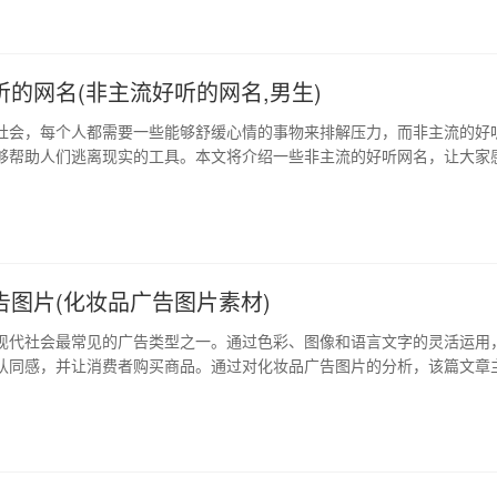
典故和演变过程。 2、哲学的…
听的网名(非主流好听的网名,男生)
社会，每个人都需要一些能够舒缓心情的事物来排解压力，而非主流的好
够帮助人们逃离现实的工具。本文将介绍一些非主流的好听网名，让大家
绪体验。 1、非主流的含义 许多人对于“非主流”这个词汇应该不会陌生，
是很了解。其实，非主流是指与主流文化中主流思想、观点、审美标准等
特的审美观念和视觉效果的…
告图片(化妆品广告图片素材)
现代社会最常见的广告类型之一。通过色彩、图像和语言文字的灵活运用
认同感，并让消费者购买商品。通过对化妆品广告图片的分析，该篇文章
现实之间的关系、广告对审美观念的影响和消费者的购买行为。 1、虚假
实生活的距离 化妆品广告经常运用大量的修饰和润色来创建视觉上的理想
光线、美女和帅哥模特的表情…