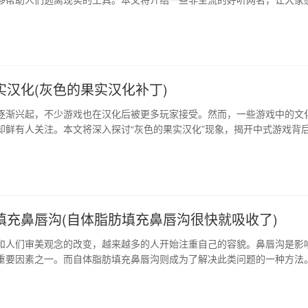
绪体验。 1、非主流的含义 许多人对于“非主流”这个词汇应该不会陌生，
是很了解。其实，非主流是指与主流文化中主流思想、观点、审美标准等
特的审美观念和视觉效果的…
实汉化(灰色的果实汉化补丁)
逐渐兴起，不少游戏也在汉化后被更多玩家接受。然而，一些游戏中的文
却鲜有人关注。本文将深入探讨“灰色的果实汉化”现象，揭开中式游戏背
过深度分析，了解文化传承在游戏中的价值和主张，进一步推进中国文化
中式元素汉化的背后 在广大中国游戏市场中，可见到许多操作简便、画面华
中式游戏。这些游戏多半…
填充鼻唇沟(自体脂肪填充鼻唇沟很快就吸收了)
和人们审美观念的改变，越来越多的人开始注重自己的容貌。鼻唇沟是影
重要因素之一。而自体脂肪填充鼻唇沟则成为了解决此类问题的一种方法
什么是自体脂肪填充鼻唇沟，其适用人群、手术前后的注意事项以及术后
、什么是自体脂肪填充鼻唇沟 自体脂肪填充手术是将患者自身脂肪组织，经
后，注射到受访部位进行填…