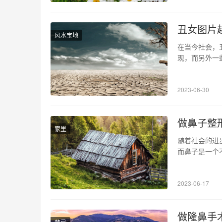
丑女图片
风水宝地
在当今社会，
现，而另外一
象，分析其产
起来，起因主
2023-06-30
都有权利上传
做鼻子整
家里
随着社会的进
而鼻子是一个
了，那么这个
类 鼻塑的项
2023-06-17
大的区别。微
做隆鼻手