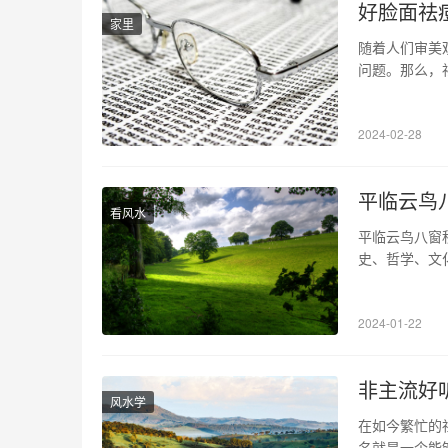
好脸面祛
家里
随着人们审美
问题。那么，
种，如中药调
但效果有一定
2024-02-28
式时，需要根
平临云鸟
看风水
平临云鸟八窗
史、哲学、文
秋的千年历程
到唐代，该传
2024-01-22
八窗秋的历史
非主流好
风水学
在如今繁忙的
名就是一个能