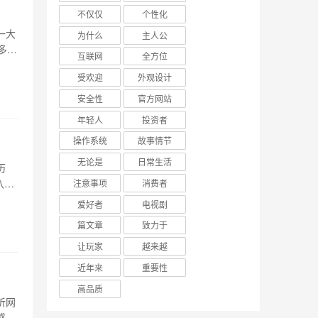
不仅仅
个性化
一大
为什么
主人公
多
互联网
全方位
低，
受欢迎
外观设计
痘方
安全性
官方网站
年轻人
投资者
操作系统
故事情节
无论是
日常生活
历
八窗
注意事项
消费者
溯
爱好者
电视剧
云鸟
篇文章
致力于
让玩家
越来越
近年来
重要性
高品质
听网
感受