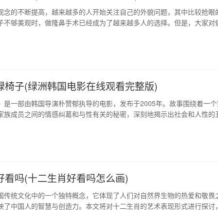
观念的不断提高，越来越多的人开始关注自己的外貌问题，其中比较抢眼
子不够美观时，做隆鼻手术已经成为了越来越多人的选择。但是，大家对
并不是非常清楚，接下来就由我为大家详细讲解一下。 1、隆鼻手术费用
的费用跟很多因素有关，比如不同的医院、不同的地区、不同的医生、不同
，每一种因素都会对隆鼻手术…
绿椅子(绿洲韩国电影在线观看完整版)
》是一部由韩国导演朴赞郁执导的电影，发布于2005年。故事围绕着一个
家族成员之间的情感纠葛和与性有关的秘密，深刻地揭示出社会和人性的
将对这部电影进行分析论述，探讨作品中表现出的家庭关系、性、以及情
 1、家庭：审美观念的冲突与碰撞 在家庭层面，电影展示了不同年龄层次
观念和人生经历上的冲突…
好看吗(十二生肖好看吗怎么画)
国传统文化中的一个独特概念，它体现了人们对自然界生物的热爱和敬畏
映了中国人的智慧与创造力。本文将对十二生肖的艺术表现形式进行探讨
艺术价值以及与现代审美是否相符。 1、十二生肖艺术表现形式 十二生肖