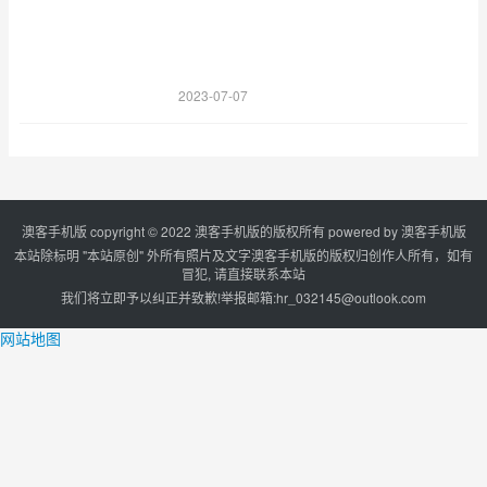
2023-07-07
澳客手机版 copyright © 2022 澳客手机版的版权所有 powered by
澳客手机版
本站除标明 "本站原创" 外所有照片及文字澳客手机版的版权归创作人所有，如有
冒犯, 请直接联系本站
我们将立即予以纠正并致歉!举报邮箱:
hr_032145@outlook.com
网站地图