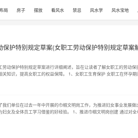
布局
房子
摆放
看风水
禁忌
风水学
风水宝地
动保护特别规定草案(女职工劳动保护特别规定草案
工劳动保护特别规定草案进行详细阐述，旨在让读者了解女职工的劳动保
相关知识，提高女职工的权益保障。 1、女职工生育保护 女职工在怀孕期
生育保护，员工应该配合做好劳动保护措施，提供必要的支持和帮助。怀
根据员工的体检报告，调整其工作岗位、工作内容和工作强度，对于不能
的，可以安排适当的轻工作…
了我们单位在过去一年中开展的巾帼文明岗工作，为推进妇女事业发展做
为妇女及全体员工学习借鉴的好经验。 1、推进巾帼文明岗创建 通过对全
创建工作进行规范化管理和纵向梳理，我们制定了严格的巾帼文明岗建设
种手段宣传示范岗位，引导广大女职工树立起崇高的职业道德，不断提升
涵。 2、开展同岗位男职工…