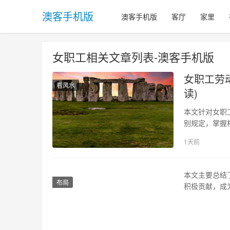
澳客手机版
澳客手机版
客厅
家里
女职工相关文章列表-澳客手机版
女职工劳
看风水
读)
本文针对女职
别规定，掌握
哺乳期间享受
1天前
间，公司可以
从事本职工作
本文主要总结
布局
积极贡献，成
的巾帼文明岗
划，并通过多
形象和文化内