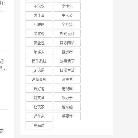
11
不仅仅
个性化
开疑
为什么
主人公
高度自
自我
互联网
全方位
受欢迎
外观设计
安全性
官方网站
年轻人
投资者
迎
操作系统
故事情节
起期
无论是
日常生活
们将
注意事项
消费者
事业
爱好者
电视剧
篇文章
致力于
让玩家
越来越
近年来
重要性
高品质
绍
1月