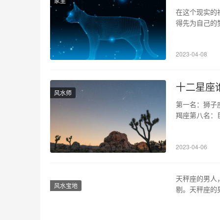
家里
在这个现实的
得先为自己的
怎样才能做到
答案吧！《易
2023-04-08
说：“行善之
十二星座
风水师
第一名：狮子
羯座第八名：
别的好看，但
喜欢，而这一
2023-04-06
吧！ 第一名
天秤座的男人
风水宝地
剔。天秤座的
男人是最有绅
就会变得非常