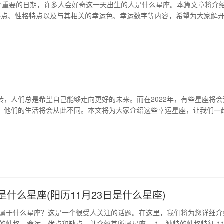
一个重要的日期，许多人会好奇这一天出生的人是什么星座。本篇文章将介绍
特点、性格特点以及与其相关的幸运色、幸运数字等内容，希望为大家解
座（scorpio） 11月3日出生的人属于天蝎座，天蝎座是一个性格独立、
。他们通常具有强烈的情感和极端的好恶之分。他们在工作和生活上非常
向，不断追…
转，人们总是希望自己能够走向更好的未来。而在2022年，有些星座将会
，他们的生活将会从此不同。本文将为大家介绍这些幸运星座，让我们一
！ 1、巨蟹座 2022年对于巨蟹座来说，将是一个自信心爆棚的一年。他
战自己的极限，并且不断突破自我。同时，由于职场上的稳定，巨蟹座的
跃式的发展。这也将带…
日是什么星座(阳历11月23日是什么星座)
的人属于什么星座？这是一个很受人关注的话题。在这里，我们将为您详细介
人的性格、命运、优点和缺点，并介绍其所属星座。 1、独特的性格特征 1