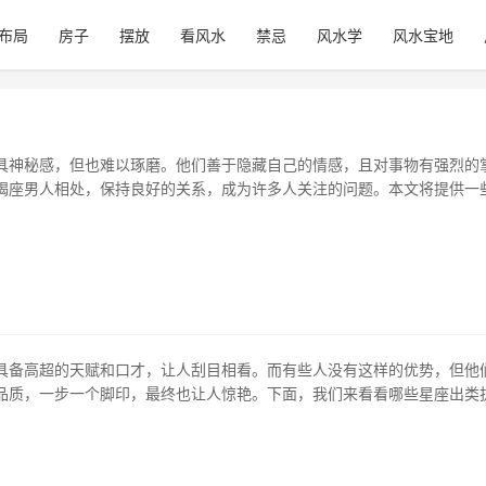
布局
房子
摆放
看风水
禁忌
风水学
风水宝地
具神秘感，但也难以琢磨。他们善于隐藏自己的情感，且对事物有强烈的
蝎座男人相处，保持良好的关系，成为许多人关注的问题。本文将提供一
议，指导你如何应对天蝎座男人的毒舌、控制欲和独占本能。 1、不要让
蝎座的男人可以非常具有支配力，他们想要掌控一切。遇到天蝎座男人时，
把你逼到绝境。不要轻易地向…
具备高超的天赋和口才，让人刮目相看。而有些人没有这样的优势，但他
品质，一步一个脚印，最终也让人惊艳。下面，我们来看看哪些星座出类
入中国最顶尖学府——清华大学的座上宾。 1、天蝎座 天蝎座是一个心思
性并存的星座。在学习中，他们注重深入探索，准确把握问题的本质，加
力和超凡的洞察力，他们可以轻…