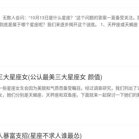
，无数人会问：“10月13日是什么星座？”这个问题的答案一直备受关注。
日到底是属于哪个星座呢？我们来逐步揭开这个谜底。 1、天秤座或天蝎座 
的人既可以是天秤座，也可以是天蝎座。根据黄道带的规律，每年10月13
的邻近位置，因此，他们在星座界界定得比较模糊。 2、天秤座特质 如果
生，那…
三大星座女(公认最美三大星座女 颜值)
一些星座女生会因为美貌和气质而备受瞩目。经过调查研究，我们列出了
女，她们分别是天蝎座、天秤座和双鱼座。下面就来一起探讨一下她们的
、天蝎座女生——神秘深邃的诱惑 天蝎座女生通常看起来比较神秘，如同深
心醉。她们经常有一对独具特色的眼睛，这种眼神总是能够传达出自己内
法。此外，天蝎座女生的气…
人暴富支招(星座不求人谁最怂)