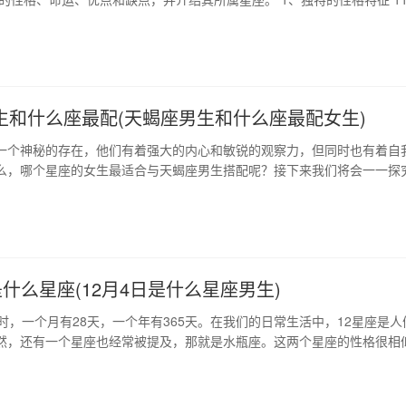
人有着独特的性格。他们充满了创造力和想象力，总是梦想着可以成为一位
术家或者音乐家。他们不屑于平凡的生活，总是追求不同寻常的想法和生
向上的心态 1…
生和什么座最配(天蝎座男生和什么座最配女生)
一个神秘的存在，他们有着强大的内心和敏锐的观察力，但同时也有着自
么，哪个星座的女生最适合与天蝎座男生搭配呢？接下来我们将会一一探
生的性格特点 天蝎座男生拥有独特的魅力和吸引力，他们在情感上非常敏
杂。他们往往隐藏自己的内心深处，但展露出的气质却能让人心驰神往。
热情和动力，在追求未来的…
是什么星座(12月4日是什么星座男生)
时，一个月有28天，一个年有365天。在我们的日常生活中，12星座是人
然，还有一个星座也经常被提及，那就是水瓶座。这两个星座的性格很相
的，同时他们还有着不同的优点。在12星座中，水瓶座一直被认为是一个
1月29日到12月4日这一段时间内出生的人是水瓶座。在12月4日这一天
座的人特别…