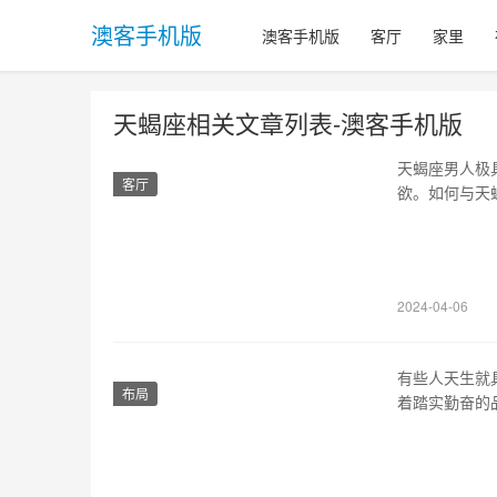
澳客手机版
澳客手机版
客厅
家里
天蝎座相关文章列表-澳客手机版
天蝎座男人极
客厅
欲。如何与天
用的技巧和建
占据上风 天
定不要让他们
2024-04-06
有些人天生就
布局
着踏实勤奋的
萃，成为了进
腻、感性又理
生敏锐的观察