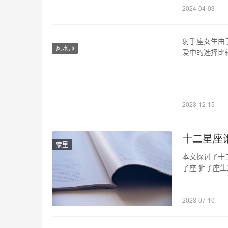
2024-04-03
射手座女生由
风水师
爱中的选择比
看。 1、水
充足的自由。
和魅力，在射
2023-12-15
十二星座
家里
本文探讨了十
子座 狮子座
目标而奋斗。
烈的领导欲望
2023-07-10
敏锐性和不畏