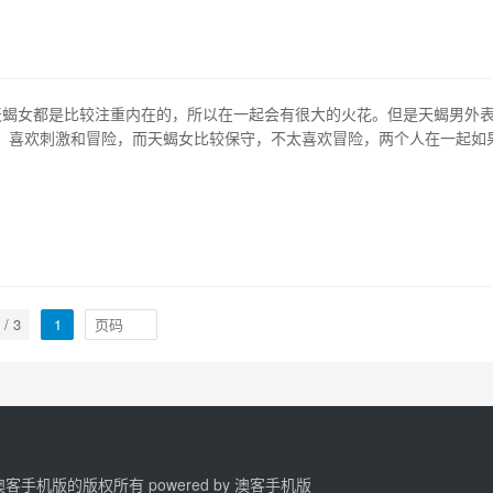
别人犯错，也不能容忍自己犯错…
天蝎女都是比较注重内在的，所以在一起会有很大的火花。但是天蝎男外
，喜欢刺激和冒险，而天蝎女比较保守，不太喜欢冒险，两个人在一起如
较好。2、天蝎男和天蝎女在一起会有很强的占有欲，而且天蝎男是占有
如果两个人发生矛盾的时候，一定要好好沟通。如果沟通不畅可能会导致
3、天蝎男和天蝎女都是比较霸…
 / 3
1
2 澳客手机版的版权所有 powered by
澳客手机版