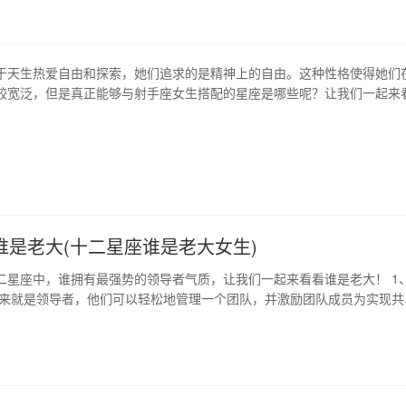
于天生热爱自由和探索，她们追求的是精神上的自由。这种性格使得她们
较宽泛，但是真正能够与射手座女生搭配的星座是哪些呢？让我们一起来
瓶座 射手座女生和水瓶座的男生是相当般配的。两人同居一室时，都可以享
他们有着相似的人生观和价值观，可以共同探索这个世界。水瓶座男生的
手座女生面前也会光彩照人。…
谁是老大(十二星座谁是老大女生)
二星座中，谁拥有最强势的领导者气质，让我们一起来看看谁是老大！ 1
生来就是领导者，他们可以轻松地管理一个团队，并激励团队成员为实现共
他们充满活力与自信，在压力下也十分沉稳和高效。 2、天蝎座 天蝎座有
和精湛的战略思维，他们懂得对团队成员进行激励和赏识，同时也有着高
艰险的勇气。 3、白羊…