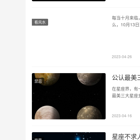
每当十月来临
看风水
么，10月13
月13日出生
于这两个星座
10月13日出
2023-04-26
公认最美
禁忌
在星座界，有
最美三大星座
所在吧。 1
夜空一样诱人
2023-04-16
处的情感和想
星座不求