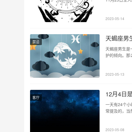
23日出生的
的创作者、艺
2023-05-14
式。 2、乐观
天蝎座男
禁忌
天蝎座男生是
护的倾向。那
1、天蝎座男
同时也极为复
2023-05-13
座男生也充满
12月4日
客厅
一天有24个小
常提及的，当
都是比较聪明
明的星座。在1
2023-05-08
的人属于水瓶