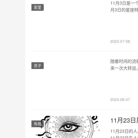
11月3日是
家里
月3日的星座
惑。 1、天蝎
我保护的星座
驱动和目标导
2023-07-08
随着时间的流
房子
来一次大转运
待新的开始吧
充满勇气，挑
将会有一个飞
2023-06-07
11月23
布局
11月23日
11月23日生