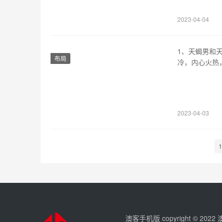
他们不能容忍
2023-04-04
1、天蝎男和
布局
冷，内心火热
性格互补会比
较强的，所以
感情的破裂。
2023-04-03
1
澳客手机版 copyright © 202