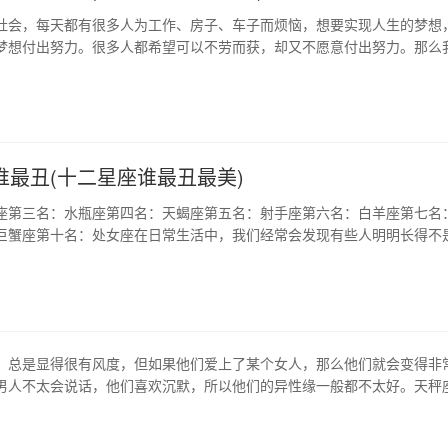
社会，每天都有很多人为工作、房子、车子而烦恼，想要实现人生的梦想
梦想付出努力。很多人都希望可以不劳而获，却又不愿意付出努力。那么
不劳而获呢？如果你觉得这是不可能的事情，那么不妨试着从星座命理中
经》有云：“积善之家，必有余庆；积不善之家，必有余殃。”这句话的意
家的家庭一定会有很多的幸运…
谁最丑(十二星座谁最丑最美)
座第三名：水瓶座第四名：天蝎座第五名：射手座第六名：白羊座第七名
巨蟹座第十名：处女座在日常生活中，我们经常会发现有些人明明长得不
是却依然有很多人喜欢，就像是丑小鸭，虽然它并不好看，但是依旧有很
切其实都是因为它的与众不同。下面就让我们一起来看看十二星座当中谁
：狮子座 狮子座的人看起来真…
，总是显得很有风度，但如果他们爱上了某个女人，那么他们就会变得非
男人不太会说话，他们喜欢沉默，所以他们的异性缘一般都不太好。天秤
士风度的星座之一。他们很少生气，但也不会轻易地原谅别人。但一旦生
可怕。天秤座的男人是一个完美主义者，因此他们会想要找到一个完美的