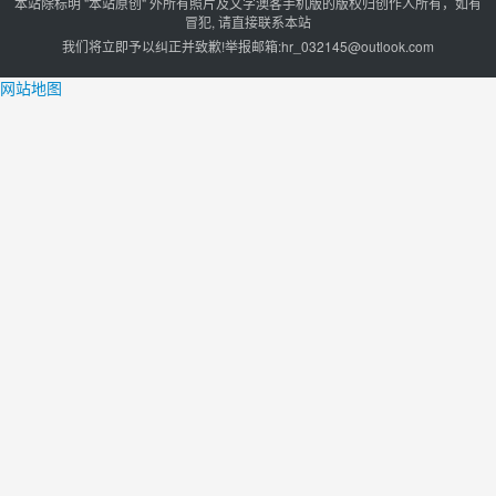
本站除标明 "本站原创" 外所有照片及文字澳客手机版的版权归创作人所有，如有
冒犯, 请直接联系本站
我们将立即予以纠正并致歉!举报邮箱:
hr_032145@outlook.com
网站地图