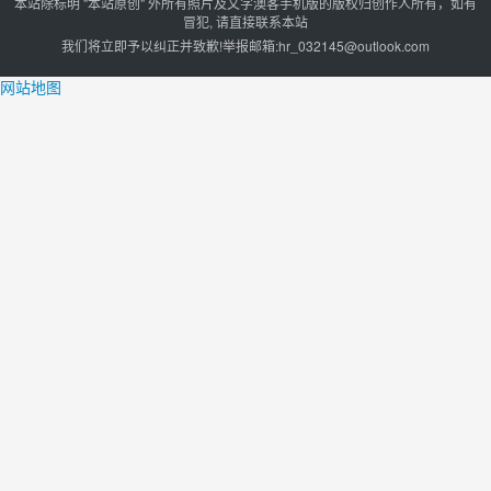
本站除标明 "本站原创" 外所有照片及文字澳客手机版的版权归创作人所有，如有
冒犯, 请直接联系本站
我们将立即予以纠正并致歉!举报邮箱:
hr_032145@outlook.com
网站地图