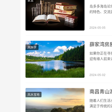
家里
岛多多海岛论
的特色、交流
限可能！ 1
交通方式、住
2024-05-05
讯。论坛还精
薛家湾房
风水学
如果你正在寻
迎有缘人前来
高峰都不会让
休闲场所。 
2024-05-02
无巨细。你可
南昌青山
风水宝地
随着人们生活
满足于传统的
新兴的城市公