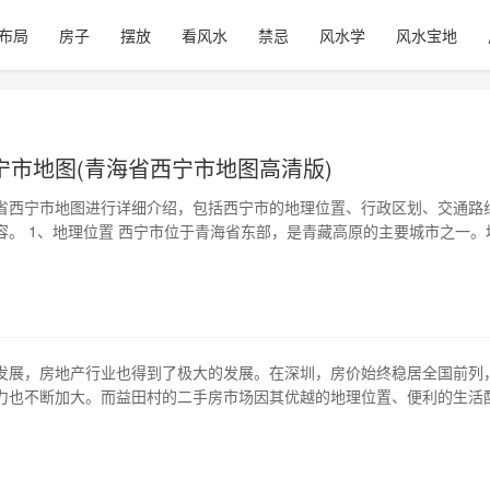
布局
房子
摆放
看风水
禁忌
风水学
风水宝地
宁市地图(青海省西宁市地图高清版)
省西宁市地图进行详细介绍，包括西宁市的地理位置、行政区划、交通路
容。 1、地理位置 西宁市位于青海省东部，是青藏高原的主要城市之一。
拔2261米，东邻四川，南接甘肃，西毗青海湖，北隔大通山与内蒙古相望
 西宁市下辖五个区：城东区、城中区、城西区、城北区、湟源县。其中，
在地。 3、交通路…
发展，房地产行业也得到了极大的发展。在深圳，房价始终稳居全国前列
力也不断加大。而益田村的二手房市场因其优越的地理位置、便利的生活
房价而备受瞩目。益田村的二手房出售真的是值得一看的呢？本文将为大
益田村的地理位置 益田村位于深圳市福田区，地处cbd 的核心区域，交通
通达深圳市各大商业中…