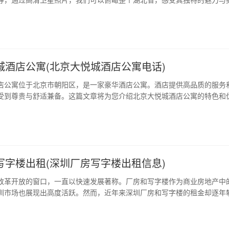
北省卫星地图的概括 湖北省是我国中部地区的一个省份，地理位置十分优越
自然资源和文化底蕴。卫星地图是现代科技的产物，通过高清卫星照片，
手机上随时随地进行浏览、搜…
城酒店公寓(北京大悦城酒店公寓电话)
店公寓位于北京市朝阳区，是一家豪华酒店公寓。酒店提供高品质的服务
受到尊贵与舒适兼备。这篇文章将为您介绍北京大悦城酒店公寓的特色和
了解这家豪华住宿的新体验。 1、地理位置 北京大悦城酒店公寓位于北京
置优越，距离首都国际机场和北京南站均不远，方便客人出行。周边商圈
端购物中心和餐厅，能满足客人…
写字楼出租(深圳厂房写字楼出租信息)
改革开放的窗口，一直以快速发展著称。厂房和写字楼作为商业房地产中
圳市场也展现出高度活跃。然而，近年来深圳厂房和写字楼的租金却逐年
出现这种情况呢？ 1、厂房和写字楼需求量不断增加 随着深圳经济的发展
，厂房和写字楼需求量不断增加。现在，越来越多的外资企业和创业团队
些企业需要办公场所和生产场…