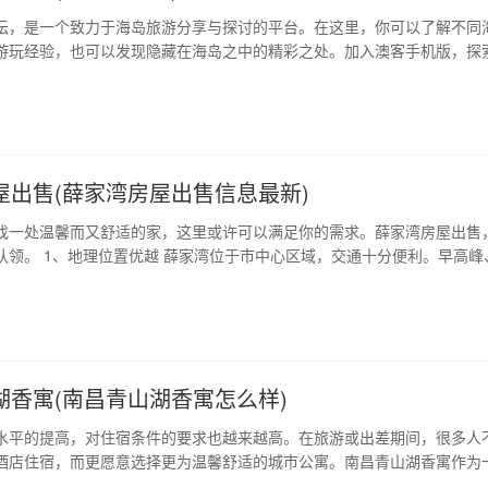
坛，是一个致力于海岛旅游分享与探讨的平台。在这里，你可以了解不同
游玩经验，也可以发现隐藏在海岛之中的精彩之处。加入澳客手机版，探
、海岛旅游资讯 岛多多论坛提供全国各大海岛旅游资讯，包括海岛的地理位
宿推荐等等。这里也会有最新的海岛活动及推广信息，让您及时get到行
心推出一系列精品海岛游，让您…
屋出售(薛家湾房屋出售信息最新)
找一处温馨而又舒适的家，这里或许可以满足你的需求。薛家湾房屋出售
认领。 1、地理位置优越 薛家湾位于市中心区域，交通十分便利。早高峰
你觉得头疼，即便不开车，地铁和公交也能够快速到达周边的商业中心和
2、房屋布局合理 房屋的设计充分考虑到了居住者的各种需求，布局合理而
以在宽敞的客厅中享受…
湖香寓(南昌青山湖香寓怎么样)
水平的提高，对住宿条件的要求也越来越高。在旅游或出差期间，很多人
酒店住宿，而更愿意选择更为温馨舒适的城市公寓。南昌青山湖香寓作为
寓，以其宽敞舒适、设施完善、地理位置优越等多项优势，成为国内外游