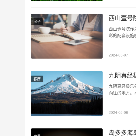
西山壹号
房子
西山壹号院作
彩的配套设施
修风格也是各
幸福生活。今
2024-05-07
福。 1、地理
九阴真经
客厅
九阴真经极乐
向往的地方。
位置与特点 
“暗涧”三个
2024-05-06
布，水势极为
岛多多海