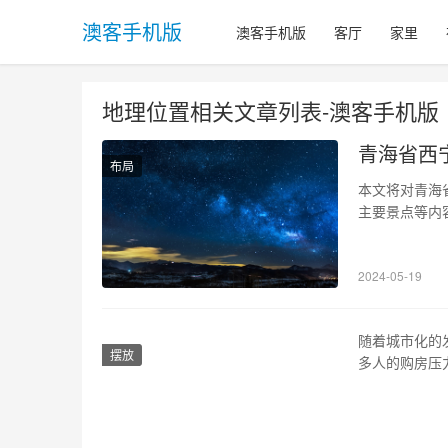
澳客手机版
澳客手机版
客厅
家里
地理位置相关文章列表-澳客手机版
青海省西
布局
本文将对青海
主要景点等内
高原内陆，海
2、行政区划
2024-05-19
区是市政府所
随着城市化的
摆放
多人的购房压
和较为平稳的
一解读。 1、
便利，可轻松