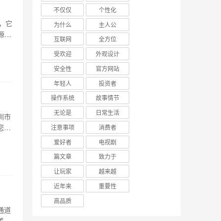
不仅仅
个性化
，它
为什么
主人公
源
互联网
全方位
新加
受欢迎
外观设计
付。
安全性
官方网站
年轻人
投资者
操作系统
故事情节
无论是
日常生活
圳市
您阐
注意事项
消费者
的信
爱好者
电视剧
周围
篇文章
致力于
让玩家
越来越
近年来
重要性
高品质
通道
美