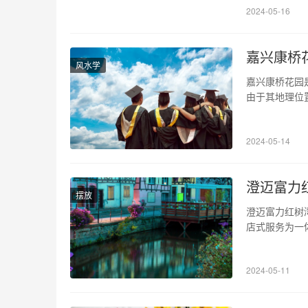
2024-05-16
嘉兴康桥
风水学
嘉兴康桥花园
由于其地理位
配套、生活便
地理位置 康
2024-05-14
临甬金高速，南
澄迈富力
摆放
澄迈富力红树
店式服务为一
美，建筑风格
施和周边生活
2024-05-11
保 澄迈富力