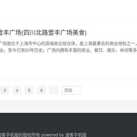
选择之一。 1、宽敞舒适的房间 南昌青山湖香寓拥有多种不同类型的房型
一居室到160平方米的…
壹丰广场(四川北路壹丰广场美食)
广场是位于上海市中心的高端商业综合体，是上海最著名的商业地标之一
式开业，至今已有20年历史。广场内拥有丰富的商业、餐饮、娱乐、休闲等
上海商业的发展潮流，成为了当地人民生活、购物、娱乐的重要场所。 1
北路壹丰广场位于上海市静安区南部，东临南京西路，西接陕西北路，北靠
天山路。周边的交通十分…
3
4
5
6
2 澳客手机版的版权所有 powered by
澳客手机版