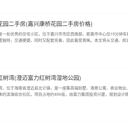
花园二手房(嘉兴康桥花园二手房价格)
是一处优秀的住宅小区，位于嘉兴市市区西南部，距离市中心仅15分钟车
置独特，交通便捷，同时又配套完善，因此备受青睐。本文将从交通、房
利等方面详细阐述康桥花园二手房的优势，帮助您做出更好地投资决策。 
桥花园位于嘉兴市市区西南部，距离市中心仅15公里，交通非常便捷。小
临320国道，北与2…
红树湾(澄迈富力红树湾湿地公园)
湾，位于海南省澄迈县北仑镇，是一座集高端别墅、海景公寓、商业物业
体的滨海综合社区。项目占地约400亩，由富力集团投资兴建，规划设计
典雅时尚。项目体量巨大，拥有得天独厚的地理位置优势，配备完善的基
配套，是一座花费数十亿打造的恢弘大气的滨海社区。 1、自然风光与生
红树湾地处青山碧水之间，山…