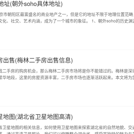
o地址(朝外soho具体地址)
是北京市朝阳区最富盛名的商业地产之一，但是它的地址不限于地理位置范畴
文化、社交、艺术内涵，成为了一个城市的象征。 1、朝外soho的历史渊
位于北京市朝阳区，毗邻朝阳门外大街，拥有得天独厚的地理位置资源。它由
复星集团共同投资建设，自2014年开始建设，于2016年底正式向市场交
的…
房出售(梅林二手房出售信息)
找二手房的购房机会，那么梅林二手房市场将是你不能错过的。梅林是深
繁华地段，这里的房屋资源丰富，二手房市场也逐渐活跃起来。本文将为
市场的特点，以及购买梅林二手房的五大原因，希望能为您提供一些有用
1、地理位置优越，交通便利 梅林位于深圳市南山区中心地带，交通便利，
路以及地铁站，便于出行。…
星地图(湖北省卫星地图高清)
省卫星地图的相关信息，如何使用卫星地图来探索湖北省的自然地貌、交
等，通过高清卫星照片，我们可以俯瞰整个湖北省，感受其独特的魅力与