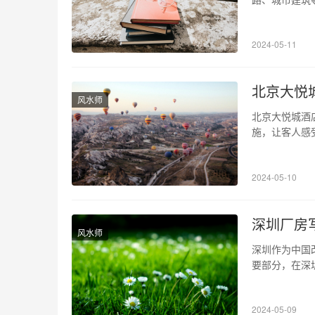
丽。 1、湖
有极其丰富的
2024-05-11
可以在电脑或
北京大悦
风水师
北京大悦城酒
施，让客人感
势，让您充分
阳区，地理位
2024-05-10
华，有多家高
深圳厂房
风水师
深圳作为中国
要部分，在深
升，为什么会
地企业的增长
2024-05-09
选择深圳，这