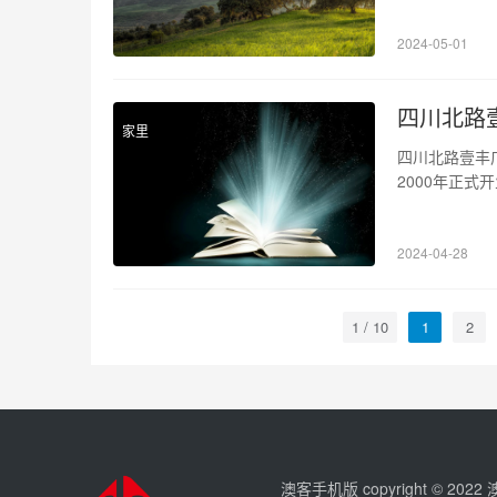
商务旅行者的
2024-05-01
105平方米的
四川北路
家里
四川北路壹丰
2000年正
业态，引领了
理位置 四川
2024-04-28
民路，南边是
1 / 10
1
2
澳客手机版 copyright © 202