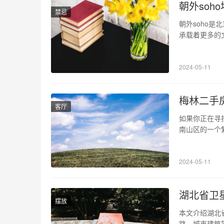
朝外soh
禁忌
朝外soho
承载着更多的
朝外soho
坡资本与中国
2024-05-11
2、朝外soho
梅林二手
客厅
如果你正在寻
南山区的一个
述梅林二手房
息和参考。 
2024-05-11
有多条公交线
湖北省卫
摆放
本文介绍湖北
路、城市建筑