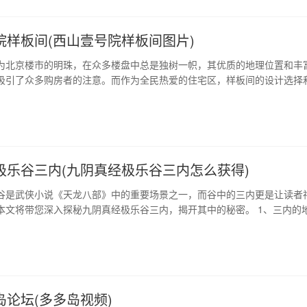
院样板间(西山壹号院样板间图片)
为北京楼市的明珠，在众多楼盘中总是独树一帜，其优质的地理位置和丰
吸引了众多购房者的注意。而作为全民热爱的住宅区，样板间的设计选择
个开发商竞相展现自己的一方天地。在这里，人们可以透过样板间看到未
天我们就来看一看西山壹号院的样板间，领略这个豪华住宅区所带来的无
位置得天独厚 西山壹号院位…
极乐谷三内(九阴真经极乐谷三内怎么获得)
谷是武侠小说《天龙八部》中的重要场景之一，而谷中的三内更是让读者
本文将带您深入探秘九阴真经极乐谷三内，揭开其中的秘密。 1、三内的
三内位于极乐谷的深处，是一个地下迷宫般的结构。其中包括“苦寒”、“飞瀑
部分。苦寒区域非常寒冷，寒气逼人，寸草不生；飞瀑区域则是奔流不息的
汹涌；暗涧则是幽深的…
岛论坛(多多岛视频)