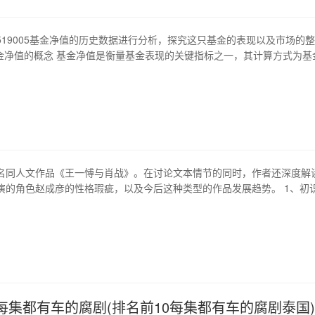
艰难与磨难，但是这也是旅…
519005基金净值的历史数据进行分析，探究这只基金的表现以及市场的
基金净值的概念 基金净值是衡量基金表现的关键指标之一，其计算方式为基
份额总数。在519005基金的情况下，其净值变化代表着投资人赚取投资回
19005基金净值走势 从历史数据来看，519005基金净值呈现出较为稳定的
…
名同人文作品《王一愽与肖战》。在讨论文本情节的同时，作者还深度解
演的角色赵成彦的性格瑕疵，以及今后这种类型的作品发展趋势。 1、初
介绍了该同人文作品的大致背景、情节和角色设定，作者充分肯定了作品的
ll。其中，赵成彦的内心戏描述的深刻细腻，让人产生强烈情感共鸣。 2
人物的理解 作者指…
每集都有车的腐剧(排名前10每集都有车的腐剧泰国