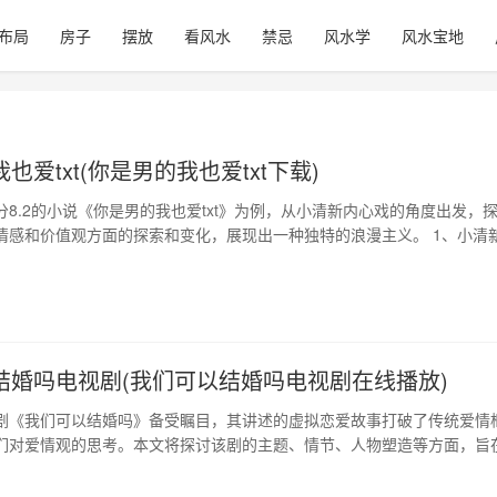
布局
房子
摆放
看风水
禁忌
风水学
风水宝地
也爱txt(你是男的我也爱txt下载)
分8.2的小说《你是男的我也爱txt》为例，从小清新内心戏的角度出发，
情感和价值观方面的探索和变化，展现出一种独特的浪漫主义。 1、小清
点 《你是男的我也爱txt》通过众多年轻人的内心戏，展现了当代青年对
情、友情、恋爱等方面的认识和态度，呈现出轻盈、细腻、纯粹的小清新
化背景下备受欢迎。…
结婚吗电视剧(我们可以结婚吗电视剧在线播放)
剧《我们可以结婚吗》备受瞩目，其讲述的虚拟恋爱故事打破了传统爱情
们对爱情观的思考。本文将探讨该剧的主题、情节、人物塑造等方面，旨
去审视爱情，为读者建立更为理性的爱情观。 1、 剧情简述 该剧讲述了
的虚拟恋爱，他们通过一款名为“鹅蛋”的社交应用相识相爱。在庞大的虚