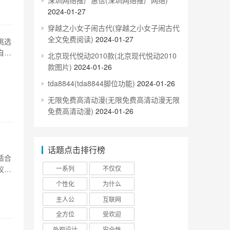
深圳网络推广惠信(深圳网络推广网络)
2024-01-27
穿越之小女子闹古代(穿越之小女子闹古代
全文免费阅读)
2024-01-27
挑选
自己
北京现代悦动2010款(北京现代悦动2010
美和
款图片)
2024-01-26
，配
tda8844(tda8844脚位功能)
2024-01-26
无限免费高清动漫(无限免费高清动漫无限
免费高清动漫)
2024-01-26
话题点击排行榜
适合
议，
一系列
不仅仅
的一
个性化
为什么
，交
主人公
互联网
全方位
受欢迎
外观设计
安全性