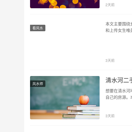
2天前
界中，二人过
本文主要围绕
看风水
和上传女生唯
的头像。 1
意境效果的头
以流行的文字
3天前
清水河二
风水师
想要在清水河
自己的房源。
帮助大家顺利
个新城区，地
3天前
通便利。因此