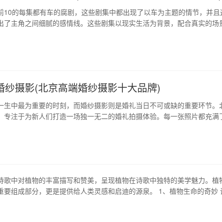
前10的每集都有车的腐剧，这些剧集中都出现了以车为主题的情节，并且
出了主角之间细腻的感情线。这些剧集以现实生活为背景，配合真实的场
动人的故事，让观众在享受美好旅途和欣赏剧情发展之余，亦可感受到“每
利”这一人性关怀的暖意。 1、《老师，好》 《老师，好》讲述了自闭社
高中数学老师陈知遇的感…
婚纱摄影(北京高端婚纱摄影十大品牌)
一生中最为重要的时刻，而婚纱摄影则是婚礼当日不可或缺的重要环节。
，专注于为新人们打造一场独一无二的婚礼拍摄体验。每一张照片都充满
感，为爱情记录下珍贵时光。 1、摄影团队 北京高端婚纱摄影拥有一支高
团队。每个摄影师都拥有丰富的拍摄经验和良好的审美能力，能够为新人
拍摄方案。无论您选择在何…
诗歌中对植物的丰富描写和赞美，呈现植物在诗歌中独特的美学魅力。植
重要组成部分，更是提供给人类灵感和启迪的源泉。 1、植物生命的奇妙 
的阐释，展现出植物的无限魅力。从种子开始, 植物拥有了属于自己的生
草木赋》中，诗人苏轼写下了“大树将临天，百卉将抱地”的名句, 表达了植