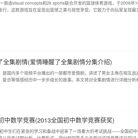
一款由visual concepts和2k sports联合开发的篮球体育游戏，于2008年
发行，这款游戏旨在呈现出篮球之美与视觉享受。它致力于向玩家呈现最
体验，从球队管理到球员表现，还原真实的nba球员与球场。本文将会从
计、画面表现、声音效果、游戏模式等多个方面进行深度阐述。 1、游戏
了全集剧情(爱情睡醒了全集剧情分集介绍)
》是国内多个视频平台播出的一部都市爱情剧，讲述了男女主角在相互追
、复合等情感经历中一步步成长的故事。本文将对全集剧情进行详细分析
色、情节线索、心理描写等方面探讨这部电视剧的深层含义和成功之处。 
剧男女主角名为楚云飞和桥三爷，楚云飞是一名优秀的ceo，英俊、冷酷、
则是一个身世不明、性格…
国初中数学竞赛(2013全国初中数学竞赛获奖)
全国初中生们在紧张的学习和备战中迎来了一场重大的考试挑战——全国初中
将从历年试题分析、比赛形式、得分规则等多个方面对这场竞赛进行探讨