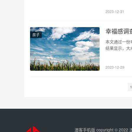
生命的崇高。
2023-12-31
幸福感调
房子
本文通过一份
结果显示，大
更多的关注和
水平较高，其
2023-12-29
等因素都对主
1
澳客手机版 copyright © 202