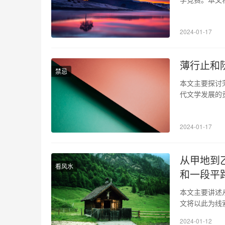
大家一同重温
年沉淀与积累
2024-01-17
思考和创造性
薄行止和
禁忌
本文主要探讨
代文学发展的
奈；阮苏则以
小说作品都反
2024-01-17
光下的凤尾竹
从甲地到
看风水
和一段平路
本文主要讲述
文将以此为线
段陡峭的山坡
2024-01-12
山间，湍急的