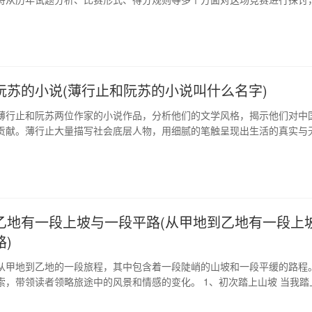
那些激动人心的历史时刻。 1、历年试题分析 全国初中数学竞赛的试题经
，呈现出了一些鲜明特征。比如，题目难度波动较大，但总体偏难；注重
思维；善于从生活实际问…
阮苏的小说(薄行止和阮苏的小说叫什么名字)
薄行止和阮苏两位作家的小说作品，分析他们的文学风格，揭示他们对中
贡献。薄行止大量描写社会底层人物，用细腻的笔触呈现出生活的真实与
独特的叙事方式和多层次的情感描写著称，既真实又富有想象力。两位作
映出了中国现代文学的风貌。 1、薄行止的小说 薄行止的小说《秧歌》、
》、《岳阳楼记》等作品，深…
乙地有一段上坡与一段平路(从甲地到乙地有一段上
)
从甲地到乙地的一段旅程，其中包含着一段陡峭的山坡和一段平缓的路程
索，带领读者领略旅途中的风景和情感的变化。 1、初次踏上山坡 当我踏
，感觉整个世界都在挑战我。远山近峰呈现出不同的形态，苍翠的树林穿
河流拦腰环绕，让人觉得起伏不定的心情仿佛随山丘而变幻。我觉得旅行