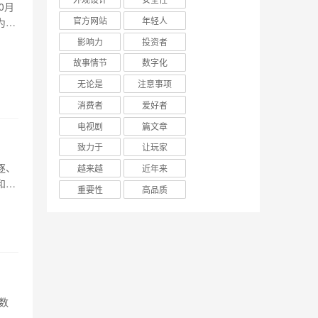
10月
官方网站
年轻人
为真
游戏
影响力
投资者
特
故事情节
数字化
无论是
注意事项
消费者
爱好者
电视剧
篇文章
致力于
让玩家
逐、
越来越
近年来
和解
重要性
高品质
1、
才华
数
，带