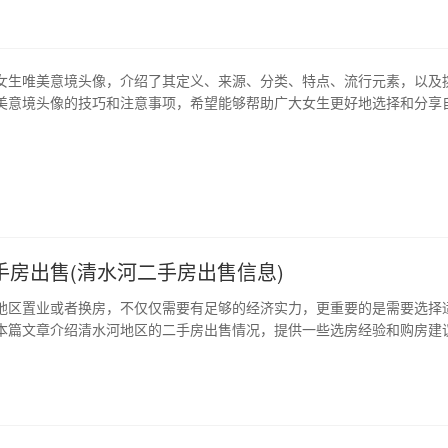
尽繁华，经历爱情风波，最…
女生唯美意境头像，介绍了其定义、来源、分类、特点、流行元素，以及
美意境头像的技巧和注意事项，希望能够帮助广大女生更好地选择和分享
、女生唯美意境头像的定义 女生唯美意境头像指的是以女性为主题，具有唯
像图片。这种头像通常以美丽的风景、插画、动漫角色、艺术品等为背景
、标志、图案等元素，呈现…
手房出售(清水河二手房出售信息)
地区置业或者换房，不仅仅需要有足够的经济实力，更重要的是需要选择
本篇文章介绍清水河地区的二手房出售情况，提供一些选房经验和购房建
买到自己满意的房子。 1、清水河地区房源总体概述 清水河是北京市西部
处燕山脚下，属于昌平区辖区。这里环境优美，气候宜人，配套设施齐全
，越来越多的人选择在这里…