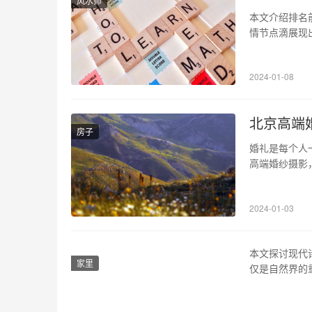
风水师
本文介绍排名
情节点滴展现
呈现出一段段
人都有爱的权
2024-01-08
生江枫与他的
北京高端
房子
婚礼是每个人
高端婚纱摄影
漫情怀和艺术
专业的摄影师
2024-01-03
打造最适合的
本文探讨现代
家里
仅是自然界的
中对植物生命
迹。在作品《