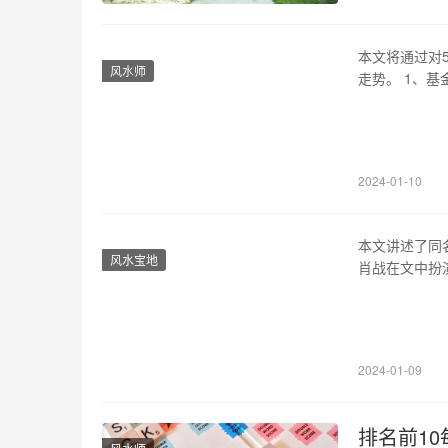
能要经历一些
本文将通过对
风水师
走势。 1、
产净值÷基金
能力。 2、5
趋势。截至2
2024-01-10
本文讲述了同
风水宝地
肖战在文中扮
品 文章开始
点并为其打ca
于“肖战”这一
2024-01-09
排名前10