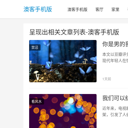
澳客手机版
澳客手机版
客厅
家里
呈现出相关文章列表-澳客手机版
你是男的我
禁忌
本文以豆瓣评
现代年轻人在
心戏的风格特
别、家庭、亲
1天前
格，在当下文
我们可以
看风水
近年来，电视
架，引发了人
一个新的角度
异地情侣之间