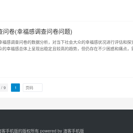
 2、植物的灵性与…
查问卷(幸福感调查问卷问题)
幸福感调查问卷的数据分析，对当下社会大众的幸福感状况进行评估和探
众的幸福感总体上呈现出稳定且较高的趋势，但仍存在不少困惑和痛点，
支持。 1、主观幸福感的分布状况 数据显示，在社会大众中，主观幸福感
中有近70%的人自认为“很幸福”或“比较幸福”。同时，年龄、收入、婚姻
观幸福感产生了影响…
 / 9
1
2 澳客手机版的版权所有 powered by
澳客手机版