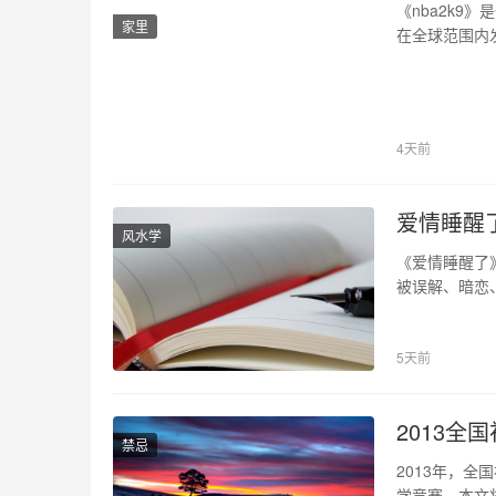
《nba2k9》是
家里
在全球范围内
实的篮球比赛
特色、玩法设
色…
4天前
爱情睡醒
风水学
《爱情睡醒了
被误解、暗恋
读，从人物角
人物角色 本
5天前
横溢；桥三爷
2013全
禁忌
2013年，
学竞赛。本文