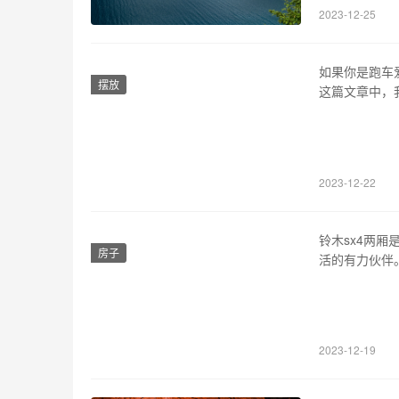
2023-12-25
量汽车的动力
如果你是跑车
摆放
这篇文章中，
是刚刚发现它的
于1966年发
驾驶感受和…
2023-12-22
铃木sx4两
房子
活的有力伙伴
体似乎给人一
想到夜晚闪烁
动座椅，形成
2023-12-19