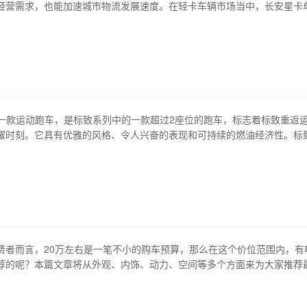
经营需求，也能加速城市物流发展速度。在轻卡车辆市场当中，长安星卡
关注的重要车型之一。本文将详细介绍长安星卡单排的报价及相关信息。 
概述 长安星卡单排作为长安汽车旗下的厢式轻卡车辆，其外观造型时尚简
，同时也非常实用。作为紧凑型…
cz是一款运动跑车，是标致系列中的一款超过2座位的跑车，标志着标致重返
耀时刻。它具有优雅的风格、令人兴奋的表现和可持续的燃油经济性。标
标致品牌在经典跑车领域的一次重要表现。 1、优雅的外型设计 标致308rcz
，特别是它的后部，呈现出一种非常流畅和专业的感觉，像一只渐行渐远
8rc…
费者而言，20万左右是一笔不小的购车预算，那么在这个价位范围内，有
荐的呢？本篇文章将从外观、内饰、动力、空间等多个方面来为大家推荐
。 1、流行时尚：荣威i5 外观上非常流行时尚，双色车身搭配，前脸设计
间较为宽敞，配置丰富，包括6安全气囊、倒车雷达、全景天窗等。动力