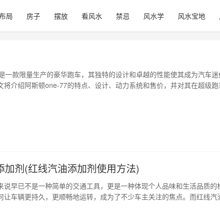
布局
房子
摆放
看风水
禁忌
风水学
风水宝地
-77是一款限量生产的豪华跑车，其独特的设计和卓越的性能使其成为汽车迷
文将介绍阿斯顿one-77的特点、设计、动力系统和售价，并对其在超级跑
评估。 1、one-77的设计 one-77的外观设计非常独特，采用了流线型
设计元素。它的前脸造型酷似阿斯顿martin db9，但细节方面表现更加
添加剂(红线汽油添加剂使用方法)
来说早已不是一种简单的交通工具，更是一种体现个人品味和生活品质的
何让车辆更持久，更顺畅地运转，成为了不少车主关注的焦点。而红线汽
种能够在驾驶过程中给予爱车全方位保养的高科技化产品。 1、健康引擎
引擎是汽车的“心脏”，而红线汽油添加剂可以在每次加油时添加，有效改善