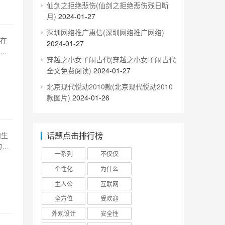
仙剑之拒绝悲伤(仙剑之拒绝悲伤残日断
月)
2024-01-27
深圳网络推广惠信(深圳网络推广网络)
。在
2024-01-27
丝还
穿越之小女子闹古代(穿越之小女子闹古代
最初
全文免费阅读)
2024-01-27
观、
北京现代悦动2010款(北京现代悦动2010
款图片)
2024-01-26
话题点击排行榜
和生
的躯
一系列
不仅仅
人联
的运
个性化
为什么
主人公
互联网
全方位
受欢迎
外观设计
安全性