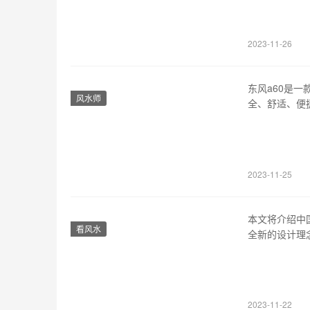
面的特点。 2、
2023-11-26
东风a60是
风水师
全、舒适、便
您详细介绍。
身外观看上去
时尚感。备受
2023-11-25
本文将介绍中
看风水
全新的设计理
舒适性、性价
了中国制造的
设计非常独特
2023-11-22