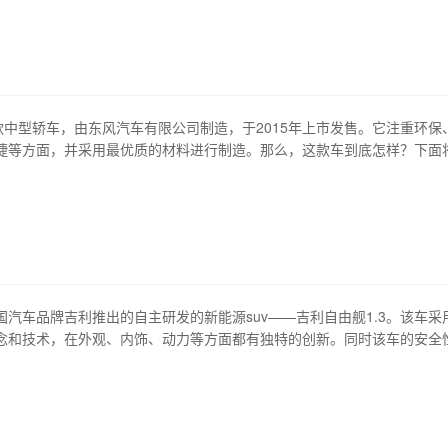
欧宝 vectra 的安全特性 本节介绍欧宝 vectra 的各种…
一款中型轿车，由东风汽车有限公司制造，于2015年上市发售。它注重环保
捷等方面，并采用最优质的材料进行制造。那么，这款车到底怎样？下面
 1、外观设计 东风a60外观时尚、流线型，整体设计简洁大方，线条流畅
非常舒适，简直无可挑剔。整车造型犹如流线型的鲨鱼一样的感觉，非常
关注的钻石式le…
国汽车品牌吉利推出的自主研发的新能源suv——吉利自由舰1.3。该车采
念和技术，在外观、内饰、动力等方面都有独特的创新。同时该车的安全
比都极高。吉利自由舰1.3是中国自主品牌迈向全球市场的重要一步，也
强大实力。 1、外观设计：融合美学与科技，造型独特 吉利自由舰1.3的
，采用了有机结…