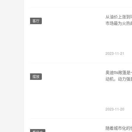
从油价上涨到
客厅
市场最为火热
的suv车型，让
t8是一款豪华
加之…
2023-11-21
奥迪tts敞篷
摆放
动机，动力强
速度，更能够给
计风格，线条
了led照明系
2023-11-20
随着城市化的