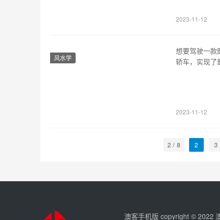
有三种选择，分
2023-11-12
想要驾驶一款
风水学
轿车，实现了
置、操控等方
利的前大灯及
微上翘的车尾
2023-11-12
2 / 8
2
3
澳客手机版 copyright © 202