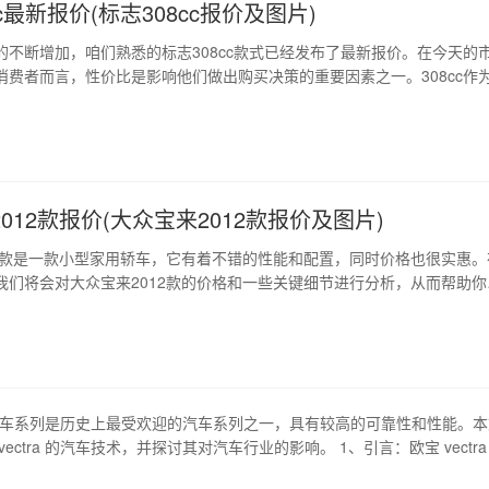
cc最新报价(标志308cc报价及图片)
的不断增加，咱们熟悉的标志308cc款式已经发布了最新报价。在今天的
消费者而言，性价比是影响他们做出购买决策的重要因素之一。308cc作
优秀性能和设计，受到众多车友青睐的车型，在最新的报价上是否保持着
得深入探究。 1、定位与概述 标志308cc车型早在上市之初就引起了消
。其独特的折…
012款报价(大众宝来2012款报价及图片)
12款是一款小型家用轿车，它有着不错的性能和配置，同时价格也很实惠。
我们将会对大众宝来2012款的价格和一些关键细节进行分析，从而帮助你
这款车。 1、价格与车型 大众宝来2012款共有四款主要车型，分别是1.4
.4l 手动豪华型、1.6l 自动豪华型、1.6l 自动尊贵型。这四款车型的价格
ra 汽车系列是历史上最受欢迎的汽车系列之一，具有较高的可靠性和性能。
ectra 的汽车技术，并探讨其对汽车行业的影响。 1、引言：欧宝 vectra
宝 vectra 的历史和发展，包括其设计、发动机、燃料经济性和驾驶体验