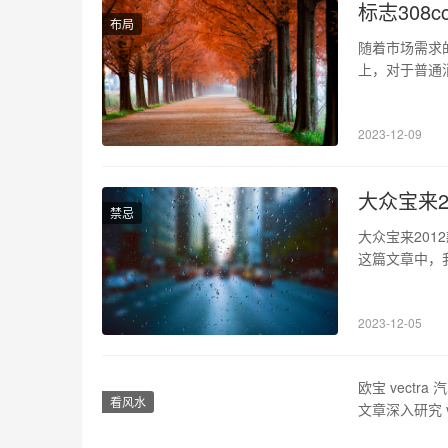
标志308
布局
随着市场需求
上，对于普通
款凭借着自身
价比的优势，值
2023-12-09
们的广泛关注
大众宝来2
禁忌
大众宝来20
这篇文章中，
好地了解和购买
手动舒适型、1
2023-12-05
是12…
欧宝 vect
看风水
文章深入研究 v
介 本节介绍欧