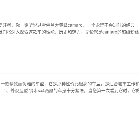
状况，降低噪音和振动，并…
爱好者，你一定听说过雪佛兰大黄蜂camaro，一个永远不会过时的经典
我们将深入探索这款车的性能、历史和魅力。无论您是camaro的超级粉
魅力，这篇文章都会让你爱上这辆车。 1、起源 雪佛兰大黄蜂camaro
布，是为了与雪佛兰的竞争对手ford mustang一较高下。由于这款车在外
厢是一款精致而优雅的车型，它是那种性价比很高的车型，是适合城市工作
。 1、外观造型 铃木sx4两厢的车身十分紧凑，当您第一次看到它时，它
种让您惊艳的感觉。流线型的车身设计，不仅加强了车的运动感，而且让
的星空。 2、内部配置 内饰设计非常独特，它采用了经典的黑色配以红色
了一种摩登的氛围…