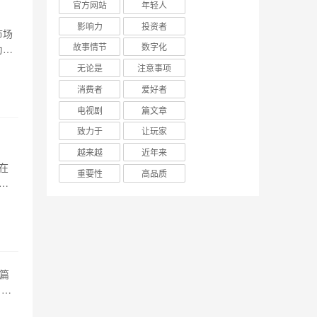
官方网站
年轻人
影响力
投资者
市场
故事情节
数字化
为一
其性
无论是
注意事项
费者
消费者
爱好者
电视剧
篇文章
致力于
让玩家
越来越
近年来
在
重要性
高品质
更
l
分别
本篇
 简
等方