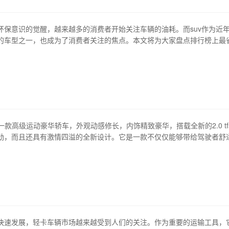
环保意识的觉醒，越来越多的消费者开始关注车辆的油耗。而suv作为近
的车型之一，也成为了消费者关注的焦点。本文将为大家盘点排行榜上最
大家了解到时下最环保、最省心的suv选择。 1、沃尔沃xc90 t8 沃尔沃xc
suv，虽然定位高端，但其油耗表现却非常优秀。这款suv搭载的2.0t发动
是一款高级运动豪华轿车，外观动感修长，内饰精致豪华，搭载全新的2.0 tfs
劲，而且还具有激情四溢的全新设计。它是一款不仅仅能够带给驾驶者舒
您带来激情和震撼的敞篷车型。 1、外观设计 奥迪tts敞篷采用了新的车
流畅，外表彰显动感和优雅，双边共四出排气管加强了整车的运动感，还
统，…
快速发展，轻卡车辆市场越来越受到人们的关注。作为重要的运输工具，