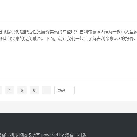
别是1.5l自然吸…
既能提供优越舒适性又廉价实惠的车型吗？吉利帝豪ec8作为一款中大型
舒适和实惠的完美融合。下面，就让我们一起来了解吉利帝豪ec8的报价
面。 1、设计造型：大气、稳重 外观上，吉利帝豪ec8采用独立车标，搭
下进气格栅，展现大气、稳重的风格；硬朗的腰线与流线型的车身相结合
线条显得更有力量感…
4
5
6
2 澳客手机版的版权所有 powered by
澳客手机版