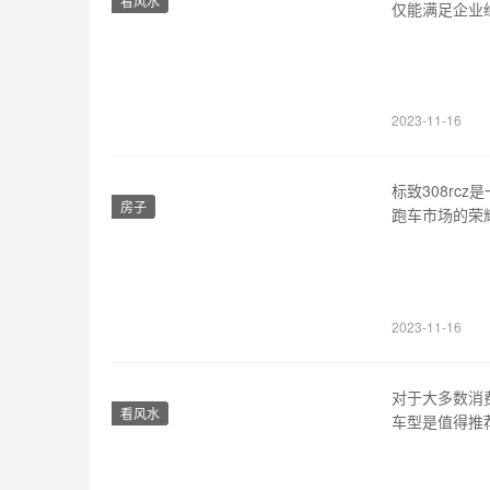
看风水
仅能满足企业
也一直是备受
长安星卡单排
洁，线条流畅
2023-11-16
标致308r
房子
跑车市场的荣
308rcz是
设计雅致大方
丽豹子。标致30
2023-11-16
对于大多数消
看风水
车型是值得推
性价比的轿车
十足。内部空