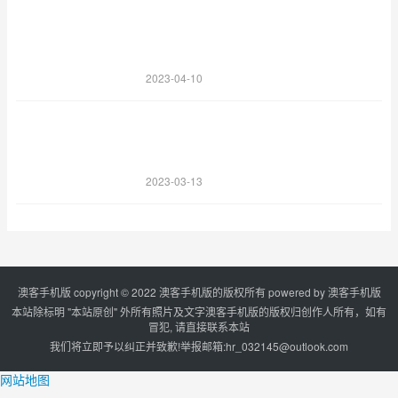
2023-04-10
2023-03-13
澳客手机版 copyright © 2022 澳客手机版的版权所有 powered by
澳客手机版
本站除标明 "本站原创" 外所有照片及文字澳客手机版的版权归创作人所有，如有
冒犯, 请直接联系本站
我们将立即予以纠正并致歉!举报邮箱:
hr_032145@outlook.com
网站地图