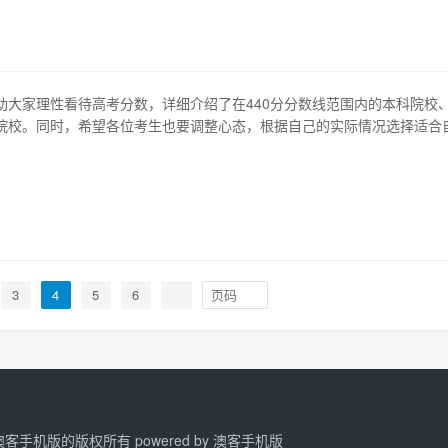
…
助大家理性看待高考分数，详细介绍了在440分分数线范围内的本科院校
院校。同时，希望各位考生也要调整心态，根据自己的实际情况选择适合
、440分足以进入哪些本科院校？ 在众多本科院校中，有一些大学的录取分
满足440分的考生。这些学校大都位于中西部地区，如湖南、贵州、云南
、440分考生有…
3
4
5
6
2 澳客手机版的版权所有 powered by
澳客手机版