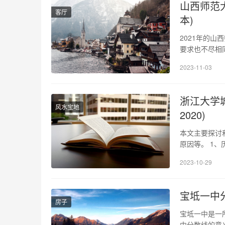
山西师范大
客厅
本)
2021年的
要求也不尽相
求，帮助广大
2023-11-03
中录取标准如下
学专业是山西
浙江大学
风水宝地
2020)
本文主要探讨
原因等。 1
计划招生人数
2023-10-29
500分以上
其中包括高考
宝坻一中分
房子
宝坻一中是一
中分数线的意