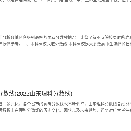
镇，也是宝坻区唯一的一所省级示范高中。每年，众多家庭为了让孩子能
不惜付出巨大的时间、精力和金钱。 2、分数线与升学率 宝坻一中自成立
为通往成功的捷径。其…
细分析各地区各级别高校的录取分数线情况，让您了解不同院校录取的难
择提供参考。 1、本科高校录取分数线 本科高校是大多数高中生选择的目
校录取分数线也是备受关注的话题。一般来说各高校录取分数线分为文理
各省份高考分数线公布后，考生可以根据自己的分数确定心仪高校的录取
高专录取分数线 高职高…
数线(2022山东理科分数线)
趋向多元化，各个省市的高考分数线也不断调整，山东理科分数线自然也
面解析山东理科分数线的历史变化、现状以及未来趋势，希望对广大考生
年山东理科分数线的变化 近年来，山东理科分数线的变化比较大。在201
一本分数线为608分，二本分数线为547分。而在2020年，山东省理科
分，二本分数线…