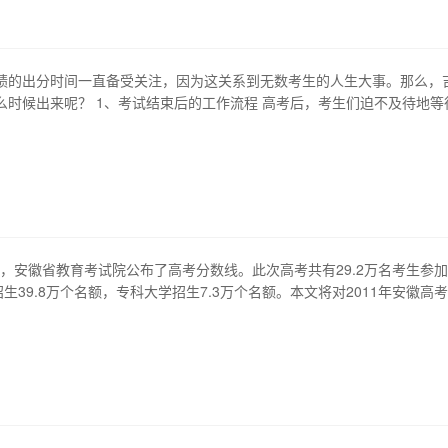
生死局，这也包含了那些想…
绩的出分时间一直备受关注，因为这关系到无数考生的人生大事。那么，
么时候出来呢？ 1、考试结束后的工作流程 高考后，考生们迫不及待地等
然而，考试结束后，成绩并不能立即出来。首先，考试院会对所收集到的
后进行人工阅卷和电脑阅卷，并对试卷进行统计和评分。这个过程需要一
绩公布时间的推测 根据…
7日，安徽省教育考试院公布了高考分数线。此次高考共有29.2万名考生参
招生39.8万个名额，专科大学招生7.3万个名额。本文将对2011年安徽高
读。 1、文理科分数线差异较大 2011年安徽高考，理科省控线为477分
11分，两者之间相差66分。这意味着文理科之间的差距有进一步扩大的趋