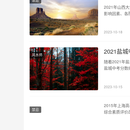
禁忌
2021年山
影响因素、各
线如何确定 
的，所以考生
2023-10-18
划有关，招生
2021盐
风水师
随着2021
盐城中考分数
数线简介 20
据盐城市教育
2023-10-15
定，盐城市中
2015年上海
禁忌
综合素质评价
三个方面，对2
科第一批文理科