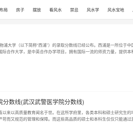
布局
房子
摆放
看风水
禁忌
风水学
风水宝地
交利物浦大学（以下简称“西浦”）的录取分数线已经公布。西浦是一所位于中
国际合作大学，是中英合作办学项目，拥有国际一流的师资力量，提供本
以下是本文对西浦2021年录取分数线的分析以及未来的一些展望。 1、分
年，西浦本科录取的最低分数线如下： 文科类：580分 理科类：600分 艺术
院分数线(武汉武警医学院分数线)
直以来以高质量教育闻名于世。在这所学府里，各类本科和硕士研究生的
严苛而又规范的管理和保障。而这些高品质的硕士和本科生仅仅只能通过
学。本文将通过对武警医学院分数线相关问题的探讨，解析入学门槛背后
。 1、分数线概述 一年一度的全国高考，对于每一个即将踏上大学征途的