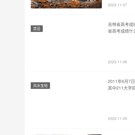
2023-11-07
而言都是一场
吉林省高考成
禁忌
省高考成绩什
成绩的公布。
进行分发，随
时间。 2、成
2023-11-06
2011年6月
风水宝地
其中211大学
数线进行详细解
科省控线为4
可以看…
2023-11-05