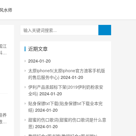
风水师
国江
近期文章
科和
数线
2024-01-20
类：
太原iphone5(太原iphone官方澳客手机版
的售后服务中心)
2024-01-20
伊利产品汞超标下架(2019伊利奶粉汞安
全吗)
2024-01-20
贴身保镖txt下载(贴身保镖txt下载全本完
结)
2024-01-20
培养
甜蜜的伤口歌词(甜蜜的伤口歌词是什么意
激烈
思)
2024-01-20
的高
考生