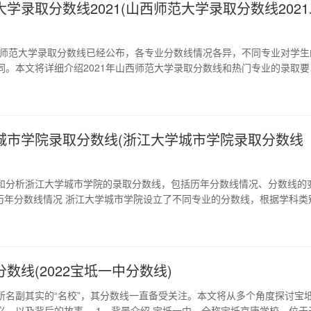
学录取分数线2021(山西师范大学录取分数线2021
山西师范大学录取分数线已经公布，各专业分数线情况各异，不同专业对学生
同。本文将详细介绍2021年山西师范大学录取分数线和热门专业的录取要
考生更好地了解录取情况。 1、文科类录取分数线 文科类学生在2021年
：一本线560分，二本线470分，专科线320分。其中，历史专业和汉语
师范大学的重…
城市学院录取分数线(浙江大学城市学院录取分数线
和分析浙江大学城市学院的录取分数线，包括历年分数线情况、分数线的
、历年分数线情况 浙江大学城市学院设立了不同专业的分数线，根据学科类
等因素，分数线也会有所不同。近几年来，本科普通批次招生的分数线一
。 2、分数线的变化原因 浙江大学城市学院录取分数线的变化与多种因素有
人数的增加、文理科…
数线(2022宝坻一中分数线)
所名副其实的“名校”，其分数线一直备受关注。本文将从多个角度探讨宝
义，以及背后的故事。 1、背景介绍 宝坻一中，全称宝坻京唐学校，位于