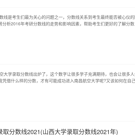
研分数线是考生们最为关心的问题之一，分数线关系到考生最终能否被心仪的
将分析2016年考研分数线的走势和影响因素，帮助考生们更好的了解分数
况。 1、2016年考研分数线的情况 大多数阶段性的考试过后，考生们最
就是分数线了。2016年，考研分数线的变动相对较小。以理工科专业为例
线多数在300…
昌航空大学录取分数线出炉了，这个数字让很多学子充满期待，也会让很多人
竟凭借什么样的分数，才有可能成功进入南昌航空大学呢?又该如何在自
挥出自己的最佳水平?本文将为大家全面分析南昌航空大学录取分数线，
略。 1、南昌航空大学简介 南昌航空大学是一所国家双一流、211优势学
985工程优势学科创…
取分数线2021(山西大学录取分数线2021年)