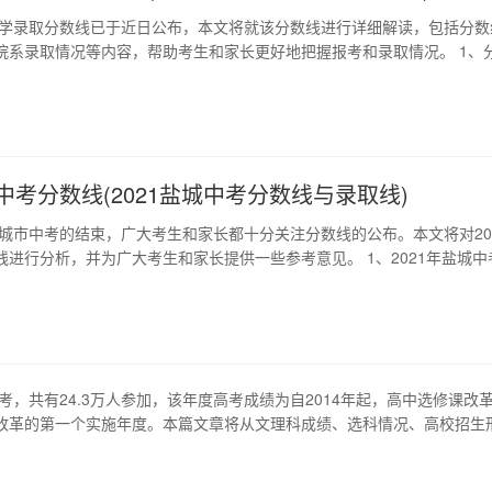
西大学录取分数线已于近日公布，本文将就该分数线进行详细解读，包括分数
院系录取情况等内容，帮助考生和家长更好地把握报考和录取情况。 1、
山西大学录取分数线是根据考生的高考总分和专业分数线进行综合统计得出
的高考分数在这里起到了决定性作用。此外，分数线还与当年各院系的招
计划充足的院系分数线可能会…
城中考分数线(2021盐城中考分数线与录取线)
年盐城市中考的结束，广大考生和家长都十分关注分数线的公布。本文将对20
线进行分析，并为广大考生和家长提供一些参考意见。 1、2021年盐城中
21年盐城市中考于6月20日至6月22日进行，分为语文、数学、英语三个科
考试中心统计，共有约18000名学生参加了此次考试。根据教育考试中心
考…
高考，共有24.3万人参加，该年度高考成绩为自2014年起，高中选修课改
改革的第一个实施年度。本篇文章将从文理科成绩、选科情况、高校招生
015年上海高考进行全面解读。 1、文理科成绩 在2015年的上海高考中
最低控制分数线分别是528分和586分。与2014年相比，理科控制分数