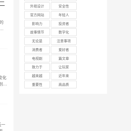
二
外观设计
安全性
官方网站
年轻人
的
影响力
投资者
故事情节
数字化
考试
无论是
注意事项
言文
消费者
爱好者
电视剧
篇文章
致力于
让玩家
越来越
近年来
变化
别、
重要性
高品质
般在
关，
坻一
天津