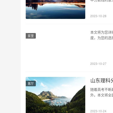
市宝坻区京唐
入宝坻一中，
2023-10-28
来，一直被视
本文将为您详
家里
度，为您的选
各省份本科高
各个专业。在
线。 2、高职
2023-10-27
山东理科分
客厅
随着高考不断
外。本文将全
帮助。 1、历
年，山东省理科
2023-10-24
分数线为606