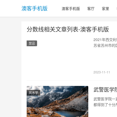
澳客手机版
澳客手机版
客厅
家里
分数线相关文章列表-澳客手机版
2021年西
禁忌
苏省苏州市的
研究生教育。
概述 2021
320分 同时…
2023-11-11
武警医学
风水学
武警医学院一
都得到了十分
的竞争才能入
质量教育保障