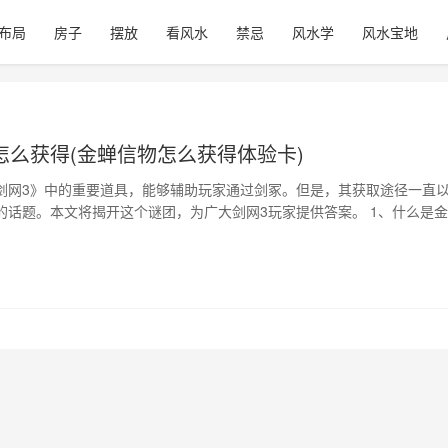
布局
房子
摆放
看风水
禁忌
风水学
风水宝地
怎么获得(金蝉信物怎么获得体验卡)
剑网3》中的重要道具，能够辅助玩家通过剑冢。但是，其获取途径一直
的话题。本文将揭开这个谜团，为广大剑网3玩家提供答案。 1、什么是
信物是一种特殊的道具，可以携带到剑冢中使用。在剑冢中，玩家可以通过
入口传送、怪物快速查找等一系列方便操作。 2、金蝉信物获取方式有哪
以下方式获取金蝉信物：…