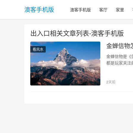
澳客手机版
澳客手机版
客厅
家里
出入口相关文章列表-澳客手机版
金蝉信物
看风水
金蝉信物是《
都是玩家关注
信物？ 金蝉
蝉信物进行出
2天前
玩家可以通过