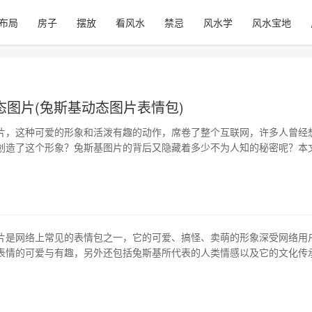
布局
房子
摆放
看风水
禁忌
风水学
风水宝地
态图片(兔斯基动态图片表情包)
片，这种可爱的形象和活泼有趣的动作，席卷了整个互联网，许多人曾经
创造了这个形象？兔斯基图片的背后又隐藏着多少不为人知的秘密呢？本
态图片背后的神秘世界。 1、创作背景 兔斯基动态图片最早出现于瑞典的
r stenlund的个人网站上。2007年，他在一个比赛中提交了以兔子形象为
形象随…
片是网络上常见的表情包之一，它的可爱、搞怪、卖萌的形象深受网络用
表情的可爱与有趣，另外还包括兔斯基所代表的人类情感以及它的文化传
我们将深入挖掘兔斯基表情图片的趣味之处。 1、兔斯基表情图片的历史
于2004年的一个名为“happy bunny” 的品牌，这个品牌由美国插画师j