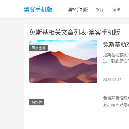
澳客手机版
澳客手机版
客厅
家里
兔斯基相关文章列表-澳客手机版
兔斯基动
风水宝地
兔斯基动态图
过：到底是谁
探寻兔斯基动
设计师pette
2024-05-17
计作品，这一
兔斯基表情图
风水师
爱。而不只是
等。接下来，
兔斯基表情图片源
benton主…