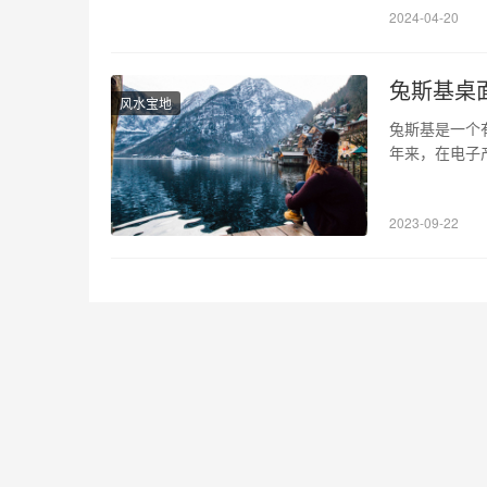
2024-04-20
兔斯基桌
风水宝地
兔斯基是一个
年来，在电子
为了很多人打
纸的来历、特
2023-09-22
来，是用来作