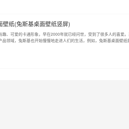
面壁纸(兔斯基桌面壁纸竖屏)
有趣、可爱的卡通形象，早在2000年就已经问世，受到了很多人的喜爱。
产品领域，兔斯基也开始慢慢地走进人们的生活，例如，兔斯基桌面壁纸
造个性化电脑界面的必备元素。下面，我们就一起来了解一下，兔斯基桌
点、种类及应用。 1、兔斯基桌面壁纸的来历 兔斯基这个品牌最初被制作
为一个漫画人物的，这个人…