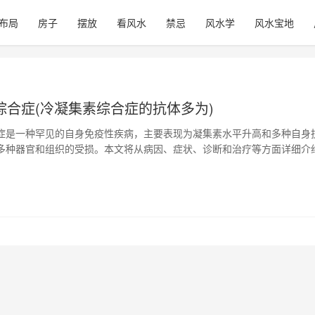
布局
房子
摆放
看风水
禁忌
风水学
风水宝地
综合症(冷凝集素综合症的抗体多为)
症是一种罕见的自身免疫性疾病，主要表现为凝集素水平升高和多种自身
多种器官和组织的受损。本文将从病因、症状、诊断和治疗等方面详细介
。 1、病因 冷凝集素综合症的病因不完全清楚，但可能与遗传、感染和药
究表明，某些基因的突变可能会导致免疫系统异常，增加自身抗体的产生
生。 2、症状 冷凝集…