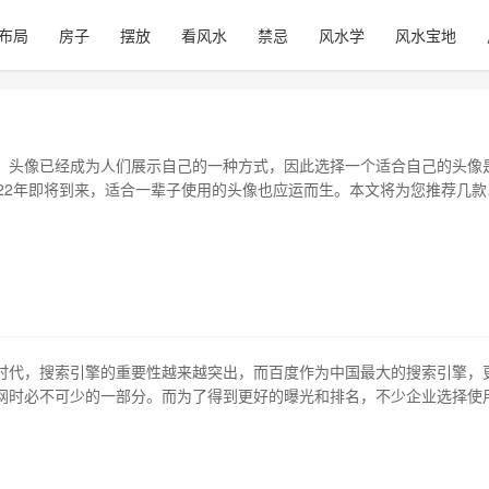
布局
房子
摆放
看风水
禁忌
风水学
风水宝地
，头像已经成为人们展示自己的一种方式，因此选择一个适合自己的头像
022年即将到来，适合一辈子使用的头像也应运而生。本文将为您推荐几款
辈子使用的头像，并为您分析其优缺点。 1、简洁自然 在众多头像中，最适
简洁自然的头像，尤其是以自然元素为主题的头像。这类头像除了自然美
约明了、容易辨认的优…
时代，搜索引擎的重要性越来越突出，而百度作为中国最大的搜索引擎，
网时必不可少的一部分。而为了得到更好的曝光和排名，不少企业选择使
软件”进行点击量的提升，从而提高搜索排名。但这种做法是否真的能够达
此进行探讨。 1、关键词点击软件的工作原理 关键词点击软件是一种自动
页面中指定链接的软件。其…