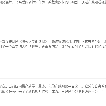
视频课程。《亲爱的老师》作为一款教育题材的电视剧，通过在线观看视
育行业所面临的挑战和机遇，为教育事业添砖加瓦。 1、教育模式的变革 
中，学生在课堂上被动获取老师的讲解，而随着在线学习的普及，学习者
时间和空间内进行学习。这…
一部互联网剧《暗夜大亨别烦我》，通过描述这部剧中的人物关系与角色
到了一个真实的人性的世界，更重要的是，让我们看到了互联网时代的我
部分，依次探讨了《暗夜大亨别烦我》中呈现的人际关系、角色性格、团
、精神追求等主题，最后总结了这部剧给我们的启示。 1、人际关系：巨
 《暗夜大亨别烦我》通过各种…
影音是当前国内最高质量、最多元化的在线视频平台之一。它凭借自身的
电影爱好者带来了全新的视听体验，成为用户追剧与分享的必选平台。 1
平台 作为国内最优秀的电影资源平台之一，拉字至上百度影音不仅提供了
门大片以及欧美剧集等最新的电影资源，而且还全面覆盖了电视剧、纪录