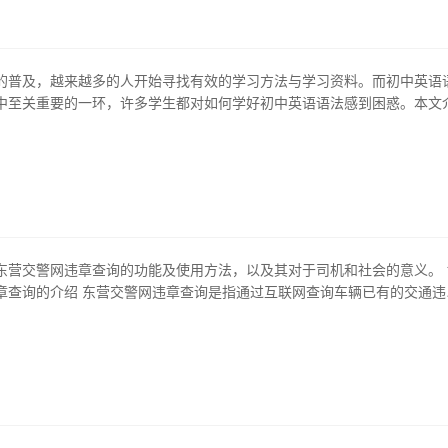
的普及，越来越多的人开始寻找有效的学习方法与学习资料。而初中英语
中至关重要的一环，许多学生都对如何学好初中英语语法感到困惑。本文
下载相关内容，为广大英语学生提供参考与帮助。 1、初中英语语法的重
是英语学习中不可忽视的一部分，它是英语学习的基础。只有掌握好初中
更好地理解和掌握英语单词…
东营交警网违章查询的功能及使用方法，以及其对于司机和社会的意义。 
章查询的介绍 东营交警网违章查询是指通过互联网查询车辆已有的交通违
的实现离不开东营交警实现了车辆管理系统信息化后的产物，人们不再需
排队排号查询车辆的违章记录了。 2、东营交警网违章查询的使用方法 步
或电脑打开东营交警网站，…