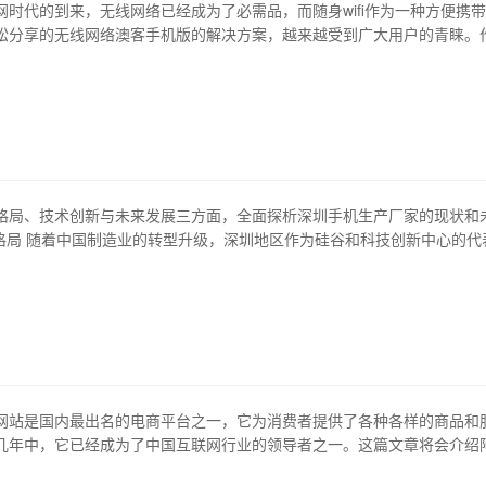
网时代的到来，无线网络已经成为了必需品，而随身wifi作为一种方便携
松分享的无线网络澳客手机版的解决方案，越来越受到广大用户的青睐。
360随身wifi到底好不好用呢？接下来，我们从外观、性能、功能、易用
大家进行详细介绍。 1、外观：外形小巧、时尚感十足 360随身wifi采用
，外观小巧玲珑，非…
格局、技术创新与未来发展三方面，全面探析深圳手机生产厂家的现状和
场格局 随着中国制造业的转型升级，深圳地区作为硅谷和科技创新中心的代
企业进驻。移动互联网的兴起，更是促使深圳手机产业的蓬勃发展。 从市
华为、oppo、vivo、小米、荣耀等几大厂家同台竞技。华为凭借高端配
术和全球化营销，稳…
网站是国内最出名的电商平台之一，它为消费者提供了各种各样的商品和
几年中，它已经成为了中国互联网行业的领导者之一。这篇文章将会介绍
的历史和发展，平台上的主要商品和服务，以及阿里巴巴未来的发展方向