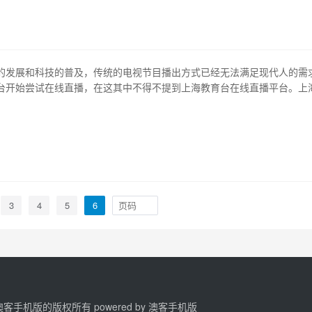
节目等所有的在线视频资源，…
的发展和科技的普及，传统的电视节目播出方式已经无法满足现代人的需
台开始尝试在线直播，在这其中不得不提到上海教育台在线直播平台。上
平台是上海教育电视台为了方便广大学生和家长观看节目而推出的一种全
不仅解决了传统电视中无法实现的大量互动问题，还拓展了教育节目的播
高了广大用户的收视体验。 1…
3
4
5
6
2 澳客手机版的版权所有 powered by
澳客手机版