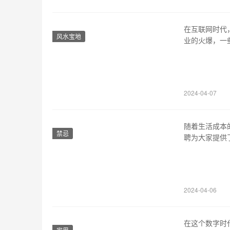
在互联网时代
风水宝地
业的火爆，一
范网贷风险靠“
络诈骗分子也
付不安全、贷
2024-04-07
随着生活成本
禁忌
聘为大家提供
职、家教兼职
都有适合你的
睐。有社会经
2024-04-06
在这个数字时