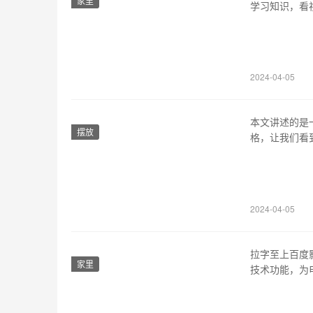
家里
学习知识，看
深入探讨了教
统的教育模式
在更加自由的
2024-04-05
本文讲述的是
摆放
格，让我们看
全文分为五个
作、个人成长
题，细微存在
2024-04-05
拉字至上百度
家里
技术功能，为
站式电影资源
内外新片、热