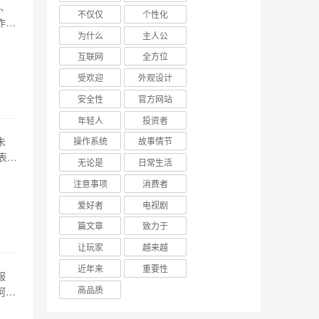
带、
不仅仅
个性化
作为
为什么
主人公
性等
了
互联网
全方位
受欢迎
外观设计
安全性
官方网站
年轻人
投资者
未
操作系统
故事情节
表，
无论是
日常生活
场
注意事项
消费者
置、
爱好者
电视剧
篇文章
致力于
让玩家
越来越
近年来
重要性
服
高品质
阿里
。