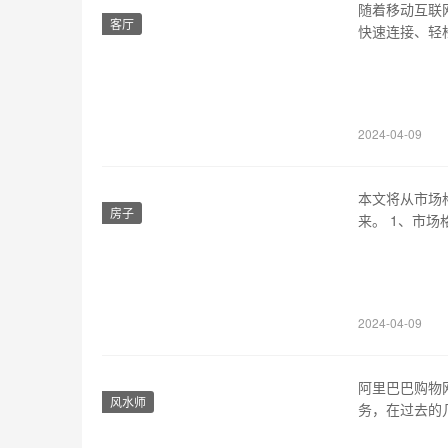
随着移动互联
客厅
快速连接、轻
其中的佼佼者，
多个方面，来给
长方形的设计
2024-04-09
本文将从市场
房子
来。 1、市
吸引了大量的
份额来看，目前
创新的芯片技
2024-04-09
阿里巴巴购物
风水师
务，在过去的
巴巴购物网站