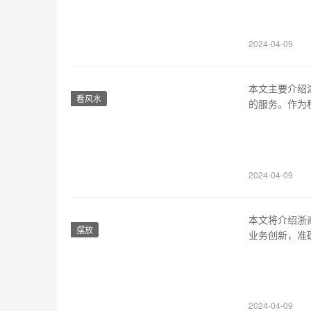
1、阿里巴巴
b2b平台。2
2024-04-09
本文主要介绍
看风水
的服务。作为
费查询等方面
北移动网上营
套餐组合、优
2024-04-09
本文将介绍浙
摆放
业务创新，准
业务满足市场
的股票业务转
金、期权等，
2024-04-09