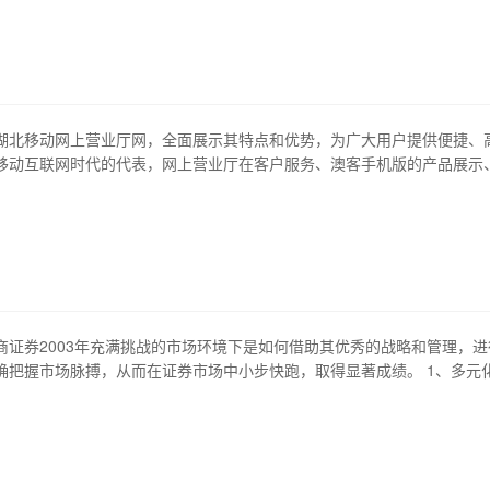
购物网站的历史和发展 阿里巴巴是由马云创立的互联网公司，它最初是一
003年，阿里巴巴推出了一款…
湖北移动网上营业厅网，全面展示其特点和优势，为广大用户提供便捷、
移动互联网时代的代表，网上营业厅在客户服务、澳客手机版的产品展示
表现出色，深受用户青睐。 1、资费查询 作为移动用户最关注的资费问题
业厅网提供了全面详细的资费查询系统，用户可以轻松查询到各种资费标
惠政策等内容，同时还能自主选择最合适…
商证券2003年充满挑战的市场环境下是如何借助其优秀的战略和管理，进
确把握市场脉搏，从而在证券市场中小步快跑，取得显著成绩。 1、多元
需求 2003年，浙商证券的澳客手机版的业务范围得到了显著扩展。它从
向了兼顾多种证券业务的模式，推出了包括普通股票、债券、基金、分级
从而满足了不同客户的不同需求。这种…