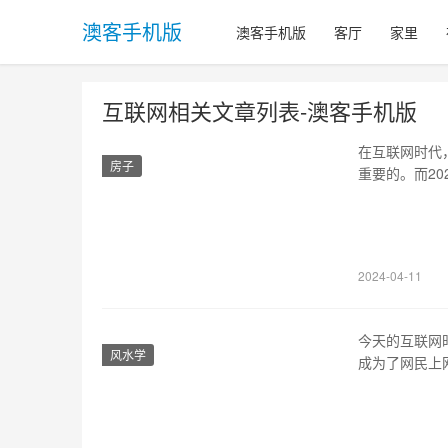
澳客手机版
澳客手机版
客厅
家里
互联网相关文章列表-澳客手机版
在互联网时代
房子
重要的。而2
合2022一
辈子使用的是
外，还具备简
2024-04-11
今天的互联网
风水学
成为了网民上
“关键词点击
的？本文将对
百度搜索结果