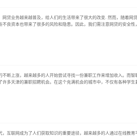
，网贷业务越来越普及，给人们的生活带来了很大的改变. 然而，随着网
些不良资本也带来了很多的风险和隐患。因此，我们需注意网贷的安全性
网贷安全110”举措。 1、网贷风险的存在 随着网贷市场的不断拓展，许
开始乘机行骗。网贷行业的问题主要体现在信息不对称、信息不透明、资
款用途不明、网上安…
的不断上涨，越来越多的人开始尝试寻找一份兼职工作来增加收入。而智
了许多天津的兼职招聘机会。在这个充满机会的城市中，不仅有各种学生
，还有专业的销售、客服等职位。无论你是学生、毕业生还是在职人士，
兼职工作。 1、家教兼职 在智联招聘上，近年来家教兼职越来越受到大家
验的家教老师可以上门教学，…
代，互联网成为了人们获取知识的重要途径，越来越多的人通过在线教育