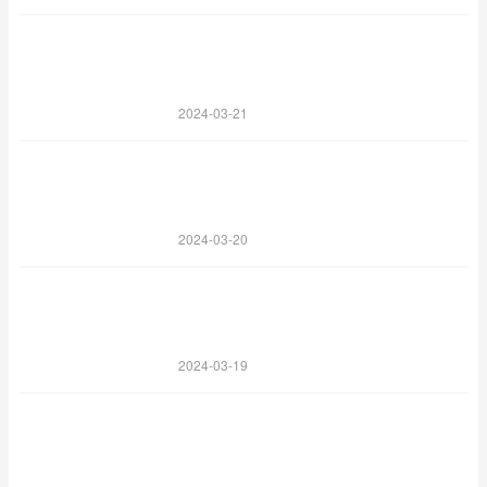
2024-03-21
2024-03-20
2024-03-19