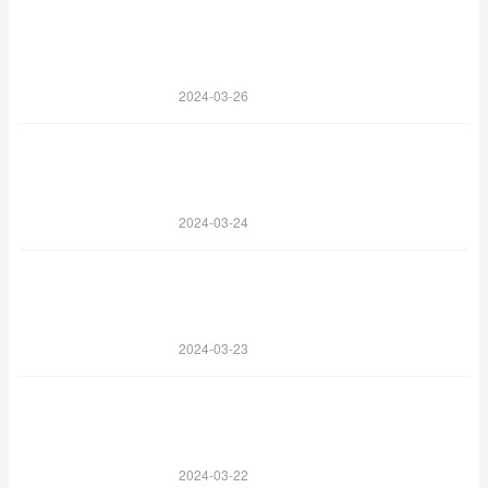
2024-03-26
2024-03-24
2024-03-23
2024-03-22