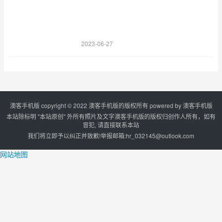
2023-06-27
澳客手机版 copyright © 2022 澳客手机版的版权所有 powered by
澳客手机版
本站除标明 "本站原创" 外所有照片及文字澳客手机版的版权归创作人所有，如有
冒犯, 请直接联系本站
我们将立即予以纠正并致歉!举报邮箱:
hr_032145@outlook.com
网站地图