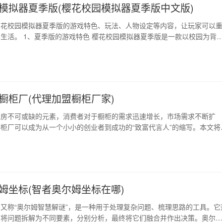
模拟器夏季版(樱花校园模拟器夏季版中文版)
樱花校园模拟器夏季版的游戏特色、玩法、人物设定等内容，让玩家可以
生活。 1、夏季版的游戏特色 樱花校园模拟器夏季版是一款以校园为背
，游戏场景真实复刻了校园的各个区域，例如教学楼、宿舍楼、食堂等。
是将整个游戏世界打造成了一个校内的夏日世界，蓝天白云、绿树成荫，
爽的夏季气息。 2、玩法介绍 在樱花校园…
橱柜厂(代理加盟橱柜厂家)
厨房不可或缺的元素，消费者对于橱柜的需求迅速增长，市场需求不断扩
柜厂可以成为从一个小小的创业者到成功的“致富代言人”的缩写。本文将
理加盟橱柜厂的优势，以及如何成为一名橱柜销售大王。 1、橱柜市场将
今，人们对于生活质量和厨房装潢的要求不断提高，橱柜作为厨房的重要
求也随之不断扩大。据统计，中国橱柜市场规…
姆坐标(智者奥尔姆坐标在哪)
又称“奥尔姆智慧解谜”，是一种用于处理复杂问题、梳理思路的工具。它
，将问题拆解为不同要素，分别分析，最终将它们融合并作出决策。奥尔