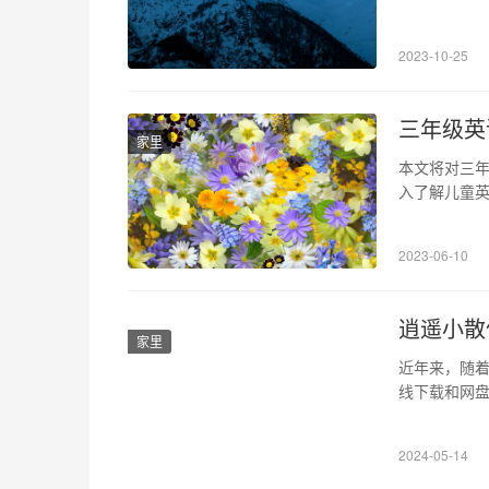
坐标源于瑞
练、思维培养
2023-10-25
瑞典，取名自该
三年级英
家里
本文将对三
入了解儿童英
语、阅读、
面较有难度，
2023-06-10
命题思路应
逍遥小散
家里
近年来，随着
线下载和网
法之一，而逍
仙网盘是一
2024-05-14
能、高速文