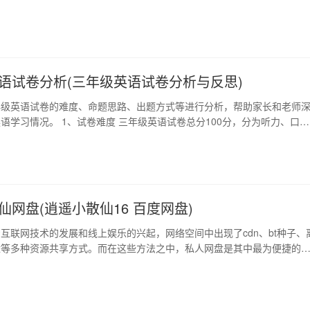
典的军事战略，经过多年的实践和不断的完善，逐渐成为现代管理、团队
等领域中重要的工具。 1、智者奥尔姆坐标的含义 “奥尔姆坐标”一词源于
国一名战略家奥尔姆(ola ar…
语试卷分析(三年级英语试卷分析与反思)
年级英语试卷的难度、命题思路、出题方式等进行分析，帮助家长和老师
语学习情况。 1、试卷难度 三年级英语试卷总分100分，分为听力、口
写作四大部分。试卷整体难度偏易，但是其中部分题目在细节和语言表达
需要学生有一定的英语语感和语言积累。 2、命题思路 三年级英语试卷
用了多种方式，包括单项选择、完形填空、…
仙网盘(逍遥小散仙16 百度网盘)
互联网技术的发展和线上娱乐的兴起，网络空间中出现了cdn、bt种子、
盘等多种资源共享方式。而在这些方法之中，私人网盘是其中最为便捷的
遥小散仙网盘则成为了最优之选。 1、什么是逍遥小散仙网盘？ 逍遥小
款专门为仙侠爱好者打造的私人云存储工具。它集成了强大的在线播放功
件传输、强大的文件加密、高速的基于国内…