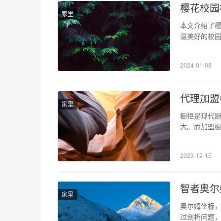
樱花校园
家里
本文介绍了
温美好的校园
的模拟游戏
季版的特色
2024-01-08
人感受到了清
代理加盟
家里
橱柜是现代
大。而加盟橱
你深入探讨代
持续扩大 如
2023-12-15
分，市场需
智者奥尔
家里
奥尔姆坐标，
过剖析问题