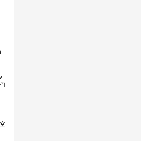
们
空
，