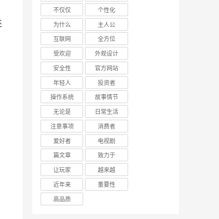
不仅仅
个性化
为什么
主人公
互联网
全方位
受欢迎
外观设计
安全性
官方网站
年轻人
投资者
操作系统
故事情节
无论是
日常生活
注意事项
消费者
爱好者
电视剧
篇文章
致力于
让玩家
越来越
近年来
重要性
高品质