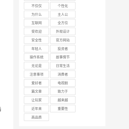
不仅仅
个性化
为什么
主人公
互联网
全方位
受欢迎
外观设计
安全性
官方网站
年轻人
投资者
操作系统
故事情节
无论是
日常生活
注意事项
消费者
爱好者
电视剧
篇文章
致力于
让玩家
越来越
近年来
重要性
高品质