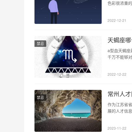
色彩很浓重的
结交每一类朋
淡和疏远很多
2022-12-21
他们很傲娇高
天蝎座哪
禁忌
a型血天蝎座
千万不能够对
但是关键时刻
一个属猴的,
2022-12-22
座吵架了,不
常州人才
禁忌
作为江苏省
展的人才信
求职者还是
了解如何更好
2023-11-22
缺，公司的