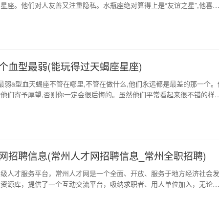
星座。他们对人友善又注重隐私。水瓶座绝对算得上是“友谊之星”,他喜
友,但是确很难与他们交心,那需要很长的时间。他们对自己的家人就显得
了7,水瓶座的人比较特立独行,和身边的人都不一样。水瓶座的人非常自我
冷,在感情中,他们总是需要…
个血型最弱(能玩得过天蝎座星座)
最弱a型血天蝎座不管在哪里,不管在做什么,他们永远都是最差的那一个。
他们寄予厚望,否则你一定会很后悔的。虽然他们平常看起来很不错的样子
就总是在掉链子,会把事情给搞得一团乱麻的。 1、天蝎座最穷的三个属
一个属猴的,一个属猴的。个性特征来看,天蝎座是最知足的一个,一旦和天
管你做什么,他们都会找…
网招聘信息(常州人才网招聘信息_常州全职招聘)
省级人才服务平台，常州人才网是一个全面、开放、服务于地方经济社会
息资源库，提供了一个互动交流平台，吸纳求职者、用人单位加入，无论
用人单位均可享受这种高质量的服务。本文将为大家介绍常州人才网，让
地利用这个平台招聘、求职。 1、常州人才网简介 随着人力资源的不断
老板们越来越依赖人才网寻找他们需要的急需员…