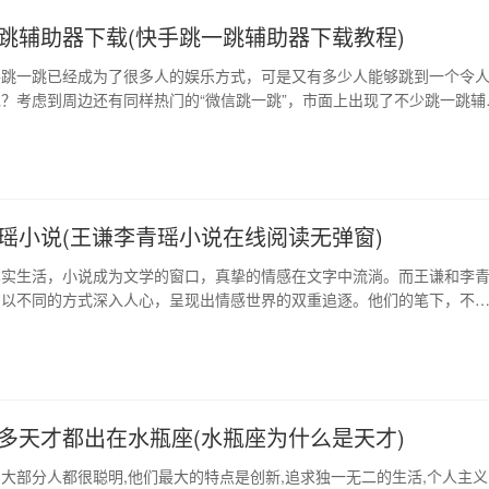
跳辅助器下载(快手跳一跳辅助器下载教程)
手跳一跳已经成为了很多人的娱乐方式，可是又有多少人能够跳到一个令
？考虑到周边还有同样热门的“微信跳一跳”，市面上出现了不少跳一跳辅
热门的就是“快手跳一跳辅助器”，它可以帮助玩家轻而易举的跨过高难度
速提高分数，获得游戏胜利的满足感。 1、快手跳一跳辅助器是什么？ 
一跳原理：跳一跳是以一个小人为主人…
瑶小说(王谦李青瑶小说在线阅读无弹窗)
真实生活，小说成为文学的窗口，真挚的情感在文字中流淌。而王谦和李
却以不同的方式深入人心，呈现出情感世界的双重追逐。他们的笔下，不
挣扎，还有社会与文化的羁绊，戏剧般的冲突与悲欢离合。 1、王谦：以
情感历程 王谦的小说，往往以家庭为情感的基础，在爱与亲情交织的情
人性的复杂和强大。他通过《黄金时代》、《沉…
多天才都出在水瓶座(水瓶座为什么是天才)
大部分人都很聪明,他们最大的特点是创新,追求独一无二的生活,个人主义