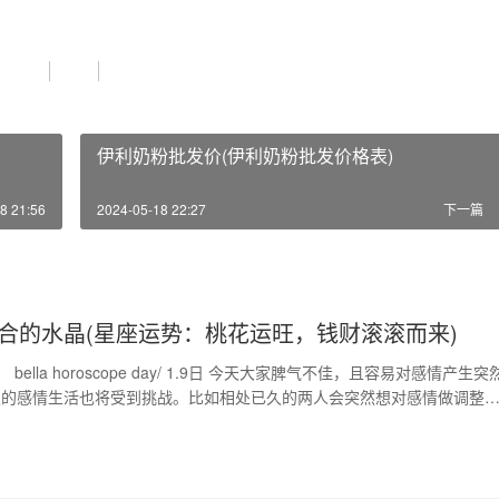
伊利奶粉批发价(伊利奶粉批发价格表)
8 21:56
2024-05-18 22:27
下一篇
合的水晶(星座运势：桃花运旺，钱财滚滚而来)
 bella horoscope day/ 1.9日 今天大家脾气不佳，且容易对感情产生突
久的感情生活也将受到挑战。比如相处已久的两人会突然想对感情做调整
逆行的火星，有利感情（尤其过去的感情），我们可能会跟旧人旧事打交
得联系。同时日水拱了逆行的天王星，我们说话做事会有很多反省的能量
质方面：我们应如…