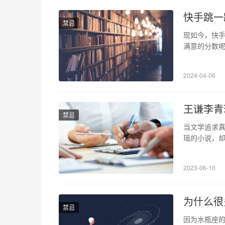
快手跳一
禁忌
现如今，快
满意的分数呢
器。其中比较
节，让我们快
2024-04-06
置知识：跳
王谦李青
禁忌
当文学追求
瑶的小说，
有个人情感的
家庭为基础的
2023-06-10
中，呈现出
为什么很
禁忌
因为水瓶座的