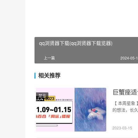
qq浏贤器下载(qq浏贤器下载览器)
上一篇
2024-05-1
相关推荐
巨蟹座适
禁忌
【 本周星象 】
的想法，长
因金星拱了
道、重新取
2023-03-15
特别对于物