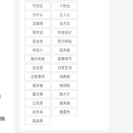
不仅仅
个性化
为什么
主人公
互联网
全方位
受欢迎
外观设计
安全性
官方网站
年轻人
投资者
操作系统
故事情节
无论是
日常生活
注意事项
消费者
爱好者
电视剧
篇文章
致力于
让玩家
越来越
近年来
重要性
高品质