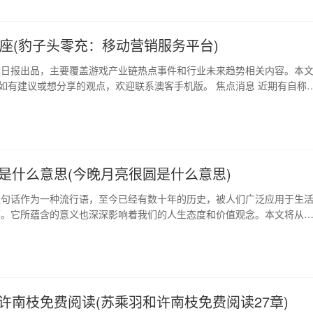
在组队时需要注意让不同类型的玩家互…
星座(豹子头零充：移动营销服务平台)
戏日报出品，主要覆盖游戏产业链热点事件和行业未来趋势相关内容。本
，如有建议或想分享的观点，欢迎联系澳客手机版。 焦点消息 近期有自称
22年校招的员工在脉脉上爆料，称自己“盖好章的签约合同和（被）离职合
”，并且仅工作了一个月就裁了。有用户在评论区问及被裁员原因，爆料
《诺亚之心》项目”。在行业大裁员的背…
是什么意思(今晚月亮很圆是什么意思)
这句话作为一种流行语，至今已经有数十年的历史，被人们广泛应用于生
面。它所蕴含的意义也深深影响着我们的人生态度和价值观念。本文将从
月亮很圆”的含义，并探讨它在求知、生活、情感等方面的应用。 1、直白
很圆，当然指月亮真的很圆。这是一种直白、朴素的解释方式。月亮很圆
生活中对月亮的描述。月亮很圆的顶点通常…
许南枝免费阅读(苏乘羽和许南枝免费阅读27章)