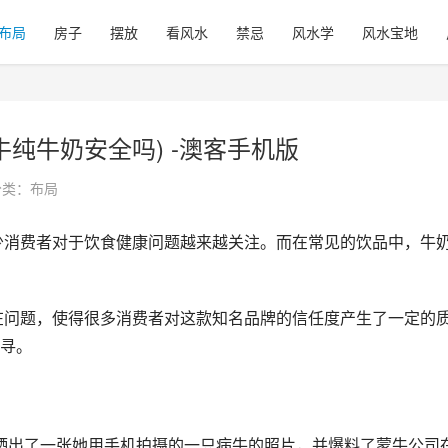
布局
房子
摆放
看风水
禁忌
风水学
风水宝地
牛纯牛奶安全吗) -澳客手机版
分类：
布局
寻。