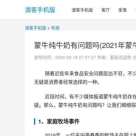
澳客手机版
澳客手机版
客厅
家里
澳客手机版
>
布局
蒙牛纯牛奶有问题吗(2021年蒙
发布时间：2024-05-18 07:51:27
作者：夏娃说运势
 随着近些年来食品安全问题层出不穷，不少消费者对于饮食健康问题越来越关注。而在常见的饮品中，牛奶
无疑是消费者经常选择的一种。
 近段时间，有不少媒体报道蒙牛纯牛奶存在问题，使得很多消费者对这款知名品牌的信任度产生了一定的质
疑。那么，蒙牛纯牛奶有问题吗？让我们细细探
1、家庭牧场事件
 2016年，一位名叫高春香的牧场主在网上晒出了一张她用手机拍摄的一只病牛的照片，并爆料了蒙牛公司在