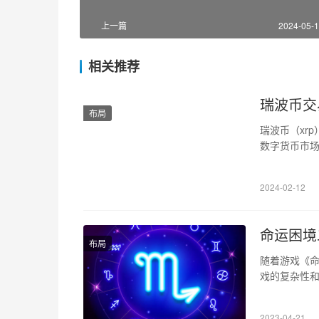
上一篇
2024-05-1
相关推荐
瑞波币交
布局
瑞波币（xr
数字货币市
化、创新和
今天，打造
2024-02-12
1、瑞波币交
命运困境
布局
随着游戏《命
戏的复杂性和
的攻略，希望
点，因此需
2023-04-21