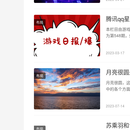
程。因此，
腾讯qq
布局
本栏目由游
为第548期
祖龙娱乐20
在同一天拿到
2023-03-17
称“可以查查
月亮很圆
布局
月亮很圆，
中的各个方
个角度解读“
含义 说月亮
2023-07-14
是人们日常
苏乘羽和
布局