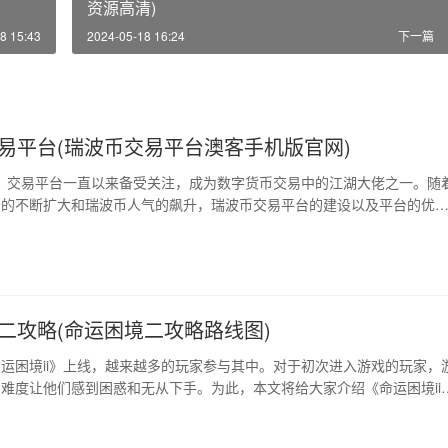
资源高清)
8 15:43
2024-05-18 16:24
下一篇
易平台(瑞波币交易平台澳客手机版官网)
p）交易平台一直以来备受关注，成为数字货币交易中的江湖大佬之一。随
场的不断扩大和瑞波币人气的飙升，瑞波币交易平台的建设以及平台的优
进一步完善都已经开始逐渐成为行业趋势。在数字货币交易平台竞争加剧
全球最安全、最便捷的数字货币交易平台就是瑞波币交易平台如今的使命
易平台的背景和发展历程 瑞波币交易平台源…
二攻略(命运困境二攻略路线图)
运困境ii》上线，越来越多的玩家参与其中。对于初次进入游戏的玩家，
难度让他们感到困惑和无从下手。为此，本文将给大家介绍《命运困境ii
可以帮助到玩家。 1、角色介绍 在游戏中，不同的角色有着不同的技能
要根据游戏需求选择合适的角色。在游戏中有两种类型的角色——近战和