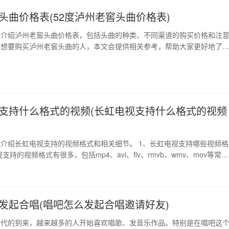
头曲价格表(52度泸州老窖头曲价格表)
家介绍泸州老窖头曲价格表，包括头曲的种类、不同渠道的购买价格和注
于想要购买泸州老窖头曲的人，本文会提供相关参考，帮助大家更好地了
择适合自己的头曲种类。 1、泸州老窖头曲的种类和特点 泸州老窖头曲
的一种黄酒，具有700多年的历史，以制作工艺优异、口感独特而享誉全
上泸州老窖头曲的种类繁多，主要分为20…
支持什么格式的视频(长虹电视支持什么格式的视频
介绍长虹电视支持的视频格式和相关细节。 1、长虹电视支持哪些视频格
支持的视频格式有很多，包括mp4、avi、flv、rmvb、wmv、mov等常见
需要注意的是，虽然长虹电视支持这些格式，但实际上视频格式有很多种
不了，可能是因为格式不对。 2、如何检测视频格式是否支持？ 在使用
视频时，如果视频格式不…
发起合唱(唱吧怎么发起合唱邀请好友)
时代的到来，越来越多的人开始喜欢唱歌、发音乐作品。特别是在唱吧这