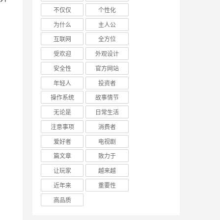
不仅仅
个性化
为什么
主人公
互联网
全方位
受欢迎
外观设计
安全性
官方网站
年轻人
投资者
操作系统
故事情节
无论是
日常生活
注意事项
消费者
爱好者
电视剧
篇文章
致力于
让玩家
越来越
近年来
重要性
高品质