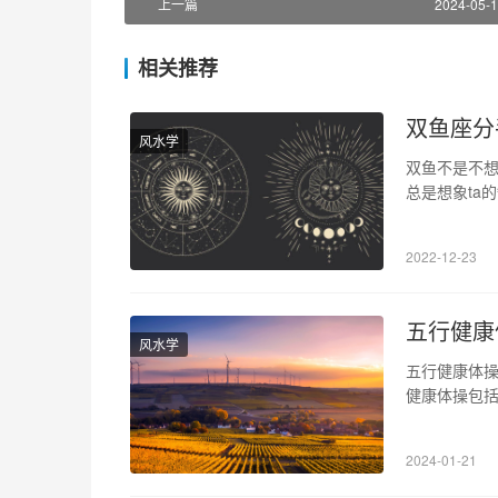
上一篇
2024-05-1
相关推荐
双鱼座分
风水学
双鱼不是不想
总是想象ta
么样子。所以
么美好。如果
2022-12-23
的人生气都是
五行健康
风水学
五行健康体
健康体操包
身心放松等
段、各人群，
2024-01-21
调节系统，