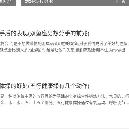
8 04:11
2024-05-18 04:40
下一篇
手后的表现(双鱼座男想分手的前兆)
复合,而是不想做爱情的附属品爱幻想的双鱼,对于爱情充满了美好的憧憬,
的缺点会比别人多,但是呢,你越是让他们失望,他们就越会绷不住,为你做出
,当你和双鱼座分手后,你能够体会到他们现实的付出,你才会知道他们有多
双鱼座对你说分手,那一定是因为对方已经不再爱你了。所以大部分双鱼
因为对方离开了你。 1、双…
体操的好处(五行健康操有几个动作)
操是一种以传统中医的五行理论为基础的全身综合性锻炼方法，常见的五
括金、木、水、火、土五个部分。五行健康体操通过有氧运动、呼吸调节
多方面的方式来提升身体健康水平和免疫力。五行健康体操不仅适合各年
而且有以下好处。 1、提高身体免疫力 五行健康体操能够通过调节身体
如内分泌系统、神经系统、免疫系统等，提高身…