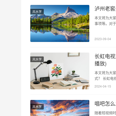
泸州老窖
风水学
本文将为大
事项等。对
市场行情和选
中国传统酿造
2023-09-04
国。目前市面
长虹电视
风水学
播放)
本文将为大家
式？ 长虹电视
格式。但是
2024-04-15
如果电视播放
虹电视观看
唱吧怎么
风水学
随着短视频