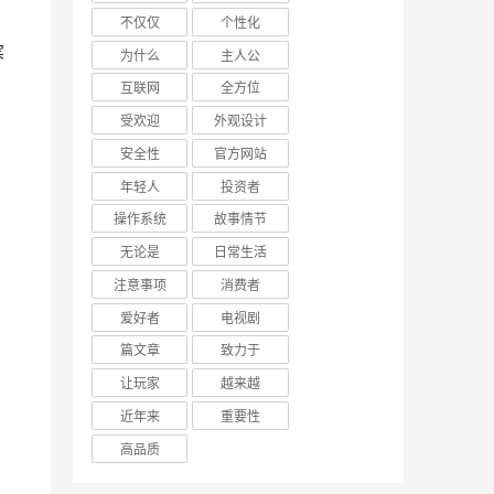
不仅仅
个性化
为什么
主人公
互联网
全方位
受欢迎
外观设计
安全性
官方网站
年轻人
投资者
操作系统
故事情节
无论是
日常生活
注意事项
消费者
爱好者
电视剧
篇文章
致力于
让玩家
越来越
近年来
重要性
高品质