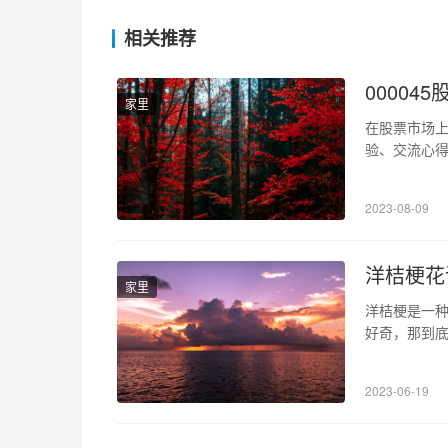
相关推荐
00004
家里
在股票市场上
验、交流心
“000045
是股民之间
2023-08-09
其他股民的
洋桔梗花
家里
洋桔梗是一
好奇，那到
1、洋桔梗简
草本植物，
2023-06-19
洋桔梗生命力