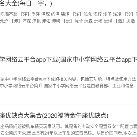
名大全(每日一字，)
吃喝不愁 【泽】季泽 泽琛 屿泽 铭泽 【浅】浅允 浅柠 浅予 浅凌 【汐】
 允汐 【沛】沛霖 沛帆 沛佑 沛屿 【沅】沅菲 沅森 沅彬 沅瑾 【浩】思浩 
 【润】译润 润其 润宸 叶润 草字头的字，丰衣足食 【蔚】纪蔚 蔚隽 蔚彬
溪 嘉茗 茗初 茗汐 【萧】萧予 萧鸣 萧岩 萧凯 【芷】妍芷 芷晨…
学网络云平台app下载(国家中小学网络云平台app
家中小学网络云平台app下载的相关内容，包括其功能、特点及使用方法
家中小学网络云平台简介 国家中小学网络云平台是由教育部、工业和信息
的重点工程，旨在推进智慧教育建设，加快教育信息化发展。该平台为教
家长、学生提供了一个可靠、安全、高效的学习和教学环境。 2、国家中
台app功能 国家中小学网络云平台a…
座优缺点大集合(2020福特金牛座优缺点)
牛座品质问题被购车精英玩家认可。其配备的主动安全配置双安全配置也
安全感的需求,因此具有24年以上车型的驾驭品质。从售价区间看,本次上