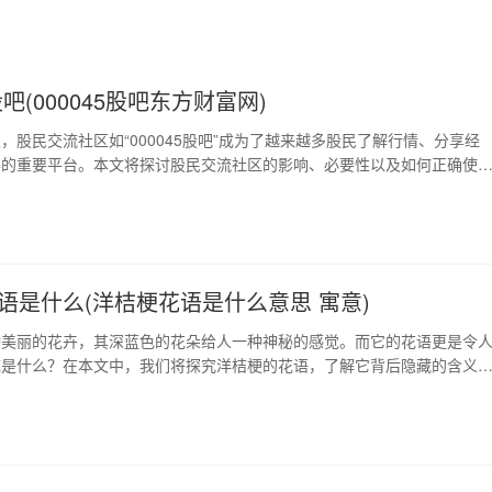
5股吧(000045股吧东方财富网)
，股民交流社区如“000045股吧”成为了越来越多股民了解行情、分享经
得的重要平台。本文将探讨股民交流社区的影响、必要性以及如何正确使
股吧”等交流平台。 1、股民交流社区的影响 股民交流社区如“000045股吧”等
沟通交流、分享经验和交流心得的主要平台。通过这些社区，股民能够了
看法、经验和情况，从…
语是什么(洋桔梗花语是什么意思 寓意)
种美丽的花卉，其深蓝色的花朵给人一种神秘的感觉。而它的花语更是令
底是什么？在本文中，我们将探究洋桔梗的花语，了解它背后隐藏的含义
介 洋桔梗，又名绣球花、龙猫草、蓝星草等，是属于桔梗科的一种多年生
常见于欧美地区。它的花朵形状酷似绣球，花色有蓝、白、紫等多种颜色
强，极易生长并繁殖。 2、洋桔梗的花语 …