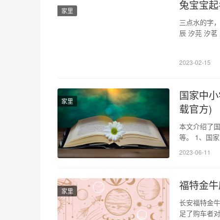
兔宝宝起
家里
三点水的字，
辰 汐芫 汐茗
浩 程浩 浩屿
蔚桐 【茗】茗
2023-02-15
国家中小
家里
载官方)
本文介绍了国
等。 1、国
部联合开展
2023-06-11
部门、教师、
小学网络云平
福特金牛
家里
长安福特金
足了购车者对