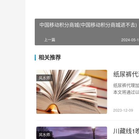
中国移动积分商城(中国移动积分商城进不去)
上一篇
2024-05-1
相关推荐
纸尿裤代
风水师
纸尿裤代理
本文将通过以
盟是什么？ 
牌方的产品
2023-12-09
少经营上的风
川藏线1
风水师