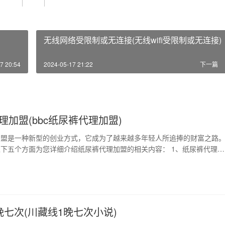
无线网络受限制或无连接(无线wifi受限制或无连接)
7 20:54
2024-05-17 21:22
下一篇
理加盟(bbc纸尿裤代理加盟)
加盟是一种新型的创业方式，它成为了越来越多年轻人所追捧的财富之路
下五个方面为您详细介绍纸尿裤代理加盟的相关内容： 1、纸尿裤代理加
纸尿裤代理加盟是指代理商与品牌商签订代理协议并获取代理授权，负责
销售和推广，从而实现双方的共赢。选择适合自己的品牌成为代理商可以
险，更快速地获取稳定的利润。 2、纸尿裤…
晚七次(川藏线1晚七次小说)