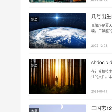
界之玄幻修真
几号出生
家里
巨蟹座是夏天
魂。巨蟹座的
妙变化。巨蟹
座的你,很适
2022-12-23
蟹座是黄道
shdoclc.d
家里
在计算机技术发
注的文件。本
进行详述，帮助读
windows 
2023-06-11
三国志12
家里