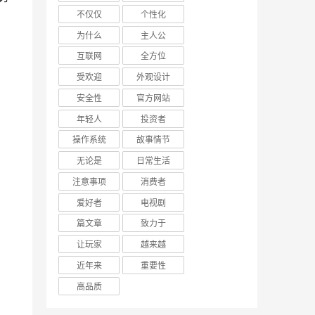
不仅仅
个性化
为什么
主人公
互联网
全方位
受欢迎
外观设计
安全性
官方网站
年轻人
投资者
操作系统
故事情节
无论是
日常生活
注意事项
消费者
爱好者
电视剧
篇文章
致力于
让玩家
越来越
近年来
重要性
高品质