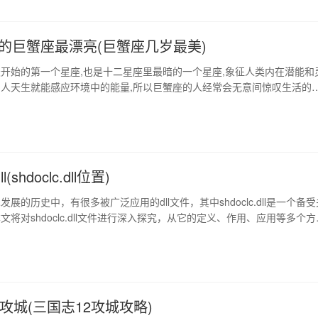
”通常设定在一个充满怪物和魔法的异世…
的巨蟹座最漂亮(巨蟹座几岁最美)
开始的第一个星座,也是十二星座里最暗的一个星座,象征人类内在潜能和
人天生就能感应环境中的能量,所以巨蟹座的人经常会无意间惊叹生活的
座的女生天生就是一个可爱的小女生,十分需要有人保护。而隶属于土象
合做职业规划的人。 1、几号出生的巨蟹座最聪明巨蟹座 4月22日出生的
宫上的第四个星座。上升星座是一…
ll(shdoclc.dll位置)
展的历史中，有很多被广泛应用的dll文件，其中shdoclc.dll是一个备受
文将对shdoclc.dll文件进行深入探究，从它的定义、作用、应用等多个方
者更好地了解和利用该文件。 1、shdoclc.dll的定义 shdoclc.dll是一
操作系统的系统文件，其全称为 shell doc o…
攻城(三国志12攻城攻略)