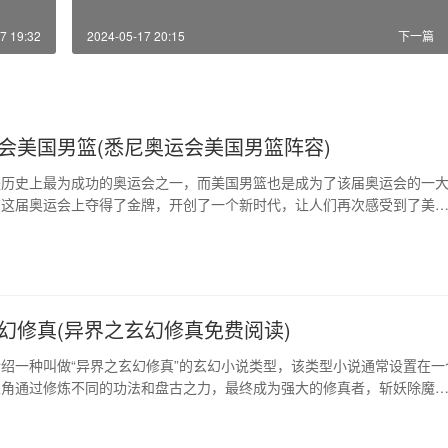
7 19:32
2024-05-17 20:15
下一篇
会美国男篮(悉尼奥运会美国男篮阵容)
是历史上最为成功的奥运会之一，而美国男篮也是成为了该届奥运会的一
在这届奥运会上夺得了金牌，开创了一个新时代，让人们再次感受到了美
力。 1、美国男篮的辉煌历史 美国是篮球的发源地，而美国男篮也是世
球队之一。早在20世纪60年代，美国的篮球水平就已经远超其他国家，
赛事经验。此后几十年里，美国男篮的实力…
幻修真(异界之玄幻修真免费阅读)
绍一种叫做“异界之玄幻修真”的玄幻小说类型，该类型小说通常设置在一
主角通过修炼不同的功法和盘古之力，最终成为强大的修真者，斩妖除魔
这种小说类型讲究的是气运、缘分、人品、努力和造化，结合了道家、佛
间信仰的元素，是一种兼具玄奥和畅快的文学风格。 1、异界中的修炼 “