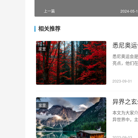
上一篇
2024-05-1
相关推荐
悉尼奥运
家里
悉尼奥运会
亮点，他们
篮球的独特魅
上最强大的篮
2023-09-01
积了大量的
异界之玄
家里
本文为大家介
异世界中，
保护人类。
家、儒家和民
2023-09-03