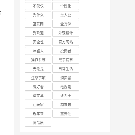
不仅仅
个性化
为什么
主人公
互联网
全方位
受欢迎
外观设计
安全性
官方网站
年轻人
投资者
操作系统
故事情节
无论是
日常生活
注意事项
消费者
爱好者
电视剧
篇文章
致力于
让玩家
越来越
近年来
重要性
高品质