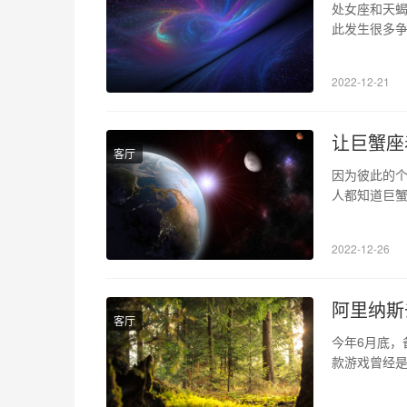
处女座和天蝎
此发生很多争
还会愿意同心
其是在别人眼
2022-12-21
他们都是那
让巨蟹座
客厅
因为彼此的个
人都知道巨蟹
蝎座并不是那
易被对方搞丢
2022-12-26
不敢靠近的星
阿里纳斯
客厅
今年6月底，
款游戏曾经是
突然决定停
的原因以及未