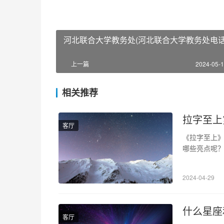
河北联合大学教务处(河北联合大学教务处电话
上一篇
2024-05-1
相关推荐
拉字至上
客厅
《拉字至上》
哪些亮点呢？
上》除了继
析，如何在
2024-04-29
对爱情做出
什么星座
客厅