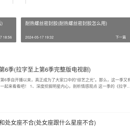
)
耐热螺丝密封胶(耐热螺丝密封胶怎么用)
7 18:56
2024-05-17 19:32
下一篇
第6季(拉字至上第6季完整版电视剧)
第6季自开播以来，真正成为了大家口中的“综艺之光”。那么，这一季又
一起来看看吧！ 1、深度挖掘明星内心，剖析情感观点 这一季的《拉字
续保持灵魂深处的情感共鸣外，更多的是对明星的个人情感故事进行深度
压力之下保持纯真、真诚，如何在触碰伤痛之后寻找疗愈的方式，何时何
勇敢的决策等等，透过明星的经历，探讨并…
和处女座不合(处女座跟什么星座不合)