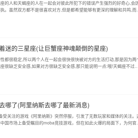
座的人和天蝎座的人在一起会对彼此所犯下的错误产生强烈的好奇心,会
执。虽然双方都不是很喜欢对方,但是都希望能够有更深的理解和共鸣,而
协力,努力达成共同的目标。但是在对方的眼中你却是一副很散漫的神情,
中都是比较爱幻想的样子。当然,天蝎座和处女座在一起会是很互补的,毕
种喜欢唠叨的人。所以在很多矛盾发…
着迷的三星座(让巨蟹座神魂颠倒的星座)
性都很稳定,所以两个人在一起会很快很快被对方的生活打动,那是因为两
座很缺乏安全感,如果对方很缺乏安全感,那只能说明一点:哦!天蝎座不过
种喜欢跟自己较劲的人,他们不喜欢对方总是管着自己,天蝎座喜欢自己很
,所以巨蟹座会喜欢上一个天蝎座,这样他们在一起再好不过。 1、让巨蟹
座 实在是没有什么好歪门…
去哪了(阿里纳斯去哪了最新消息)
备受关注的游戏《阿里纳斯》突然停服，引发了无数玩家和媒体的关注。
中国市场上备受瞩目的moba竞技游戏，但在如此火爆的局面下，为何官
服，引得玩家和粉丝的疑惑。本文将从游戏的奇迹般崛起、运营问题、停
来前景四个方面，探寻《阿里纳斯》停服背后的真相。 1、奇迹般崛起