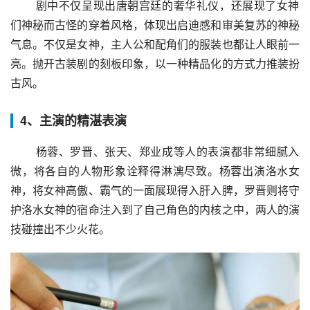
 剧中不仅呈现出唐朝宫廷的奢华礼仪，还展现了女神
们神秘而古怪的穿着风格，体现出启迪感和审美复苏的神秘
气息。不仅是女神，主人公和配角们的服装也都让人眼前一
亮。抛开古装剧的刻板印象，以一种精品化的方式力推装扮
古风。
4、主演的精湛表演
 杨蓉、罗晋、张天、郑业成等人的表演都非常细腻入
微，将各自的人物形象诠释得淋漓尽致。杨蓉出演洛水女
神，将女神高傲、霸气的一面展现得入肝入脾，罗晋则将守
护洛水女神的宿命注入到了自己角色的内核之中，两人的演
技碰撞出不少火花。