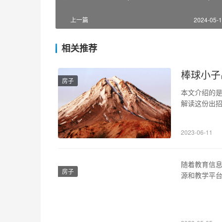
上一篇
2024-05-1
相关推荐
棒球小子
房子
本文介绍的
解读这份出
防体系。本文
悟“下肢发力
2023-06-11
键要素之一
随着教育信
房子
源和教学平
的一种“互联
能和应用，为
问题备受重