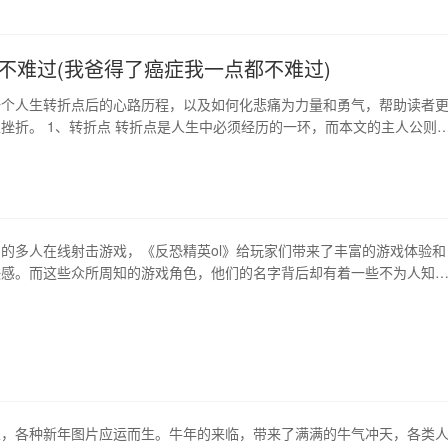
不难过(我爸得了癌症我一点都不难过)
一个人生转折点后的心路历程，以及如何化悲痛为力量和勇气，帮助读者
挫折。 1、转折点 转折点是人生中必须经历的一环，而本文的主人公则
事故而失去了最亲密的人，陷入了深深的悲痛之中。 2、面对挫折 在面
时，很多人常常会被它淹没，而本文的主人公却是选择了直面悲痛，并逐
痛苦的泥淖。 3、情绪管理 在情绪方…
的多人在线射击游戏，《反恐精英ol》给玩家们带来了丰富的游戏体验和
快感。而这些众所周知的游戏角色，他们的名字背后却有着一些不为人知
背景 由于游戏本身的设计特点，玩家们可以通过设置游戏名称来对自己的
。这些游戏角色的名字，除了简单的字母数字组合外，还有很多充满创意
名称包含着玩家们对游戏角色的独特理解和见…
至，各种新年图片应运而生。牛年的来临，带来了满满的牛气冲天，各类