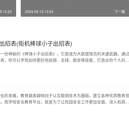
5 12:25
2024-05-15 13:04
下一篇
出招表(街机棒球小子出招表)
是一份神秘的《棒球小子出招表》，它是成为大联盟球员的关键武器。通
招表，你可以学到如何更好地投掷、击球、跑垒等技能，打造出你个人的
将详尽介绍这份出招表的内容，为你的棒球之路提供有力的助力。 1、领
” 《棒球小子出招表》认为，在投掷、击球、跑垒等动作中，下肢发力是
。通过本章节的讲解，你可以知道如何让自己…
息化的发展，教育越来越倾向于以互联网技术为基础，建立各种优质教育
台。而学校安全教育平台，就是为了让校园安全工作更加全面、深入和高
网 安全教育”云平台。本文将为您详细介绍学校安全教育平台的重要性、
校园安全保驾护航。 1、学校安全教育平台的重要性 在现代社会中，安
视，校园安全问题也逐渐成为教育工作者和…