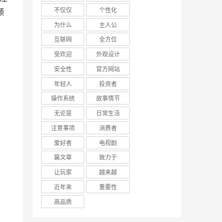
不仅仅
个性化
领
为什么
主人公
互联网
全方位
受欢迎
外观设计
安全性
官方网站
年轻人
投资者
操作系统
故事情节
无论是
日常生活
注意事项
消费者
爱好者
电视剧
篇文章
致力于
让玩家
越来越
近年来
重要性
高品质