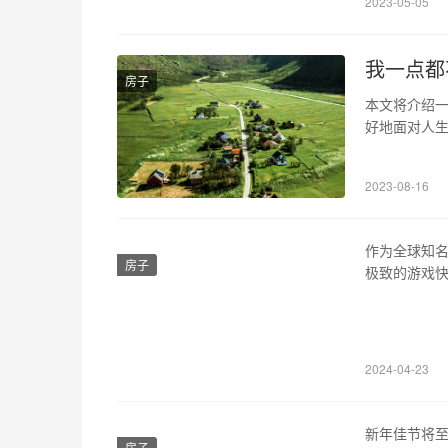
2023-05-05
我一点都
房子
本文将介绍
好地面对人生
由于一次意外
巨大的悲痛
2023-08-16
让自己脱离了
作为全球知名
房子
极致的游戏
故事。 1、
色进行命名
名称，这些
2024-04-23
新年佳节将
房子