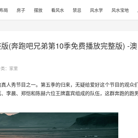
布局
房子
摆放
看风水
禁忌
风水学
风水宝地
版(奔跑吧兄弟第10季免费播放完整版) -澳
分类：
家里
王祖蓝、李晨、郑恺和陈赫六位王牌嘉宾组成的队伍，这群奔跑的跑