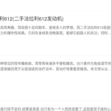
生的具体时…
612(二手法拉利612发动机)
高贵典雅、驾驭感十足的跑车，是很多人的梦想。而二手法拉利612就是
魅力的爆炸性经典。它的车身线条流畅美观，能够引起路人的关注；同时
也让人心生敬畏。在这篇文章中，我们会全面介绍二手法拉利612的特点
解这款跑车。 1、车身外观 法拉利612的设计毫无疑问非常精致。它的车
，车头有着独特的低矮设计，看起来…
一种常见的性传播疾病，常常带来诸多不便和痛苦。白介素作为免疫调节
来逐渐被应用于尖锐湿疣的治疗当中，其治疗效果备受推崇。本文将从尖
的特点、临床应用和治疗效果等多个方面进行阐述和讨论。 1、尖锐湿疣
湿疣也称为尖锐角质瘤，是一种常见的性传播疾病。主要由人类乳头瘤病
起，多数感染者无自觉症状。当免疫力下降或…
是行踪不定的,就算是真爱,也只有为一个人而改变罢了,这就是双子座的心