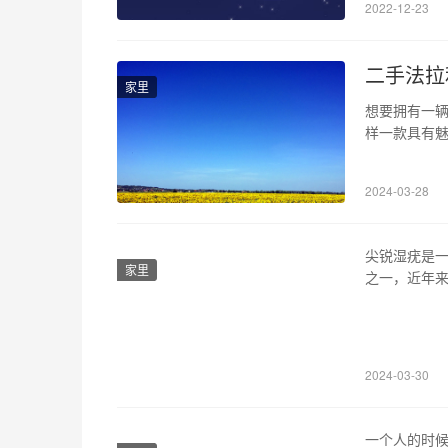
2022-12-23
就得看你出
二手法拉利
家里
想要拥有一辆
样一款具有
它的驾驶感受
让您更好地了
2024-03-28
体呈流线型
尖锐湿疣是
家里
之一，近年
湿疣、白介素
的概述 尖锐
(hpv)引
2024-03-30
一个人的时候