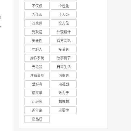
不仅仅
个性化
为什么
主人公
互联网
全方位
，
受欢迎
外观设计
安全性
官方网站
年轻人
投资者
操作系统
故事情节
无论是
日常生活
注意事项
消费者
爱好者
电视剧
篇文章
致力于
让玩家
越来越
近年来
重要性
高品质