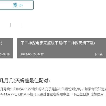
赞
(0)
)
不二神探电影完整版下载(不二神探高清下载)
5 09:59
2024-05-15 10:32
下一篇
几月几(天蝎座最佳配对)
几号出生?1024-1122出生的人几乎是按出生月份划分的。如果你只知道
24-11月22日),那么不妨可以通过西左右的顺序查一下出生日期,比如辰月
几月几号到几月几号巨蟹座女 目前星座是按照太阳星座,如果你只知道自
生日,可以通过万年历转换成阳历。如果你正好是处于两个星座中间的边界,